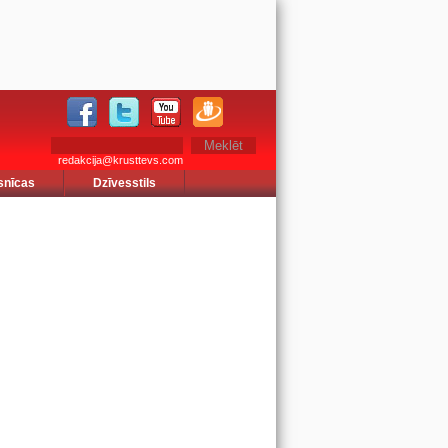
redakcija@krusttevs.com
snīcas
Dzīvesstils