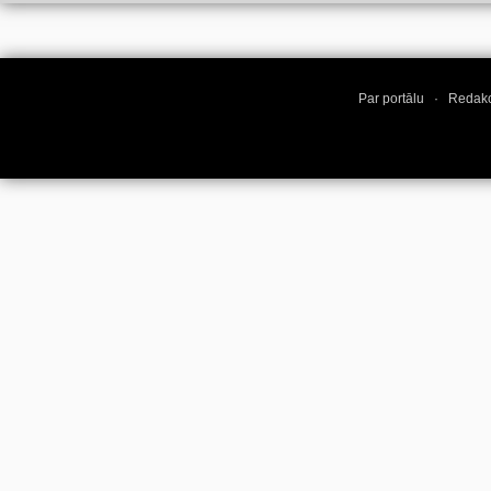
Par portālu
·
Redakc