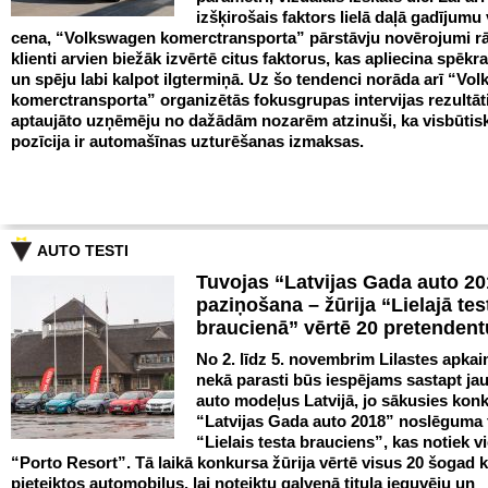
izšķirošais faktors lielā daļā gadījumu
cena, “Volkswagen komerctransporta” pārstāvju novērojumi rā
klienti arvien biežāk izvērtē citus faktorus, kas apliecina spēkrat
un spēju labi kalpot ilgtermiņā. Uz šo tendenci norāda arī “Vo
komerctransporta” organizētās fokusgrupas intervijas rezultāt
aptaujāto uzņēmēju no dažādām nozarēm atzinuši, ka visbūtis
pozīcija ir automašīnas uzturēšanas izmaksas.
AUTO TESTI
Tuvojas “Latvijas Gada auto 2
paziņošana – žūrija “Lielajā tes
braucienā” vērtē 20 pretenden
No 2. līdz 5. novembrim Lilastes apka
nekā parasti būs iespējams sastapt ja
auto modeļus Latvijā, jo sākusies kon
“Latvijas Gada auto 2018” noslēguma 
“Lielais testa brauciens”, kas notiek v
“Porto Resort”. Tā laikā konkursa žūrija vērtē visus 20 šogad
pieteiktos automobiļus, lai noteiktu galvenā titula ieguvēju un