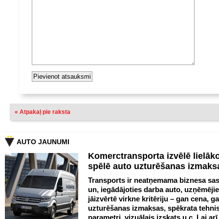
« Atpakaļ pie raksta
AUTO JAUNUMI
Komerctransporta izvēlē lielāk
spēlē auto uzturēšanas izmak
Transports ir neatņemama biznesa sas
un, iegādājoties darba auto, uzņēmēji
jāizvērtē virkne kritēriju – gan cena, g
uzturēšanas izmaksas, spēkrata tehni
parametri, vizuālais izskats u.c. Lai arī