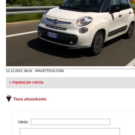
12.12.2012. 08:41 · KRUSTTEVS.COM
« Atpakaļ pie raksta
Tava atsauksme
Vārds: