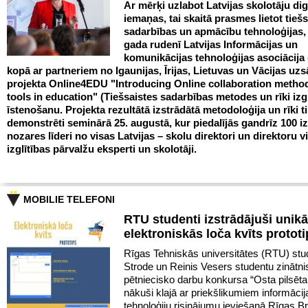
Ar mērķi uzlabot Latvijas skolotāju dig
iemaņas, tai skaitā prasmes lietot tieš
sadarbības un apmācību tehnoloģijas,
gada rudenī Latvijas Informācijas un
komunikācijas tehnoloģijas asociācija
kopā ar partneriem no Igaunijas, Īrijas, Lietuvas un Vācijas uz
projekta Online4EDU "Introducing Online collaboration metho
tools in education" (Tiešsaistes sadarbības metodes un rīki izgl
īstenošanu. Projekta rezultātā izstrādātā metodoloģija un rīki t
demonstrēti seminārā 25. augustā, kur piedalījās gandrīz 100 iz
nozares līderi no visas Latvijas – skolu direktori un direktoru vi
izglītības pārvalžu eksperti un skolotāji.
MOBILIE TELEFONI
RTU studenti izstrādājuši unikā
elektroniskās loča kvīts protot
Rīgas Tehniskās universitātes (RTU) stud
Strode un Reinis Vesers studentu zinātni
pētniecisko darbu konkursa “Osta pilsētai
nākuši klajā ar priekšlikumiem informācij
tehnoloģiju risinājumu ieviešanā Rīgas Br