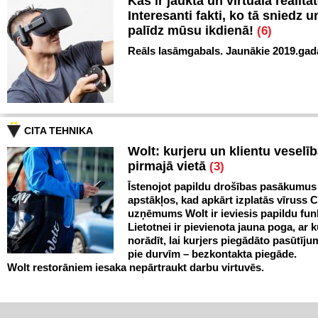
Kas ir jauktā un virtuālā realitā
Interesanti fakti, ko tā sniedz u
palīdz mūsu ikdienā!
(6)
Reāls lasāmgabals. Jaunākie 2019.gada
CITA TEHNIKA
Wolt: kurjeru un klientu veselīb
pirmajā vietā
(3)
Īstenojot papildu drošības pasākumus
apstākļos, kad apkārt izplatās vīruss 
uzņēmums Wolt ir ieviesis papildu funk
Lietotnei ir pievienota jauna poga, ar 
norādīt, lai kurjers piegādāto pasūtīju
pie durvīm – bezkontakta piegāde.
Wolt restorāniem iesaka nepārtraukt darbu virtuvēs.