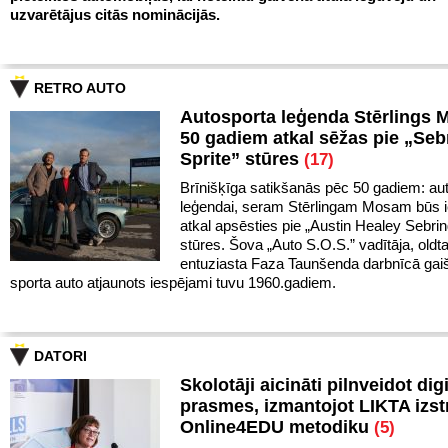
uzvarētājus citās nominācijās.
RETRO AUTO
Autosporta leģenda Stērlings 
50 gadiem atkal sēžas pie „Seb
Sprite” stūres
(17)
Brīnišķīga satikšanās pēc 50 gadiem: au
leģendai, seram Stērlingam Mosam būs i
atkal apsēsties pie „Austin Healey Sebrin
stūres. Šova „Auto S.O.S.” vadītāja, oldt
entuziasta Faza Taunšenda darbnīcā gaiši
sporta auto atjaunots iespējami tuvu 1960.gadiem.
DATORI
Skolotāji aicināti pilnveidot dig
prasmes, izmantojot LIKTA izst
Online4EDU metodiku
(5)