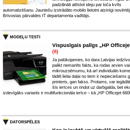
padziļināti attīstot ideju par loča kvīts
automatizēšanu. Jauniešu izstrādāto mobilo lietotni atzinīgi novērtē
Brīvostas pārvaldes IT departamenta vadītājs.
MODEĻU TESTI
Vispusīgais palīgs „HP Officeje
(6)
Ja palūkojamies, ko dara Latvijas iedzīvot
palikt nemanīts fakts, ka rodas arvien va
mikrouzņēmumu, kā arī individuālo kome
tādēļ lielai daļai no tiem ir nepieciešams 
printeris, gan fakss. Protams, var iegādā
šīs ierīces un rindot uz darbgalda, bet e
izdevīgāks variants ir multifunkcionāla ierīce – kā „HP Officejet 660
DATORSPĒLES