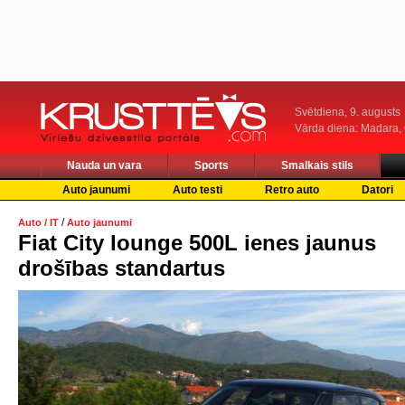
Svētdiena, 9. augusts
Vārda diena: Madara
Nauda un vara
Sports
Smalkais stils
Auto jaunumi
Auto testi
Retro auto
Datori
/
Auto / IT
Auto jaunumi
Fiat City lounge 500L ienes jaunus
drošības standartus