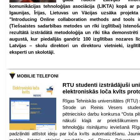
komunikācijas tehnoloģijas asociācija (LIKTA) kopā ar 
Igaunijas, Īrijas, Lietuvas un Vācijas uzsāka projekt
"Introducing Online collaboration methods and tools i
(Tiešsaistes sadarbības metodes un rīki izglītībai) īstenoš
rezultātā izstrādātā metodoloģija un rīki tika demonstrēti
augustā, kur piedalījās gandrīz 100 izglītības nozares lī
Latvijas – skolu direktori un direktoru vietnieki, izglīt
eksperti un skolotāji.
MOBILIE TELEFONI
RTU studenti izstrādājuši un
elektroniskās loča kvīts pro
Rīgas Tehniskās universitātes (RTU) s
Strode un Reinis Vesers student
pētniecisko darbu konkursa “Osta pils
nākuši klajā ar priekšlikumiem 
tehnoloģiju risinājumu ieviešanā Rī
padziļināti attīstot ideju par loča kvīts automatizēšanu. Jauni