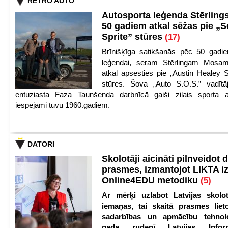
RETRO AUTO
Autosporta leģenda Stērling
50 gadiem atkal sēžas pie „S
Sprite” stūres
(17)
Brīnišķīga satikšanās pēc 50 gadie
leģendai, seram Stērlingam Mosam
atkal apsēsties pie „Austin Healey S
stūres. Šova „Auto S.O.S.” vadītāj
entuziasta Faza Taunšenda darbnīcā gaiši zilais sporta a
iespējami tuvu 1960.gadiem.
DATORI
Skolotāji aicināti pilnveidot d
prasmes, izmantojot LIKTA i
Online4EDU metodiku
(5)
Ar mērķi uzlabot Latvijas skolot
iemaņas, tai skaitā prasmes lieto
sadarbības un apmācību tehnolo
gada rudenī Latvijas Infor