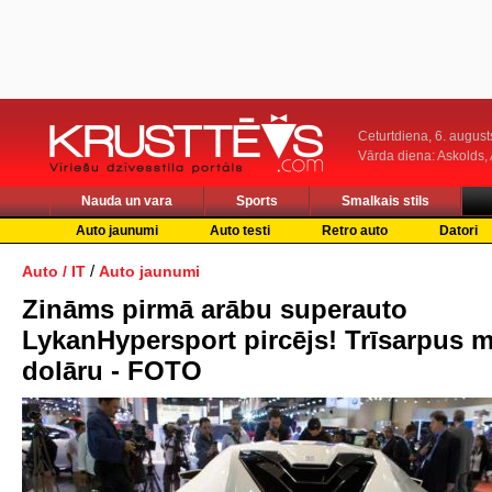
Ceturtdiena, 6. august
Vārda diena: Askolds,
Nauda un vara
Sports
Smalkais stils
Auto jaunumi
Auto testi
Retro auto
Datori
/
Auto / IT
Auto jaunumi
Zināms pirmā arābu superauto
LykanHypersport pircējs! Trīsarpus m
dolāru - FOTO