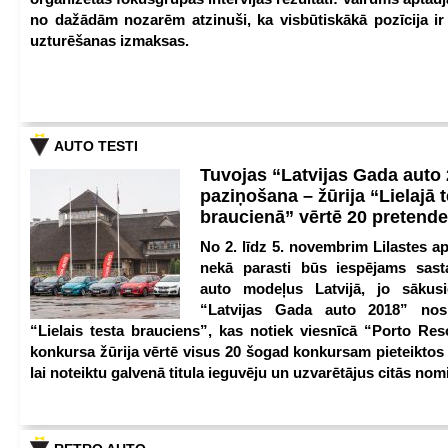
no dažādām nozarēm atzinuši, ka visbūtiskākā pozīcija i
uzturēšanas izmaksas.
AUTO TESTI
Tuvojas “Latvijas Gada auto
paziņošana – žūrija “Lielajā 
braucienā” vērtē 20 pretend
No 2. līdz 5. novembrim Lilastes a
nekā parasti būs iespējams sast
auto modeļus Latvijā, jo sākus
“Latvijas Gada auto 2018” nos
“Lielais testa brauciens”, kas notiek viesnīcā “Porto Reso
konkursa žūrija vērtē visus 20 šogad konkursam pieteiktos
lai noteiktu galvenā titula ieguvēju un uzvarētājus citās nom