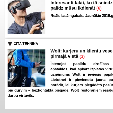
Interesanti fakti, ko tā snied
palīdz mūsu ikdienā!
(6)
Reāls lasāmgabals. Jaunākie 2019.g
CITA TEHNIKA
Wolt: kurjeru un klientu vesel
pirmajā vietā
(3)
Īstenojot papildu drošības
apstākļos, kad apkārt izplatās vīr
uzņēmums Wolt ir ieviesis papild
Lietotnei ir pievienota jauna p
norādīt, lai kurjers piegādāto pasū
pie durvīm – bezkontakta piegāde. Wolt restorāniem iesak
darbu virtuvēs.