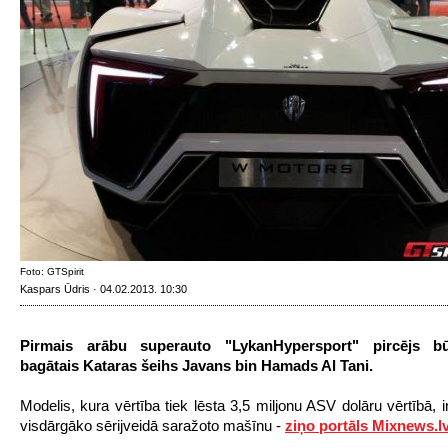
Foto: GTSpirit
Kaspars Ūdris · 04.02.2013. 10:30
Pirmais arābu superauto "LykanHypersport" pircējs bū
bagātais Kataras šeihs Javans bin Hamads Al Tani.
Modelis, kura vērtība tiek lēsta 3,5 miljonu ASV dolāru vērtībā, i
visdārgāko sērijveidā saražoto mašīnu -
ziņo portāls Mixnews.l