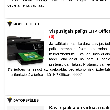
mobilo lietotni atzinīgi novērtēja arī Rīgas Brīvostas
departamenta vadītājs.
MODEĻU TESTI
Vispusīgais palīgs „HP Offic
(6)
Ja palūkojamies, ko dara Latvijas ied
palikt nemanīts fakts, ka rodas 
mikrouzņēmumu, kā arī individuāl
tādēļ lielai daļai no tiem ir nep
printeris, gan fakss. Protams, var ie
šīs ierīces un rindot uz darbgalda, bet ekonomiski izdevīgā
multifunkcionāla ierīce – kā „HP Officejet 6600”.
DATORSPĒLES
Kas ir jauktā un virtuālā reali