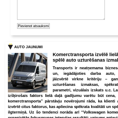
AUTO JAUNUMI
Komerctransporta izvēlē lie
spēlē auto uzturēšanas izm
Transports ir neatņemama biznesa
un, iegādājoties darba auto,
jāizvērtē virkne kritēriju – g
uzturēšanas izmaksas, spēkrat
parametri, vizuālais izskats u.c. Lai
izšķirošais faktors lielā daļā gadījumu varētu būt cena
komerctransporta” pārstāvju novērojumi rāda, ka klienti 
izvērtē citus faktorus, kas apliecina spēkrata kvalitāti un spē
ilgtermiņā. Uz šo tendenci norāda arī “Volkswagen kome
organizētās fokusgrupas intervijas rezultāti: vairums aptau