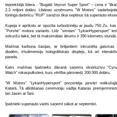
Iepriekšējā līdera - "Bugatti Veyron Super Sport" – cena ir "tik
2.3 miljoni dolāru. Libānas uzņēmums "W Motors" sadarbojoti
tūninga darbnīcu "RUF" saražos tikai septiņus šā superauto ekse
Kupeja ir aprīkotu ar opozīta turbodzinēju ar jaudu 750 Zs, kas 
"Porshe" motora variants. Līdz "simtam" "LykanHypersport" ies
sekunžu laikā, bet tā maksimālais ātrums ir 390 kilometru stundā.
Mašīnai karbona šasijas, ar briljantiem inkrustēta gaismas 
diodēm, trīsdimensiju hologrāfiskais displejs, kā arī interakt
panelis.
Katrs mašīnas īpašnieks dāvanā saņems ekskluzīvu "Cyr
Watch" rokaspulksteni, kurs vērtība pārsniedz 200 000 dolāru.
"W Motors" "LykanHypersport" prezentēja janvārī notikušaj
Katarā. Tā atklāšanas ceremoniju vadīja Kataras premjermini
bin Jasim al Tani.
Īpašnieki superauto varēs saņemt sākot ar septembri.