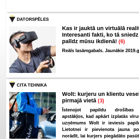
DATORSPĒLES
Kas ir jauktā un virtuālā reali
Interesanti fakti, ko tā snied
palīdz mūsu ikdienā!
(6)
Reāls lasāmgabals. Jaunākie 2019.g
CITA TEHNIKA
Wolt: kurjeru un klientu vesel
pirmajā vietā
(3)
Īstenojot papildu drošības
apstākļos, kad apkārt izplatās vīr
uzņēmums Wolt ir ieviesis papild
Lietotnei ir pievienota jauna p
norādīt, lai kurjers piegādāto pasū