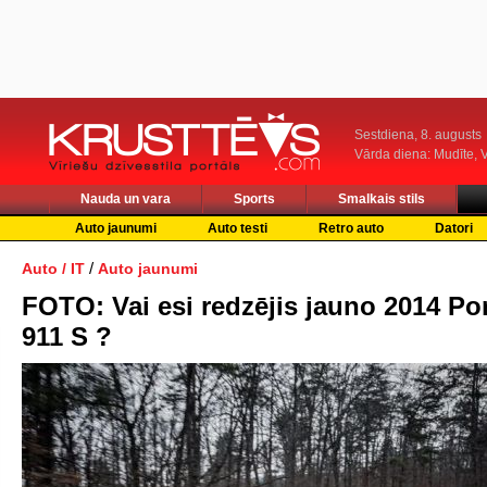
Sestdiena, 8. augusts
Vārda diena: Mudīte, V
Nauda un vara
Sports
Smalkais stils
Auto jaunumi
Auto testi
Retro auto
Datori
/
Auto / IT
Auto jaunumi
FOTO: Vai esi redzējis jauno 2014 Po
911 S ?