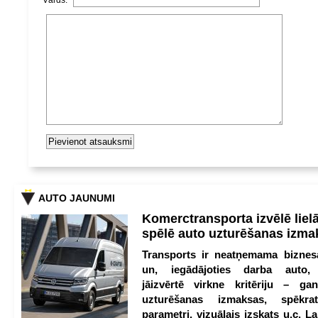
Vārds:
AUTO JAUNUMI
Komerctransporta izvēlē lie
spēlē auto uzturēšanas izm
Transports ir neatņemama biznesa
un, iegādājoties darba auto,
jāizvērtē virkne kritēriju – g
uzturēšanas izmaksas, spēkrat
parametri, vizuālais izskats u.c. Lai