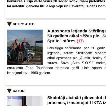
konkursa žūrija vērtē visus 20 šogad konkursam pieteiktos
lai noteiktu galvenā titula ieguvēju un uzvarētājus citās nom
RETRO AUTO
Autosporta leģenda Stērling
50 gadiem atkal sēžas pie „S
Sprite” stūres
(17)
Brīnišķīga satikšanās pēc 50 gadie
leģendai, seram Stērlingam Mosam
atkal apsēsties pie „Austin Healey S
stūres. Šova „Auto S.O.S.” vadītāj
entuziasta Faza Taunšenda darbnīcā gaiši zilais sporta a
iespējami tuvu 1960.gadiem.
DATORI
Skolotāji aicināti pilnveidot d
prasmes, izmantojot LIKTA i