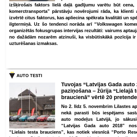
izšķirošais faktors lielā daļā gadījumu varētu būt cena
komerctransporta” pārstāvju novērojumi rāda, ka klienti 
izvērtē citus faktorus, kas apliecina spēkrata kvalitāti un spē
ilgtermiņā. Uz šo tendenci norāda arī “Volkswagen kome
organizētās fokusgrupas intervijas rezultāti: vairums aptau
no dažādām nozarēm atzinuši, ka visbūtiskākā pozīcija i
uzturēšanas izmaksas.
AUTO TESTI
Tuvojas “Latvijas Gada auto
paziņošana – žūrija “Lielajā 
braucienā” vērtē 20 pretend
No 2. līdz 5. novembrim Lilastes a
nekā parasti būs iespējams sast
auto modeļus Latvijā, jo sākus
“Latvijas Gada auto 2018” nos
“Lielais testa brauciens”, kas notiek viesnīcā “Porto Reso