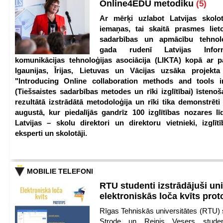
Online4EDU metodiku
(5)
Ar mērķi uzlabot Latvijas skolot
iemaņas, tai skaitā prasmes lieto
sadarbības un apmācību tehnolo
gada rudenī Latvijas Infor
komunikācijas tehnoloģijas asociācija (LIKTA) kopā ar 
Igaunijas, Īrijas, Lietuvas un Vācijas uzsāka projekt
"Introducing Online collaboration methods and tools i
(Tiešsaistes sadarbības metodes un rīki izglītībai) īstenoš
rezultātā izstrādātā metodoloģija un rīki tika demonstrēti
augustā, kur piedalījās gandrīz 100 izglītības nozares lī
Latvijas – skolu direktori un direktoru vietnieki, izglīt
eksperti un skolotāji.
MOBILIE TELEFONI
RTU studenti izstrādājuši un
elektroniskās loča kvīts pro
Rīgas Tehniskās universitātes (RTU) s
Strode un Reinis Vesers student