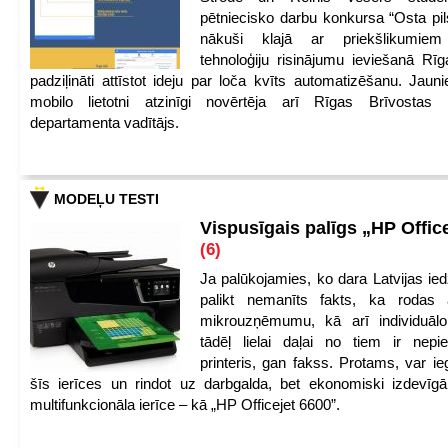
pētniecisko darbu konkursa “Osta pils
nākuši klajā ar priekšlikumiem 
tehnoloģiju risinājumu ieviešanā Rī
padziļināti attīstot ideju par loča kvīts automatizēšanu. Jauni
mobilo lietotni atzinīgi novērtēja arī Rīgas Brīvostas
departamenta vadītājs.
MODEĻU TESTI
Vispusīgais palīgs „HP Offic
(6)
Ja palūkojamies, ko dara Latvijas ied
palikt nemanīts fakts, ka rodas 
mikrouzņēmumu, kā arī individuāl
tādēļ lielai daļai no tiem ir nep
printeris, gan fakss. Protams, var ie
šīs ierīces un rindot uz darbgalda, bet ekonomiski izdevīgā
multifunkcionāla ierīce – kā „HP Officejet 6600”.