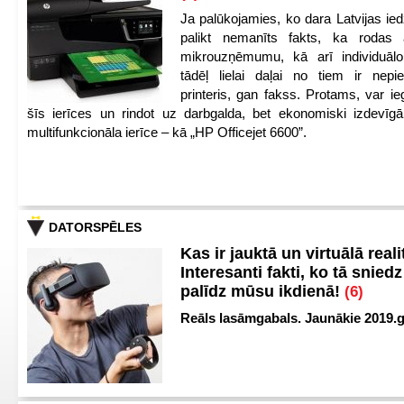
Ja palūkojamies, ko dara Latvijas ied
palikt nemanīts fakts, ka rodas 
mikrouzņēmumu, kā arī individuāl
tādēļ lielai daļai no tiem ir nep
printeris, gan fakss. Protams, var ie
šīs ierīces un rindot uz darbgalda, bet ekonomiski izdevīgā
multifunkcionāla ierīce – kā „HP Officejet 6600”.
DATORSPĒLES
Kas ir jauktā un virtuālā reali
Interesanti fakti, ko tā snied
palīdz mūsu ikdienā!
(6)
Reāls lasāmgabals. Jaunākie 2019.g