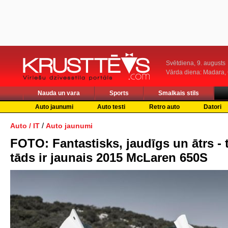
Svētdiena, 9. augusts
Vārda diena: Madara
Nauda un vara
Sports
Smalkais stils
Auto jaunumi
Auto testi
Retro auto
Datori
/
Auto / IT
Auto jaunumi
FOTO: Fantastisks, jaudīgs un ātrs - t
tāds ir jaunais 2015 McLaren 650S