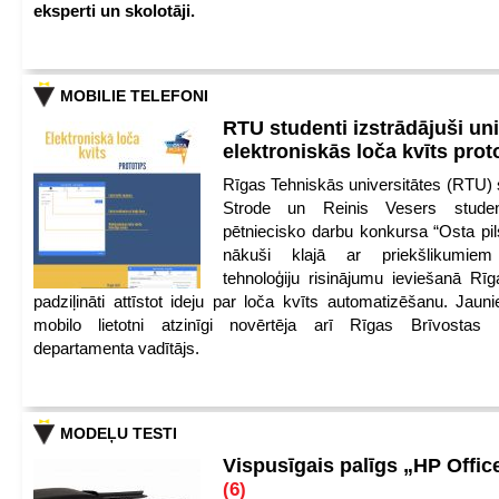
eksperti un skolotāji.
MOBILIE TELEFONI
RTU studenti izstrādājuši un
elektroniskās loča kvīts pro
Rīgas Tehniskās universitātes (RTU) s
Strode un Reinis Vesers student
pētniecisko darbu konkursa “Osta pils
nākuši klajā ar priekšlikumiem 
tehnoloģiju risinājumu ieviešanā Rī
padziļināti attīstot ideju par loča kvīts automatizēšanu. Jauni
mobilo lietotni atzinīgi novērtēja arī Rīgas Brīvostas
departamenta vadītājs.
MODEĻU TESTI
Vispusīgais palīgs „HP Offic
(6)