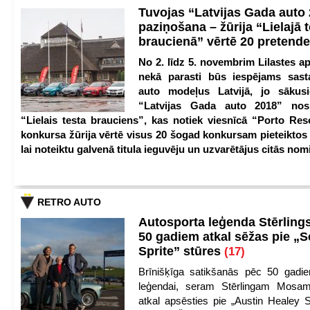
Tuvojas “Latvijas Gada auto
paziņošana – žūrija “Lielajā 
braucienā” vērtē 20 pretend
No 2. līdz 5. novembrim Lilastes a
nekā parasti būs iespējams sast
auto modeļus Latvijā, jo sākus
“Latvijas Gada auto 2018” nos
“Lielais testa brauciens”, kas notiek viesnīcā “Porto Reso
konkursa žūrija vērtē visus 20 šogad konkursam pieteiktos
lai noteiktu galvenā titula ieguvēju un uzvarētājus citās nom
RETRO AUTO
Autosporta leģenda Stērling
50 gadiem atkal sēžas pie „S
Sprite” stūres
(17)
Brīnišķīga satikšanās pēc 50 gadie
leģendai, seram Stērlingam Mosam
atkal apsēsties pie „Austin Healey S