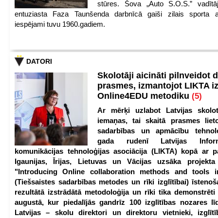
stūres. Šova „Auto S.O.S.” vadītāj
entuziasta Faza Taunšenda darbnīcā gaiši zilais sporta a
iespējami tuvu 1960.gadiem.
DATORI
Skolotāji aicināti pilnveidot d
prasmes, izmantojot LIKTA i
Online4EDU metodiku
(5)
Ar mērķi uzlabot Latvijas skolot
iemaņas, tai skaitā prasmes lieto
sadarbības un apmācību tehnolo
gada rudenī Latvijas Infor
komunikācijas tehnoloģijas asociācija (LIKTA) kopā ar 
Igaunijas, Īrijas, Lietuvas un Vācijas uzsāka projekt
"Introducing Online collaboration methods and tools i
(Tiešsaistes sadarbības metodes un rīki izglītībai) īstenoš
rezultātā izstrādātā metodoloģija un rīki tika demonstrēti
augustā, kur piedalījās gandrīz 100 izglītības nozares lī
Latvijas – skolu direktori un direktoru vietnieki, izglīt