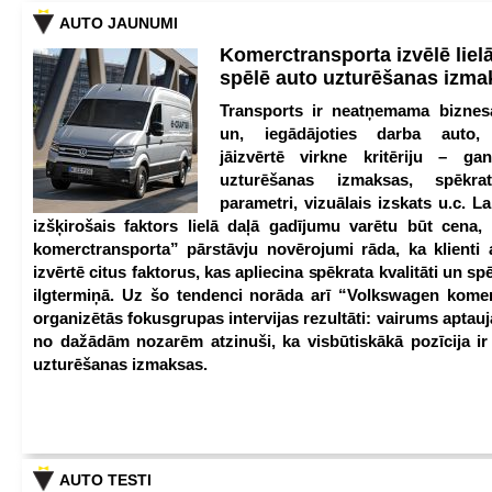
AUTO JAUNUMI
Komerctransporta izvēlē lie
spēlē auto uzturēšanas izm
Transports ir neatņemama biznesa
un, iegādājoties darba auto,
jāizvērtē virkne kritēriju – g
uzturēšanas izmaksas, spēkrat
parametri, vizuālais izskats u.c. Lai
izšķirošais faktors lielā daļā gadījumu varētu būt cena
komerctransporta” pārstāvju novērojumi rāda, ka klienti 
izvērtē citus faktorus, kas apliecina spēkrata kvalitāti un spē
ilgtermiņā. Uz šo tendenci norāda arī “Volkswagen kome
organizētās fokusgrupas intervijas rezultāti: vairums aptau
no dažādām nozarēm atzinuši, ka visbūtiskākā pozīcija i
uzturēšanas izmaksas.
AUTO TESTI