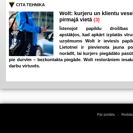
CITA TEHNIKA
Wolt: kurjeru un klientu vesel
pirmajā vietā
(3)
Īstenojot papildu drošības
apstākļos, kad apkārt izplatās vīr
uzņēmums Wolt ir ieviesis papild
Lietotnei ir pievienota jauna p
norādīt, lai kurjers piegādāto pasū
pie durvīm – bezkontakta piegāde. Wolt restorāniem iesak
darbu virtuvēs.
Par portālu
·
Redakc