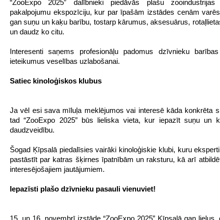
“ZooExpo 2025” dalībnieki piedāvās plašu zooindustrija
pakalpojumu ekspozīciju, kur par īpašām izstādes cenām varēs
gan suņu un kaķu barību, tostarp kārumus, aksesuārus, rotaļlietas
un daudz ko citu.
Interesenti saņems profesionāļu padomus dzīvnieku barības
ieteikumus veselības uzlabošanai.
Satiec kinoloģiskos klubus
Ja vēl esi sava mīluļa meklējumos vai interesē kāda konkrēta s
tad “ZooExpo 2025” būs lieliska vieta, kur iepazīt suņu un 
daudzveidību.
Šogad Ķīpsalā piedalīsies vairāki kinoloģiskie klubi, kuru ekspert
pastāstīt par katras šķirnes īpatnībām un raksturu, kā arī atbild
interesējošajiem jautājumiem.
Iepazīsti plašo dzīvnieku pasauli vienuviet!
15. un 16. novembrī izstāde “ZooExpo 2025” Ķīpsalā gan lielus