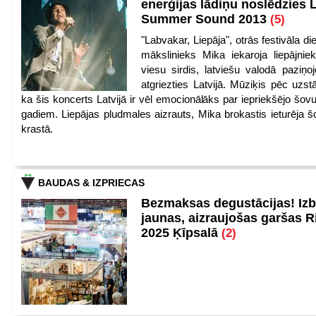
enerģijas lādiņu noslēdzies
Summer Sound 2013
(5)
"Labvakar, Liepāja", otrās festivāla d
mākslinieks Mika iekaroja liepājnie
viesu sirdis, latviešu valodā paziņoj
atgriezties Latvijā. Mūziķis pēc uzst
ka šis koncerts Latvijā ir vēl emocionālāks par iepriekšējo šov
gadiem. Liepājas pludmales aizrauts, Mika brokastis ieturēja šo
krastā.
BAUDAS & IZPRIECAS
Bezmaksas degustācijas! Iz
jaunas, aizraujošas garšas 
2025 Ķīpsalā
(2)