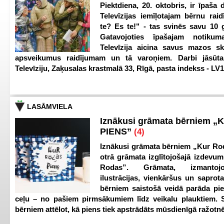
Piektdiena, 20. oktobris, ir īpaša 
Televīzijas iemīļotajam bērnu ra
te? Es te!" - tas svinēs savu 10 g
Gatavojoties īpašajam notikum
Televīzija aicina savus mazos ska
apsveikumus raidījumam un tā varoņiem. Darbi jāsūta
Televīziju, Zaķusalas krastmalā 33, Rīgā, pasta indekss - LV
LASĀMVIELA
Iznākusi grāmata bērniem „
PIENS”
(4)
Iznākusi grāmata bērniem „Kur Ro
otrā grāmata izglītojošajā izdevum
Rodas”. Grāmata, izmantoj
ilustrācijas, vienkāršus un saprot
bērniem saistošā veidā parāda pi
ceļu – no pašiem pirmsākumiem līdz veikalu plauktiem. S
bērniem attēlot, kā piens tiek apstrādāts mūsdienīgā ražotnē