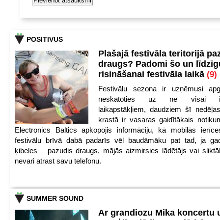
POSITIVUS
Plašajā festivāla teritorijā pa
draugs? Padomi šo un līdzīg
risināšanai festivāla laikā
(9)
Festivālu sezona ir uzņēmusi apg
neskatoties uz ne visai iep
laikapstākļiem, daudziem šī nedēļas
krastā ir vasaras gaidītākais notik
Electronics Baltics apkopojis informāciju, kā mobilās ierīc
festivālu brīvā dabā padarīs vēl baudāmāku pat tad, ja ga
ķibeles – pazudis draugs, mājās aizmirsies lādētājs vai slikt
nevari atrast savu telefonu.
SUMMER SOUND
Ar grandiozu Mika koncertu 