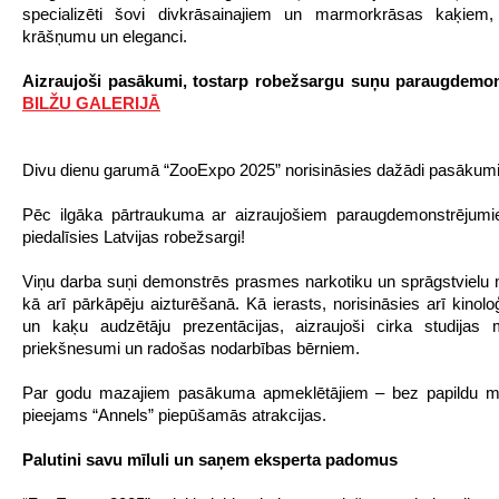
specializēti šovi divkrāsainajiem un marmorkrāsas kaķiem, 
krāšņumu un eleganci.
Aizraujoši pasākumi, tostarp robežsargu suņu paraugdemon
BILŽU GALERIJĀ
Divu dienu garumā “ZooExpo 2025” norisināsies dažādi pasākum
Pēc ilgāka pārtraukuma ar aizraujošiem paraugdemonstrējumi
piedalīsies Latvijas robežsargi!
Viņu darba suņi demonstrēs prasmes narkotiku un sprāgstvielu
kā arī pārkāpēju aizturēšanā. Kā ierasts, norisināsies arī kinolo
un kaķu audzētāju prezentācijas, aizraujoši cirka studijas 
priekšnesumi un radošas nodarbības bērniem.
Par godu mazajiem pasākuma apmeklētājiem – bez papildu 
pieejams “Annels” piepūšamās atrakcijas.
Palutini savu mīluli un saņem eksperta padomus