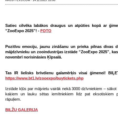
KRUSTTEVS.COM · 14.11.2025. 20:00
Satiec cilvēka labākos draugus un atpūties kopā ar ģime
“ZooExpo 2025”! -
FOTO
Pozitīvu emociju, jaunu zināšanu un prieka pilnas divas d
mājdzīvnieku un zooindustrijas izstāde “ZooExpo 2025”, kas 
novembrī norisināsies Ķīpsalā.
Tas IR lielisks brīvdienu galamērķis visai ģimenei! BIĻ
https://www.bt1.lv/zooexpo/buytickets.php
Izstāde kļūs par mājvietu vairāk nekā 3000 dzīvniekiem – sākot
kaķiem un lauku sētas iemītniekiem līdz pat eksotiskiem 
rāpuļiem.
BILŽU GALERIJA