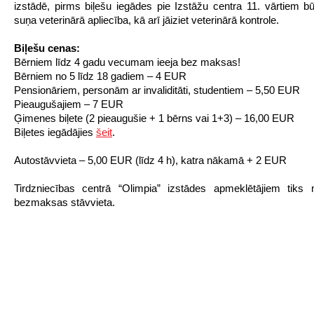
izstādē, pirms biļešu iegādes pie Izstāžu centra 11. vārtiem b
suņa veterinārā apliecība, kā arī jāiziet veterinārā kontrole.
Biļešu cenas:
Bērniem līdz 4 gadu vecumam ieeja bez maksas!
Bērniem no 5 līdz 18 gadiem – 4 EUR
Pensionāriem, personām ar invaliditāti, studentiem – 5,50 EUR
Pieaugušajiem – 7 EUR
Ģimenes biļete (2 pieaugušie + 1 bērns vai 1+3) – 16,00 EUR
Biļetes iegādājies
šeit
.
Autostāvvieta – 5,00 EUR (līdz 4 h), katra nākamā + 2 EUR
Tirdzniecības centrā “Olimpia” izstādes apmeklētājiem tiks 
bezmaksas stāvvieta.