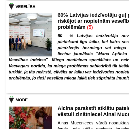
VESELĪBA
60% Latvijas iedzīvotāju guļ
riskējot ar nopietnām veselī
problēmām
(5)
60 % Latvijas iedzīvotāju nev
pietiekami ilgu laiku, bet katrs ses
piedzīvojis bezmiegu vai miega 
liecina jaunākais “Mana Aptiek
Veselības indekss”. Miega medicīnas speciālists un nei
Vecvagars norāda, ka miega problēmas sabiedrībā tik tiešām
turklāt, ja tās neārstē, cilvēks ar laiku var iedzīvoties nopie
problēmās, jo tieši veselīga miega laikā tiek stiprināta imunit
MODE
Aicina parakstīt atklātu pate
vēstuli zinātniecei Ainai Mu
Ainas Mucenieces vārdā nosauktais 
fonds, pēc vēža pacientu ierosin