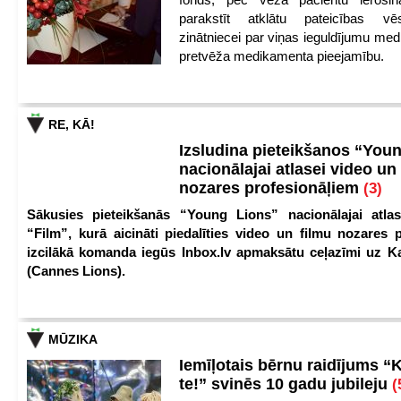
parakstīt atklātu pateicības vēs
zinātniecei par viņas ieguldījumu med
pretvēža medikamenta pieejamību.
RE, KĀ!
Izsludina pieteikšanos “You
nacionālajai atlasei video un
nozares profesionāļiem
(3)
Sākusies pieteikšanās “Young Lions” nacionālajai atlas
“Film”, kurā aicināti piedalīties video un filmu nozares p
izcilākā komanda iegūs Inbox.lv apmaksātu ceļazīmi uz 
(Cannes Lions).
MŪZIKA
Iemīļotais bērnu raidījums “
te!” svinēs 10 gadu jubileju
(