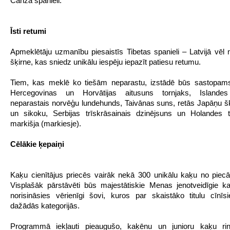
Čārlza spanieli.
Īsti retumi
Apmeklētāju uzmanību piesaistīs Tibetas spanieli – Latvijā vēl n
šķirne, kas sniedz unikālu iespēju iepazīt patiesu retumu.
Tiem, kas meklē ko tiešām neparastu, izstādē būs sastopams
Hercegovinas un Horvātijas aitusuns tornjaks, Islandes
neparastais norvēģu lundehunds, Taivānas suns, retās Japāņu šķ
un sikoku, Serbijas trīskrāsainais dzinējsuns un Holandes t
markišja (markiesje).
Cēlākie ķepaiņi
Kaķu cienītājus priecēs vairāk nekā 300 unikālu kaķu no piec
Visplašāk pārstāvēti būs majestātiskie Menas jenotveidīgie ka
norisināsies vērienīgi šovi, kuros par skaistāko titulu cīnī
dažādās kategorijās.
Programmā iekļauti pieaugušo, kaķēnu un junioru kaķu rin