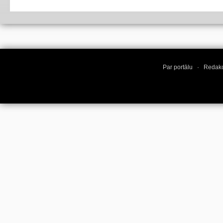
Par portālu
·
Redakc