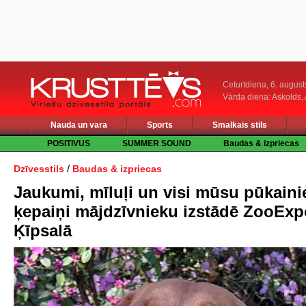
Ceturtdiena, 6. august
Vārda diena: Askolds,
Nauda un vara
Sports
Smalkais stils
POSITIVUS
SUMMER SOUND
Baudas & izpriecas
/
Dzīvesstils
Baudas & izpriecas
Jaukumi, mīluļi un visi mūsu pūkaini
ķepaiņi mājdzīvnieku izstādē ZooExp
Ķīpsalā