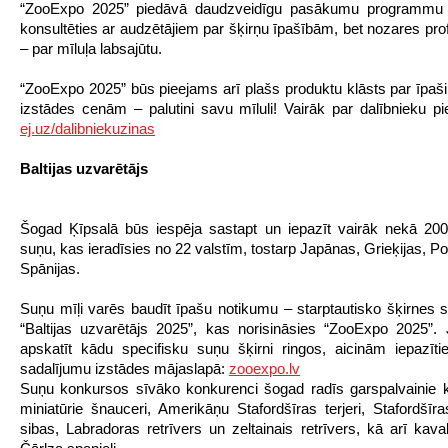
“ZooExpo 2025” piedāvā daudzveidīgu pasākumu programmu 
konsultēties ar audzētājiem par šķirņu īpašībām, bet nozares pro
– par mīluļa labsajūtu.
“ZooExpo 2025” būs pieejams arī plašs produktu klāsts par īpaš
izstādes cenām – palutini savu mīluli! Vairāk par dalībnieku p
ej.uz/dalibniekuzinas
Baltijas uzvarētājs
Šogad Ķīpsalā būs iespēja sastapt un iepazīt vairāk nekā 2000
suņu, kas ieradīsies no 22 valstīm, tostarp Japānas, Grieķijas, P
Spānijas.
Suņu mīļi varēs baudīt īpašu notikumu – starptautisko šķirnes s
“Baltijas uzvarētājs 2025”, kas norisināsies “ZooExpo 2025”. 
apskatīt kādu specifisku suņu šķirni ringos, aicinām iepazīti
sadalījumu izstādes mājaslapā:
zooexpo.lv
Suņu konkursos sīvāko konkurenci šogad radīs garspalvainie kollij
miniatūrie šnauceri, Amerikāņu Stafordšīras terjeri, Stafordšīras
sibas, Labradoras retrīvers un zeltainais retrīvers, kā arī kaval