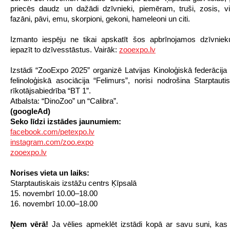
priecēs daudz un dažādi dzīvnieki, piemēram, truši, zosis, vist
fazāni, pāvi, emu, skorpioni, gekoni, hameleoni un citi.
Izmanto iespēju ne tikai apskatīt šos apbrīnojamos dzīvniek
iepazīt to dzīvesstāstus. Vairāk:
zooexpo.lv
Izstādi “ZooExpo 2025” organizē Latvijas Kinoloģiskā federācija 
felinoloģiskā asociācija “Felimurs”, norisi nodrošina Starptauti
rīkotājsabiedrība “BT 1”.
Atbalsta: “DinoZoo” un “Calibra”.
(googleAd)
Seko līdzi izstādes jaunumiem:
facebook.com/petexpo.lv
instagram.com/zoo.expo
zooexpo.lv
Norises vieta un laiks:
Starptautiskais izstāžu centrs Ķīpsalā
15. novembrī 10.00–18.00
16. novembrī 10.00–18.00
Ņem vērā!
Ja vēlies apmeklēt izstādi kopā ar savu suni, kas