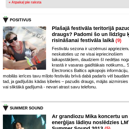
« Atpakaļ pie raksta
POSITIVUS
Plašajā festivāla teritorijā pazu
draugs? Padomi šo un līdzīgu 
risināšanai festivāla laikā
(9)
Festivālu sezona ir uzņēmusi apgriezien
neskatoties uz ne visai iepriecinošiem
laikapstākļiem, daudziem šī nedēļas noga
krastā ir vasaras gaidītākais notikums,
Electronics Baltics apkopojis informāciju,
mobilās ierīces tavu mīļoto festivālu brīvā dabā padarīs vēl baudā
tad, ja gadījušās kādas ķibeles – pazudis draugs, mājās aizmirsies 
vai sliktākā gadījumā - nevari atrast savu telefonu.
SUMMER SOUND
Ar grandiozu Mika koncertu un 
enerģijas lādiņu noslēdzies LM
Summer Sound 2013
(5)