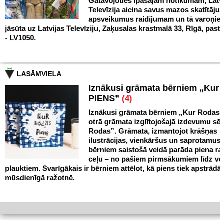
Gatavojoties īpašajam notikumam, Lat
Televīzija aicina savus mazos skatītāju
apsveikumus raidījumam un tā varoņi
jāsūta uz Latvijas Televīziju, Zaķusalas krastmalā 33, Rīgā, pas
- LV1050.
LASĀMVIELA
Iznākusi grāmata bērniem „Ku
PIENS”
(4)
Iznākusi grāmata bērniem „Kur Rodas
otrā grāmata izglītojošajā izdevumu sē
Rodas”. Grāmata, izmantojot krāšņas
ilustrācijas, vienkāršus un saprotamus
bērniem saistošā veidā parāda piena 
ceļu – no pašiem pirmsākumiem līdz v
plauktiem. Svarīgākais ir bērniem attēlot, kā piens tiek apstrād
mūsdienīgā ražotnē.