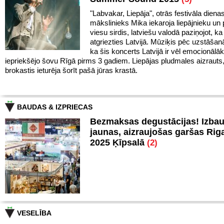
"Labvakar, Liepāja", otrās festivāla diena
mākslinieks Mika iekaroja liepājnieku un 
viesu sirdis, latviešu valodā paziņojot, ka 
atgriezties Latvijā. Mūziķis pēc uzstāšan
ka šis koncerts Latvijā ir vēl emocionālā
iepriekšējo šovu Rīgā pirms 3 gadiem. Liepājas pludmales aizrauts
brokastis ieturēja šorīt pašā jūras krastā.
BAUDAS & IZPRIECAS
Bezmaksas degustācijas! Izba
jaunas, aizraujošas garšas Rig
2025 Ķīpsalā
(2)
VESELĪBA