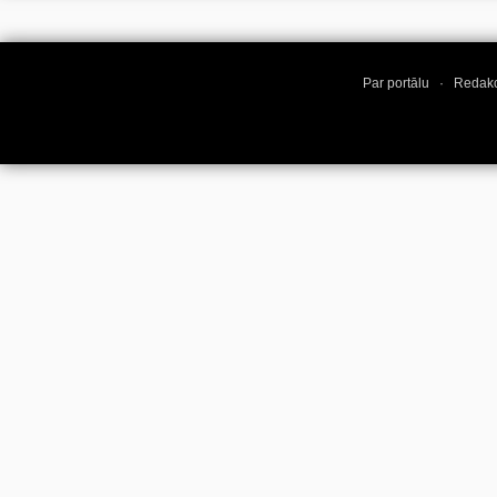
Par portālu
·
Redakc