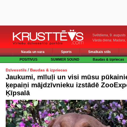
Svētdiena, 9. augusts
Vārda diena: Madara
Nauda un vara
Sports
Smalkais stils
POSITIVUS
SUMMER SOUND
Baudas & izpriecas
/
Dzīvesstils
Baudas & izpriecas
Jaukumi, mīluļi un visi mūsu pūkaini
ķepaiņi mājdzīvnieku izstādē ZooExp
Ķīpsalā