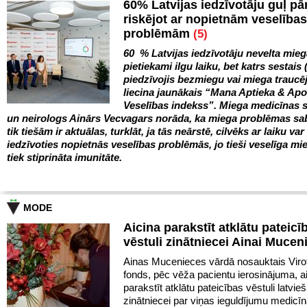
60% Latvijas iedzīvotāju guļ pā
riskējot ar nopietnām veselības
problēmām
(5)
60 % Latvijas iedzīvotāju nevelta mie
pietiekami ilgu laiku, bet katrs sestais 
piedzīvojis bezmiegu vai miega trauc
liecina jaunākais “Mana Aptieka & Ap
Veselības indekss”. Miega medicīnas s
un neirologs Ainārs Vecvagars norāda, ka miega problēmas sa
tik tiešām ir aktuālas, turklāt, ja tās neārstē, cilvēks ar laiku var
iedzīvoties nopietnās veselības problēmās, jo tieši veselīga mie
tiek stiprināta imunitāte.
MODE
Aicina parakstīt atklātu pateicī
vēstuli zinātniecei Ainai Mucen
Ainas Mucenieces vārdā nosauktais Virot
fonds, pēc vēža pacientu ierosinājuma, a
parakstīt atklātu pateicības vēstuli latvie
zinātniecei par viņas ieguldījumu medicīn