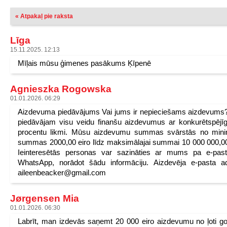
« Atpakaļ pie raksta
Līga
15.11.2025. 12:13
Mīļais mūsu ģimenes pasākums Ķīpenē
Agnieszka Rogowska
01.01.2026. 06:29
Aizdevuma piedāvājums Vai jums ir nepieciešams aizdevum
piedāvājam visu veidu finanšu aizdevumus ar konkurētspēj
procentu likmi. Mūsu aizdevumu summas svārstās no mini
summas 2000,00 eiro līdz maksimālajai summai 10 000 000,00
Ieinteresētās personas var sazināties ar mums pa e-past
WhatsApp, norādot šādu informāciju. Aizdevēja e-pasta a
aileenbeacker@gmail.com
Jørgensen Mia
01.01.2026. 06:30
Labrīt, man izdevās saņemt 20 000 eiro aizdevumu no ļoti g