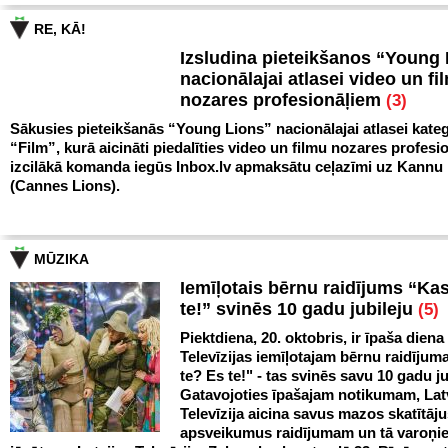
RE, KĀ!
Izsludina pieteikšanos “Young
nacionālajai atlasei video un fi
nozares profesionāļiem
(3)
Sākusies pieteikšanās “Young Lions” nacionālajai atlasei kateg
“Film”, kurā aicināti piedalīties video un filmu nozares profesio
izcilākā komanda iegūs Inbox.lv apmaksātu ceļazīmi uz Kann
(Cannes Lions).
MŪZIKA
Iemīļotais bērnu raidījums “Ka
te!” svinēs 10 gadu jubileju
(5)
Piektdiena, 20. oktobris, ir īpaša diena
Televīzijas iemīļotajam bērnu raidīju
te? Es te!" - tas svinēs savu 10 gadu ju
Gatavojoties īpašajam notikumam, Lat
Televīzija aicina savus mazos skatītāju
apsveikumus raidījumam un tā varoņi