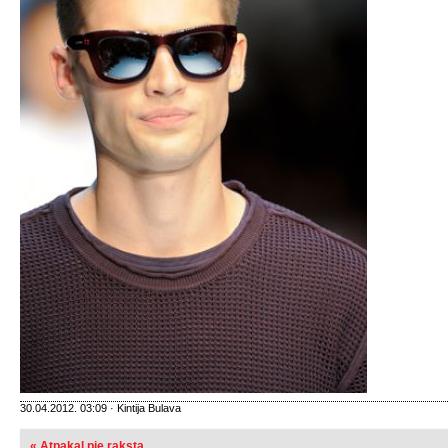
30.04.2012. 03:09 · Kintija Bulava
« Atpakaļ pie raksta