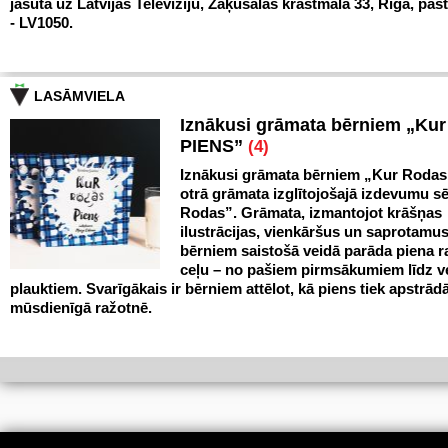
jāsūta uz Latvijas Televīziju, Zaķusalas krastmalā 33, Rīgā, pas
- LV1050.
LASĀMVIELA
Iznākusi grāmata bērniem „Ku
PIENS”
(4)
Iznākusi grāmata bērniem „Kur Rodas
otrā grāmata izglītojošajā izdevumu sē
Rodas”. Grāmata, izmantojot krāšņas
ilustrācijas, vienkāršus un saprotamus
bērniem saistošā veidā parāda piena 
ceļu – no pašiem pirmsākumiem līdz v
plauktiem. Svarīgākais ir bērniem attēlot, kā piens tiek apstrād
mūsdienīgā ražotnē.