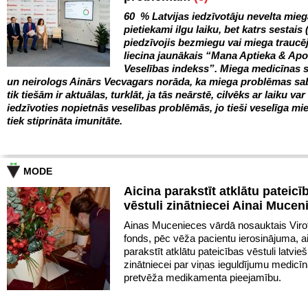
60 % Latvijas iedzīvotāju nevelta mie
pietiekami ilgu laiku, bet katrs sestais 
piedzīvojis bezmiegu vai miega trauc
liecina jaunākais “Mana Aptieka & Ap
Veselības indekss”. Miega medicīnas s
un neirologs Ainārs Vecvagars norāda, ka miega problēmas sa
tik tiešām ir aktuālas, turklāt, ja tās neārstē, cilvēks ar laiku var
iedzīvoties nopietnās veselības problēmās, jo tieši veselīga mie
tiek stiprināta imunitāte.
MODE
Aicina parakstīt atklātu pateicī
vēstuli zinātniecei Ainai Mucen
Ainas Mucenieces vārdā nosauktais Virot
fonds, pēc vēža pacientu ierosinājuma, a
parakstīt atklātu pateicības vēstuli latvie
zinātniecei par viņas ieguldījumu medicīn
pretvēža medikamenta pieejamību.