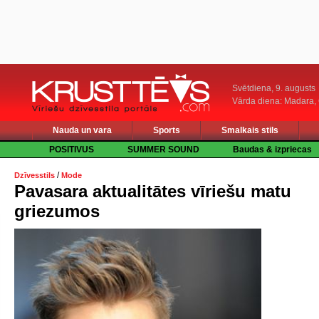
Svētdiena, 9. augusts
Vārda diena: Madara
Nauda un vara
Sports
Smalkais stils
POSITIVUS
SUMMER SOUND
Baudas & izpriecas
/
Dzīvesstils
Mode
Pavasara aktualitātes vīriešu matu
griezumos