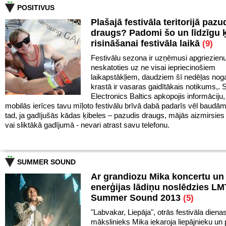
POSITIVUS
Plašajā festivāla teritorijā pazu
draugs? Padomi šo un līdzīgu 
risināšanai festivāla laikā
(9)
Festivālu sezona ir uzņēmusi apgriezien
neskatoties uz ne visai iepriecinošiem
laikapstākļiem, daudziem šī nedēļas noga
krastā ir vasaras gaidītākais notikums,
Electronics Baltics apkopojis informāciju,
mobilās ierīces tavu mīļoto festivālu brīvā dabā padarīs vēl baudā
tad, ja gadījušās kādas ķibeles – pazudis draugs, mājās aizmirsies 
vai sliktākā gadījumā - nevari atrast savu telefonu.
SUMMER SOUND
Ar grandiozu Mika koncertu un 
enerģijas lādiņu noslēdzies LM
Summer Sound 2013
(5)
"Labvakar, Liepāja", otrās festivāla diena
mākslinieks Mika iekaroja liepājnieku un 