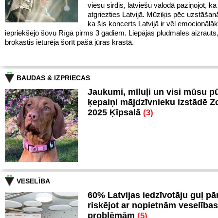
viesu sirdis, latviešu valodā paziņojot, ka 
atgriezties Latvijā. Mūziķis pēc uzstāšan
ka šis koncerts Latvijā ir vēl emocionālā
iepriekšējo šovu Rīgā pirms 3 gadiem. Liepājas pludmales aizrauts
brokastis ieturēja šorīt pašā jūras krastā.
BAUDAS & IZPRIECAS
Jaukumi, mīluļi un visi mūsu p
ķepaiņi mājdzīvnieku izstādē 
2025 Ķīpsalā
(3)
VESELĪBA
60% Latvijas iedzīvotāju guļ pā
riskējot ar nopietnām veselības
problēmām
(5)