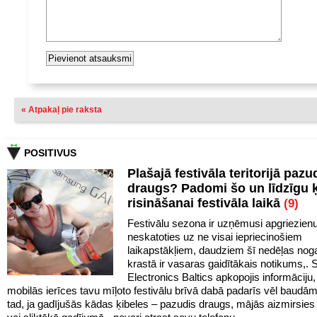
« Atpakaļ pie raksta
POSITIVUS
Plašajā festivāla teritorijā pazu
draugs? Padomi šo un līdzīgu 
risināšanai festivāla laikā
(9)
Festivālu sezona ir uzņēmusi apgriezien
neskatoties uz ne visai iepriecinošiem
laikapstākļiem, daudziem šī nedēļas noga
krastā ir vasaras gaidītākais notikums,
Electronics Baltics apkopojis informāciju,
mobilās ierīces tavu mīļoto festivālu brīvā dabā padarīs vēl baudā
tad, ja gadījušās kādas ķibeles – pazudis draugs, mājās aizmirsies 