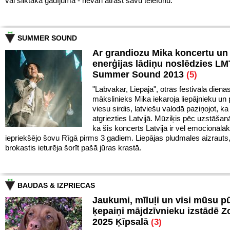
vai sliktākā gadījumā - nevari atrast savu telefonu.
SUMMER SOUND
Ar grandiozu Mika koncertu un 
enerģijas lādiņu noslēdzies LM
Summer Sound 2013
(5)
"Labvakar, Liepāja", otrās festivāla diena
mākslinieks Mika iekaroja liepājnieku un 
viesu sirdis, latviešu valodā paziņojot, ka 
atgriezties Latvijā. Mūziķis pēc uzstāšan
ka šis koncerts Latvijā ir vēl emocionālā
iepriekšējo šovu Rīgā pirms 3 gadiem. Liepājas pludmales aizrauts
brokastis ieturēja šorīt pašā jūras krastā.
BAUDAS & IZPRIECAS
Jaukumi, mīluļi un visi mūsu p
ķepaiņi mājdzīvnieku izstādē 
2025 Ķīpsalā
(3)