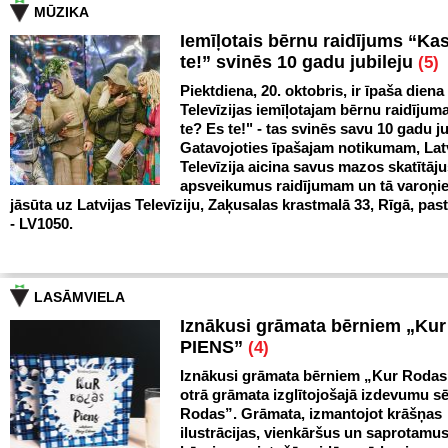
MŪZIKA
Iemīļotais bērnu raidījums “Ka
te!” svinēs 10 gadu jubileju
(5)
Piektdiena, 20. oktobris, ir īpaša diena
Televīzijas iemīļotajam bērnu raidīju
te? Es te!" - tas svinēs savu 10 gadu ju
Gatavojoties īpašajam notikumam, Lat
Televīzija aicina savus mazos skatītāju
apsveikumus raidījumam un tā varoņi
jāsūta uz Latvijas Televīziju, Zaķusalas krastmalā 33, Rīgā, pas
- LV1050.
LASĀMVIELA
Iznākusi grāmata bērniem „Ku
PIENS”
(4)
Iznākusi grāmata bērniem „Kur Rodas
otrā grāmata izglītojošajā izdevumu sē
Rodas”. Grāmata, izmantojot krāšņas
ilustrācijas, vienkāršus un saprotamus