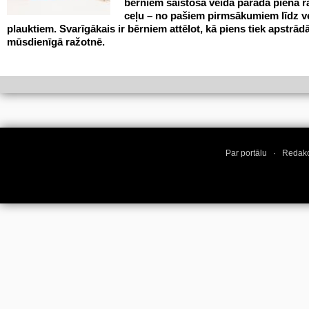
bērniem saistošā veidā parāda piena 
ceļu – no pašiem pirmsākumiem līdz v
plauktiem. Svarīgākais ir bērniem attēlot, kā piens tiek apstrād
mūsdienīgā ražotnē.
Par portālu
·
Redakc