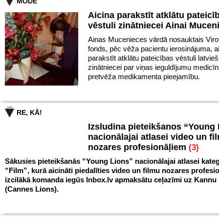
MODE
Aicina parakstīt atklātu pateicī
vēstuli zinātniecei Ainai Mucen
Ainas Mucenieces vārdā nosauktais Virot
fonds, pēc vēža pacientu ierosinājuma, a
parakstīt atklātu pateicības vēstuli latvie
zinātniecei par viņas ieguldījumu medicīn
pretvēža medikamenta pieejamību.
RE, KĀ!
Izsludina pieteikšanos “Young
nacionālajai atlasei video un fi
nozares profesionāļiem
(3)
Sākusies pieteikšanās “Young Lions” nacionālajai atlasei kateg
“Film”, kurā aicināti piedalīties video un filmu nozares profesio
izcilākā komanda iegūs Inbox.lv apmaksātu ceļazīmi uz Kann
(Cannes Lions).