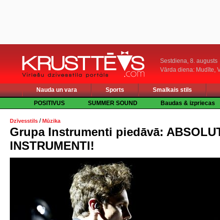
Sestdiena, 8. augusts
Vārda diena: Mudīte, V
Nauda un vara
Sports
Smalkais stils
POSITIVUS
SUMMER SOUND
Baudas & izpriecas
/
Dzīvesstils
Mūzika
Grupa Instrumenti piedāvā: ABSOLU
INSTRUMENTI!