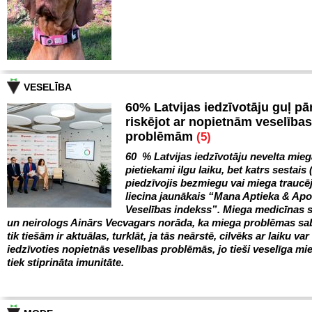
VESELĪBA
60% Latvijas iedzīvotāju guļ pā
riskējot ar nopietnām veselības
problēmām
(5)
60 % Latvijas iedzīvotāju nevelta mie
pietiekami ilgu laiku, bet katrs sestais 
piedzīvojis bezmiegu vai miega trauc
liecina jaunākais “Mana Aptieka & Ap
Veselības indekss”. Miega medicīnas s
un neirologs Ainārs Vecvagars norāda, ka miega problēmas sa
tik tiešām ir aktuālas, turklāt, ja tās neārstē, cilvēks ar laiku var
iedzīvoties nopietnās veselības problēmās, jo tieši veselīga mie
tiek stiprināta imunitāte.