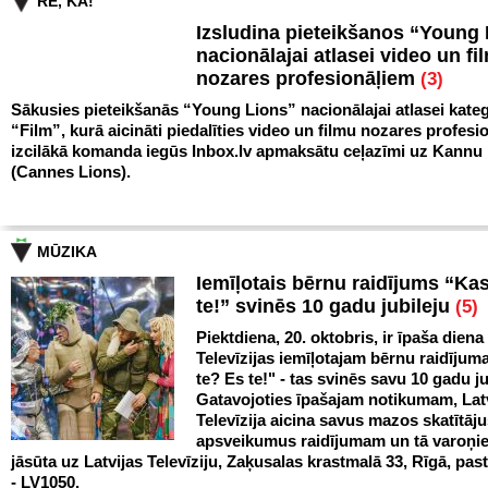
RE, KĀ!
Izsludina pieteikšanos “Young
nacionālajai atlasei video un fi
nozares profesionāļiem
(3)
Sākusies pieteikšanās “Young Lions” nacionālajai atlasei kateg
“Film”, kurā aicināti piedalīties video un filmu nozares profesio
izcilākā komanda iegūs Inbox.lv apmaksātu ceļazīmi uz Kann
(Cannes Lions).
MŪZIKA
Iemīļotais bērnu raidījums “Ka
te!” svinēs 10 gadu jubileju
(5)
Piektdiena, 20. oktobris, ir īpaša diena
Televīzijas iemīļotajam bērnu raidīju
te? Es te!" - tas svinēs savu 10 gadu ju
Gatavojoties īpašajam notikumam, Lat
Televīzija aicina savus mazos skatītāju
apsveikumus raidījumam un tā varoņi
jāsūta uz Latvijas Televīziju, Zaķusalas krastmalā 33, Rīgā, pas
- LV1050.