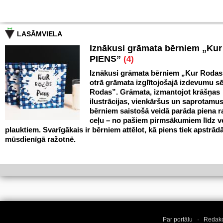
LASĀMVIELA
Iznākusi grāmata bērniem „Ku
PIENS”
(4)
Iznākusi grāmata bērniem „Kur Rodas
otrā grāmata izglītojošajā izdevumu sē
Rodas”. Grāmata, izmantojot krāšņas
ilustrācijas, vienkāršus un saprotamus
bērniem saistošā veidā parāda piena 
ceļu – no pašiem pirmsākumiem līdz v
plauktiem. Svarīgākais ir bērniem attēlot, kā piens tiek apstrād
mūsdienīgā ražotnē.
Par portālu
·
Redakc