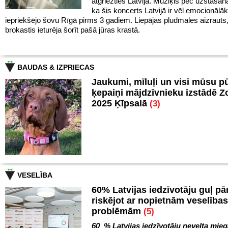
atgriezties Latvijā. Mūziķis pēc uzstāšan
ka šis koncerts Latvijā ir vēl emocionālā
iepriekšējo šovu Rīgā pirms 3 gadiem. Liepājas pludmales aizrauts
brokastis ieturēja šorīt pašā jūras krastā.
BAUDAS & IZPRIECAS
Jaukumi, mīluļi un visi mūsu p
ķepaiņi mājdzīvnieku izstādē 
2025 Ķīpsalā
(3)
VESELĪBA
60% Latvijas iedzīvotāju guļ pā
riskējot ar nopietnām veselības
problēmām
(5)
60 % Latvijas iedzīvotāju nevelta mie