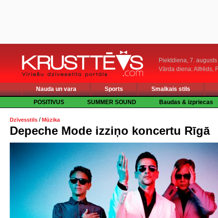
Piektdiena, 7. augusts
Vārda diena: Alfrēds, 
Nauda un vara
Sports
Smalkais stils
POSITIVUS
SUMMER SOUND
Baudas & izpriecas
/
Dzīvesstils
Mūzika
Depeche Mode izziņo koncertu Rīgā