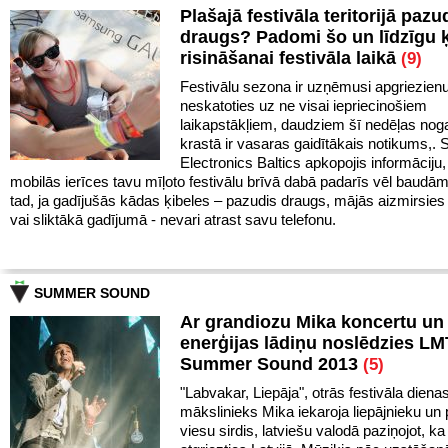
Plašajā festivāla teritorijā pazu
draugs? Padomi šo un līdzīgu 
risināšanai festivāla laikā
(9)
Festivālu sezona ir uzņēmusi apgriezien
neskatoties uz ne visai iepriecinošiem
laikapstākļiem, daudziem šī nedēļas noga
krastā ir vasaras gaidītākais notikums,
Electronics Baltics apkopojis informāciju,
mobilās ierīces tavu mīļoto festivālu brīvā dabā padarīs vēl baudā
tad, ja gadījušās kādas ķibeles – pazudis draugs, mājās aizmirsies 
vai sliktākā gadījumā - nevari atrast savu telefonu.
SUMMER SOUND
Ar grandiozu Mika koncertu un 
enerģijas lādiņu noslēdzies LM
Summer Sound 2013
(5)
"Labvakar, Liepāja", otrās festivāla diena
mākslinieks Mika iekaroja liepājnieku un 
viesu sirdis, latviešu valodā paziņojot, ka 