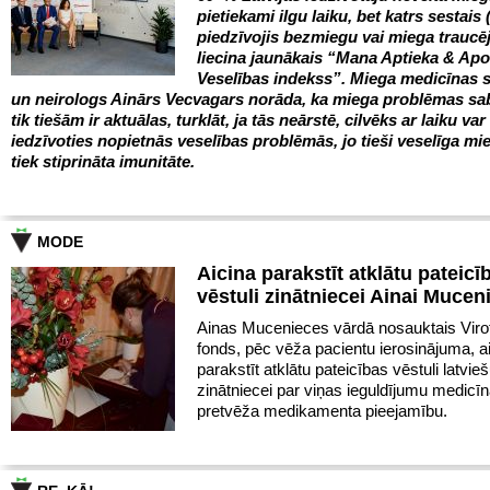
pietiekami ilgu laiku, bet katrs sestais 
piedzīvojis bezmiegu vai miega trauc
liecina jaunākais “Mana Aptieka & Ap
Veselības indekss”. Miega medicīnas s
un neirologs Ainārs Vecvagars norāda, ka miega problēmas sa
tik tiešām ir aktuālas, turklāt, ja tās neārstē, cilvēks ar laiku var
iedzīvoties nopietnās veselības problēmās, jo tieši veselīga mie
tiek stiprināta imunitāte.
MODE
Aicina parakstīt atklātu pateicī
vēstuli zinātniecei Ainai Mucen
Ainas Mucenieces vārdā nosauktais Virot
fonds, pēc vēža pacientu ierosinājuma, a
parakstīt atklātu pateicības vēstuli latvie
zinātniecei par viņas ieguldījumu medicīn
pretvēža medikamenta pieejamību.