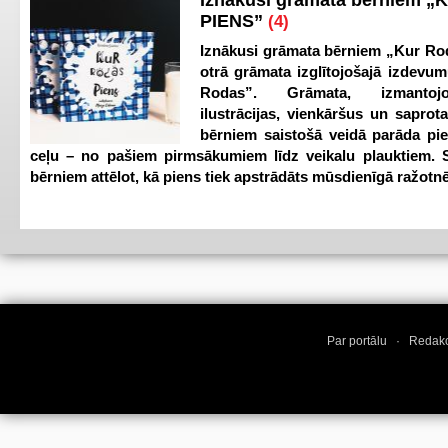
Iznākusi grāmata bērniem „
PIENS”
(4)
Iznākusi grāmata bērniem „Kur Ro
otrā grāmata izglītojošajā izdevum
Rodas”. Grāmata, izmantoj
ilustrācijas, vienkāršus un saprot
bērniem saistošā veidā parāda pi
ceļu – no pašiem pirmsākumiem līdz veikalu plauktiem. S
bērniem attēlot, kā piens tiek apstrādāts mūsdienīgā ražotnē
Par portālu
·
Redakc