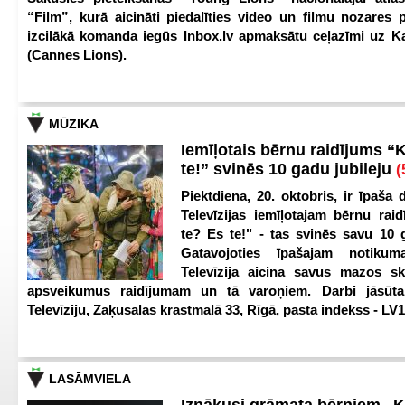
“Film”, kurā aicināti piedalīties video un filmu nozares p
izcilākā komanda iegūs Inbox.lv apmaksātu ceļazīmi uz 
(Cannes Lions).
MŪZIKA
Iemīļotais bērnu raidījums “
te!” svinēs 10 gadu jubileju
(
Piektdiena, 20. oktobris, ir īpaša 
Televīzijas iemīļotajam bērnu ra
te? Es te!" - tas svinēs savu 10 g
Gatavojoties īpašajam notikum
Televīzija aicina savus mazos ska
apsveikumus raidījumam un tā varoņiem. Darbi jāsūta
Televīziju, Zaķusalas krastmalā 33, Rīgā, pasta indekss - LV
LASĀMVIELA