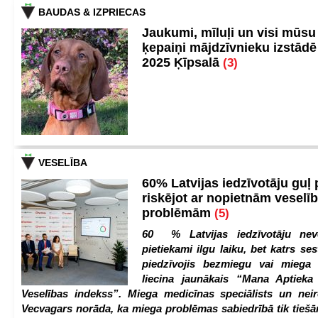
BAUDAS & IZPRIECAS
Jaukumi, mīluļi un visi mūsu
ķepaiņi mājdzīvnieku izstād
2025 Ķīpsalā
(3)
VESELĪBA
60% Latvijas iedzīvotāju guļ
riskējot ar nopietnām veselī
problēmām
(5)
60 % Latvijas iedzīvotāju nev
pietiekami ilgu laiku, bet katrs ses
piedzīvojis bezmiegu vai miega 
liecina jaunākais “Mana Aptiek
Veselības indekss”. Miega medicīnas speciālists un nei
Vecvagars norāda, ka miega problēmas sabiedrībā tik tiešām