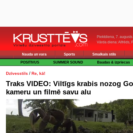
Piektdiena, 7. augusts
Vārda diena: Alfrēds, 
Nauda un vara
Sports
Smalkais stils
POSITIVUS
SUMMER SOUND
Baudas & izpriecas
/
Dzīvesstils
Re, kā!
Traks VIDEO: Viltīgs krabis nozog G
kameru un filmē savu alu