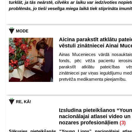
turklāt, ja tās neārstē, cilvēks ar laiku var iedzīvoties nopie
problēmās, jo tieši veselīga miega laikā tiek stiprināta imunit
MODE
Aicina parakstīt atklātu pate
vēstuli zinātniecei Ainai Mu
Ainas Mucenieces vārdā nosauktais 
fonds, pēc vēža pacientu ierosin
parakstīt atklātu pateicības vēs
zinātniecei par viņas ieguldījumu med
pretvēža medikamenta pieejamību.
RE, KĀ!
Izsludina pieteikšanos “You
nacionālajai atlasei video un
nozares profesionāļiem
(3)
Sākusies pieteikšanās “Young Lions” nacionālajai atlas