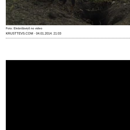
Foto: Ekrānšāviņš no video
KRUSTTEVS.COM · 04.01.2014. 21:03