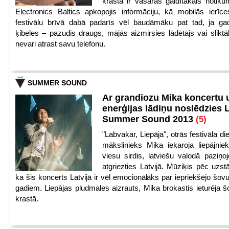
krastā ir vasaras gaidītākais notik
Electronics Baltics apkopojis informāciju, kā mobilās ierīc
festivālu brīvā dabā padarīs vēl baudāmāku pat tad, ja ga
ķibeles – pazudis draugs, mājās aizmirsies lādētājs vai slikt
nevari atrast savu telefonu.
SUMMER SOUND
Ar grandiozu Mika koncertu 
enerģijas lādiņu noslēdzies
Summer Sound 2013
(5)
"Labvakar, Liepāja", otrās festivāla d
mākslinieks Mika iekaroja liepājnie
viesu sirdis, latviešu valodā paziņoj
atgriezties Latvijā. Mūziķis pēc uzst
ka šis koncerts Latvijā ir vēl emocionālāks par iepriekšējo šov
gadiem. Liepājas pludmales aizrauts, Mika brokastis ieturēja šo
krastā.