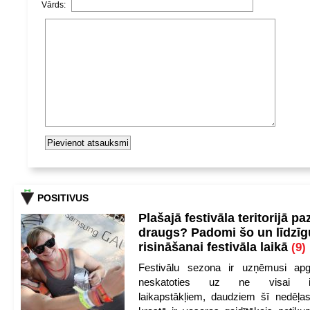
Vārds:
POSITIVUS
Plašajā festivāla teritorijā pa
draugs? Padomi šo un līdzīg
risināšanai festivāla laikā
(9)
Festivālu sezona ir uzņēmusi apg
neskatoties uz ne visai iep
laikapstākļiem, daudziem šī nedēļas