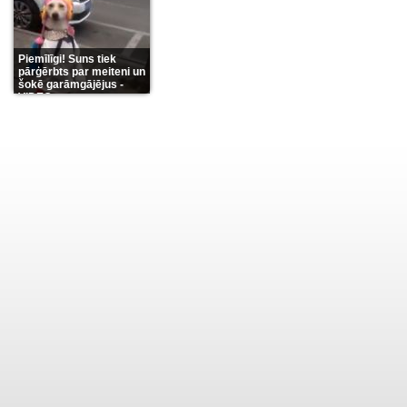
Piemīlīgi! Suns tiek
pārģērbts par meiteni un
šokē garāmgājējus -
VIDEO
(8)