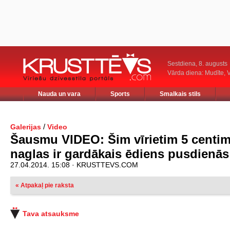
Sestdiena, 8. augusts
Vārda diena: Mudīte, V
Nauda un vara
Sports
Smalkais stils
/
Galerijas
Video
Šausmu VIDEO: Šim vīrietim 5 centim
naglas ir gardākais ēdiens pusdienās
27.04.2014. 15:08 · KRUSTTEVS.COM
« Atpakaļ pie raksta
Tava atsauksme