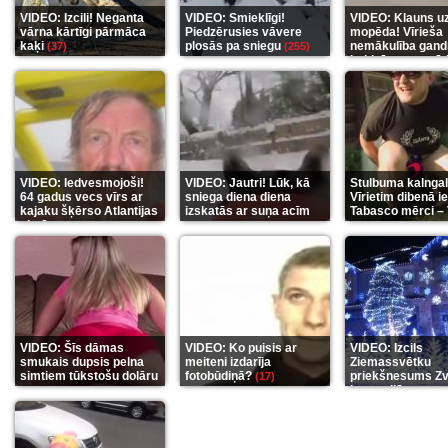
VIDEO: Izcili! Neganta
VIDEO: Smieklīgi!
VIDEO: Klauns u
vārna kārtīgi pārmāca
Piedzērusies vāvere
mopēda! Vīrieša
kaķi
plosās pa sniegu
nemākulība gand
(37)
(255)
beidzās ar tragēd
(289)
VIDEO: Iedvesmojoši!
VIDEO: Jautri! Lūk, kā
Stulbuma kalngal
64 gadus vecs vīrs ar
sniega diena diena
Vīrietim dibenā ie
kajaku šķērso Atlantijas
izskatās ar suņa acīm
Tabasco mērci –
okeānu
(5)
(6)
(7)
VIDEO: Šīs dāmas
VIDEO: Ko puisis ar
VIDEO: Izcils
smukais dupsis pelna
meiteni izdarīja
Ziemassvētku
simtiem tūkstošu dolāru
fotobūdiņā?
priekšnesums Zv
(17)
karu stilā
(9)
(7)