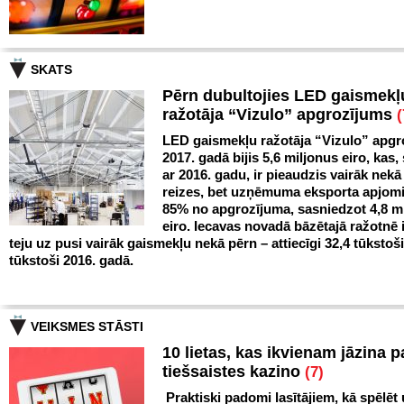
SKATS
Pērn dubultojies LED gaismekļ
ražotāja “Vizulo” apgrozījums
(
LED gaismekļu ražotāja “Vizulo” apgr
2017. gadā bijis 5,6 miljonus eiro, kas,
ar 2016. gadu, ir pieaudzis vairāk nekā
reizes, bet uzņēmuma eksporta apjomi
85% no apgrozījuma, sasniedzot 4,8 m
eiro. Iecavas novadā bāzētajā ražotnē 
teju uz pusi vairāk gaismekļu nekā pērn – attiecīgi 32,4 tūkstoš
tūkstoši 2016. gadā.
VEIKSMES STĀSTI
10 lietas, kas ikvienam jāzina p
tiešsaistes kazino
(7)
Praktiski padomi lasītājiem, kā spēlēt