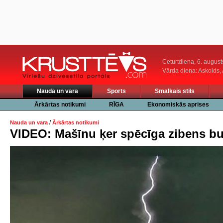
Ceturtdiena, 6. august
Vārda diena: Askolds,
Nauda un vara
Sports
Smalkais stils
Ārkārtas notikumi
RĪGA
Ekonomiskās aprises
/
Nauda un vara
Ārkārtas notikumi
VIDEO: Mašīnu ķer spēcīga zibens bu