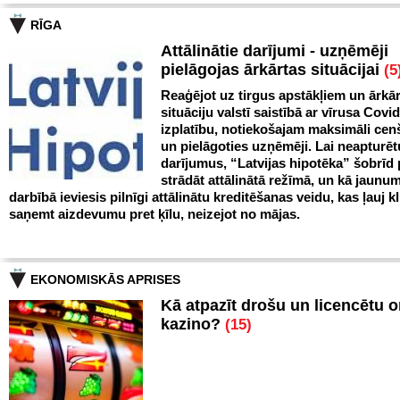
RĪGA
Attālinātie darījumi - uzņēmēji
pielāgojas ārkārtas situācijai
(5
Reaģējot uz tirgus apstākļiem un ārkā
situāciju valstī saistībā ar vīrusa Covi
izplatību, notiekošajam maksimāli cen
un pielāgoties uzņēmēji. Lai neapturēt
darījumus, “Latvijas hipotēka” šobrīd
strādāt attālinātā režīmā, un kā jaunu
darbībā ieviesis pilnīgi attālinātu kreditēšanas veidu, kas ļauj k
saņemt aizdevumu pret ķīlu, neizejot no mājas.
EKONOMISKĀS APRISES
Kā atpazīt drošu un licencētu o
kazino?
(15)