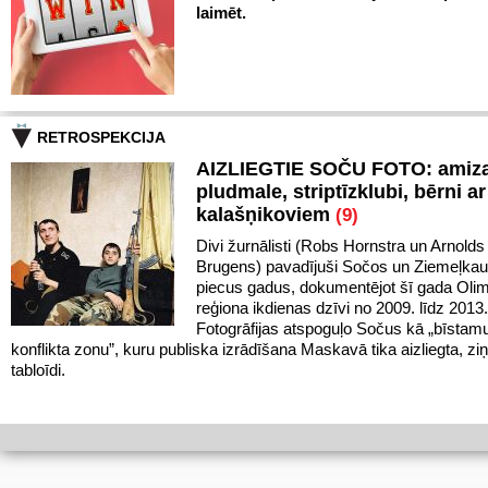
laimēt.
RETROSPEKCIJA
AIZLIEGTIE SOČU FOTO: amiz
pludmale, striptīzklubi, bērni ar
kalašņikoviem
(9)
Divi žurnālisti (Robs Hornstra un Arnolds
Brugens) pavadījuši Sočos un Ziemeļka
piecus gadus, dokumentējot šī gada Oli
reģiona ikdienas dzīvi no 2009. līdz 201
Fotogrāfijas atspoguļo Sočus kā „bīstam
konflikta zonu”, kuru publiska izrādīšana Maskavā tika aizliegta, ziņ
tabloīdi.