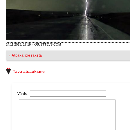
24.11.2013. 17:19 · KRUSTTEVS.COM
« Atpakaļ pie raksta
Tava atsauksme
Vārds: