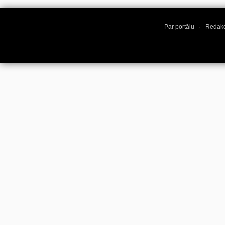
Par portālu
·
Redakc