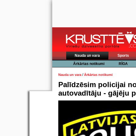
Nauda un vara
Sports
Ārkārtas notikumi
RĪGA
/
Nauda un vara
Ārkārtas notikumi
Palīdzēsim policijai no
autovadītāju - gājēju 