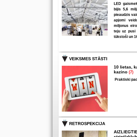
LED gaismekļ
bijis 5,6 mi
pieaudzis va
apjomi veid
miljonus eir
teju uz pusi
tūkstoši un 1
VEIKSMES STĀSTI
10 lietas, 
kazino
(7)
Praktiski pad
RETROSPEKCIJA
AIZLIEGTI
striptīzklu