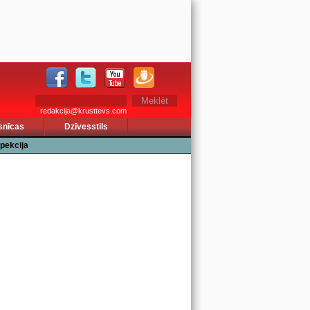
redakcija@krusttevs.com
snīcas
Dzīvesstils
pekcija