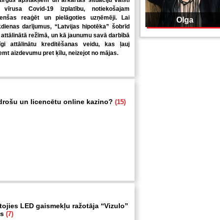
tirgus apstākļiem un ārkārtas situāciju valstī
 vīrusa Covid-19 izplatību, notiekošajam
enšas reaģēt un pielāgoties uzņēmēji. Lai
Olga
kdienas darījumus, “Latvijas hipotēka” šobrīd
 attālinātā režīmā, un kā jaunumu savā darbībā
nīgi attālinātu kreditēšanas veidu, kas ļauj
mt aizdevumu pret ķīlu, neizejot no mājas.
 drošu un licencētu online kazino?
(15)
tojies LED gaismekļu ražotāja “Vizulo”
ms
(7)