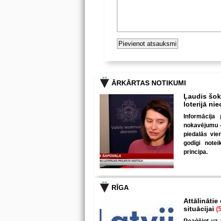
ĀRKĀRTAS NOTIKUMI
Ļaudis šokā
loterijā ni
Informācija 
nokavējumu - 
piedalās vie
godīgi note
principa.
RĪGA
Attālinātie
situācijai
(5