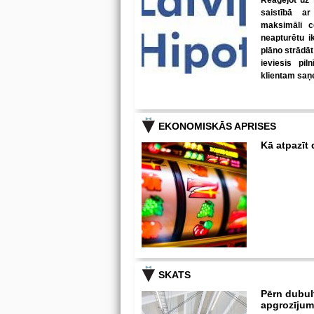
Reaģējot uz 
saistībā ar
maksimāli c
neapturētu i
plāno strādāt
ieviesis pil
klientam saņe
EKONOMISKĀS APRISES
Kā atpazīt
SKATS
Pērn dubul
apgrozīju