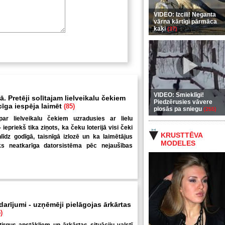
VIDEO: Izcili! Neganta
vārna kārtīgi pārmāca
kaķi
(37)
VIDEO: Smieklīgi!
. Pretēji solītajam lielveikalu čekiem
Piedzērusies vāvere
ecīga iespēja laimēt
(85)
plosās pa sniegu
(255)
par lielveikalu čekiem uzradusies ar lielu
iepriekš tika ziņots, ka čeku loterijā visi čeki
KRUSTTĒVA
nlīdz godīgā, taisnīgā izlozē un ka laimētājus
MODELES
iks neatkarīga datorsistēma pēc nejaušības
 darījumi - uzņēmēji pielāgojas ārkārtas
)