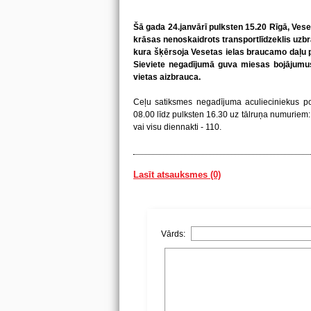
Šā gada 24.janvārī pulksten 15.20 Rīgā, Vese
krāsas nenoskaidrots transportlīdzeklis uzbra
kura šķērsoja Vesetas ielas braucamo daļu p
Sieviete negadījumā guva miesas bojājumu
vietas aizbrauca.
Ceļu satiksmes negadījuma aculieciniekus pol
08.00 līdz pulksten 16.30 uz tālruņa numuri
vai visu diennakti - 110.
Lasīt atsauksmes (0)
Vārds: