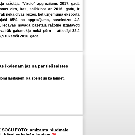
u ražotāja “Vizulo” apgrozījums 2017. gadā
ljonus eiro, kas, salīdzinot ar 2016. gadu, ir
irāk nekā divas reizes, bet uzņēmuma eksporta
ojuši 85% no apgrozījuma, sasniedzot 4,8
o. Iecavas novadā bāzētajā ražotnē izgatavoti
 vairāk gaismekļu nekā pērn – attiecīgi 32,4
6,5 tūkstoši 2016. gadā.
kas ikvienam jāzina par tiešsaistes
omi lasītājiem, kā spēlēt un kā laimēt.
E SOČU FOTO: amizanta pludmale,
bi, bērni ar kalašņikoviem
(9)