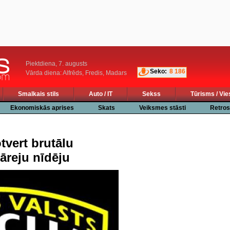
Piektdiena, 7. augusts
Seko:
8 186
Vārda diena: Alfrēds, Fredis, Madars
Smalkais stils
Auto / IT
Sekss
Tūrisms / Vie
Ekonomiskās aprises
Skats
Veiksmes stāsti
Retros
tvert brutālu
pāreju nīdēju