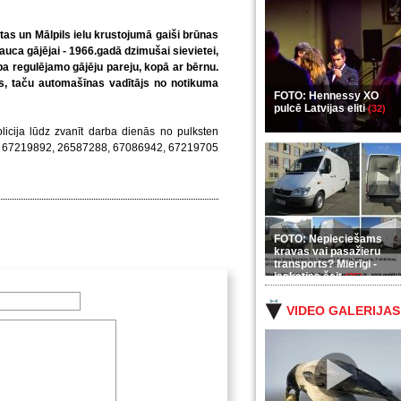
tas un Mālpils ielu krustojumā gaiši brūnas
uca gājējai - 1966.gadā dzimušai sievietei,
a regulējamo gājēju pareju, kopā ar bērnu.
s, taču automašīnas vadītājs no notikuma
FOTO: Hennessy XO
pulcē Latvijas eliti
(32)
icija lūdz zvanīt darba dienās no pulksten
em: 67219892, 26587288, 67086942, 67219705
FOTO: Nepieciešams
kravas vai pasažieru
transports? Mierīgi -
ieskaties šeit
(35)
VIDEO GALERIJAS