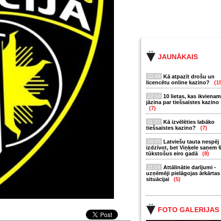
JAUNĀKAIS
22:48
Kā atpazīt drošu un
licencētu online kazino?
(1
22:10
10 lietas, kas ikvienam
jāzina par tiešsaistes kazino
(7)
11:22
Kā izvēlēties labāko
tiešsaistes kazino?
(7)
16:55
Latviešu tauta nespēj
izdzīvot, bet Viņķele saņem 
tūkstošus eiro gadā
(8)
11:14
Attālinātie darījumi -
uzņēmēji pielāgojas ārkārtas
situācijai
(5)
FOTO GALERIJAS