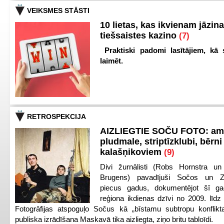
VEIKSMES STĀSTI
10 lietas, kas ikvienam jāzina
tiešsaistes kazino
(7)
Praktiski padomi lasītājiem, kā 
laimēt.
RETROSPEKCIJA
AIZLIEGTIE SOČU FOTO: am
pludmale, striptīzklubi, bērni
kalašņikoviem
(9)
Divi žurnālisti (Robs Hornstra u
Brugens) pavadījuši Sočos un Z
piecus gadus, dokumentējot šī ga
reģiona ikdienas dzīvi no 2009. līd
Fotogrāfijas atspoguļo Sočus kā „bīstamu subtropu konflikt
publiska izrādīšana Maskavā tika aizliegta, ziņo britu tabloīdi.