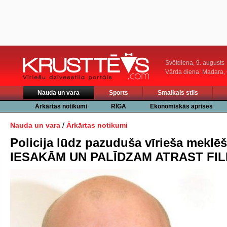
Svētdiena, 9. augusts
Vārda diena: Madara
Nauda un vara
Sports
Smalkais stils
Ārkārtas notikumi
RĪGA
Ekonomiskās aprises
/
Nauda un vara
Ārkārtas notikumi
Policija lūdz pazuduša vīrieša meklē
IESAKĀM UN PALĪDZAM ATRAST FIL