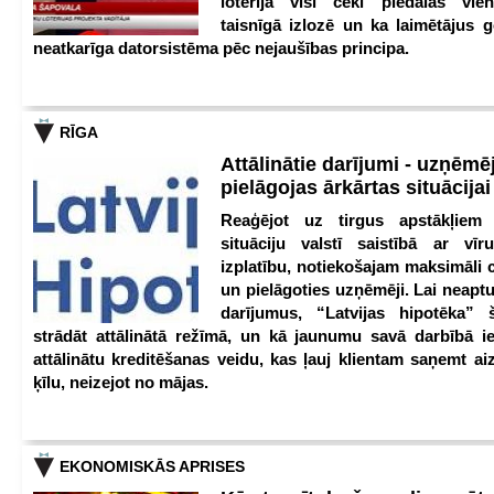
loterijā visi čeki piedalās vien
taisnīgā izlozē un ka laimētājus g
neatkarīga datorsistēma pēc nejaušības principa.
RĪGA
Attālinātie darījumi - uzņēmēj
pielāgojas ārkārtas situācija
Reaģējot uz tirgus apstākļiem
situāciju valstī saistībā ar vīr
izplatību, notiekošajam maksimāli 
un pielāgoties uzņēmēji. Lai neaptu
darījumus, “Latvijas hipotēka” 
strādāt attālinātā režīmā, un kā jaunumu savā darbībā iev
attālinātu kreditēšanas veidu, kas ļauj klientam saņemt a
ķīlu, neizejot no mājas.
EKONOMISKĀS APRISES