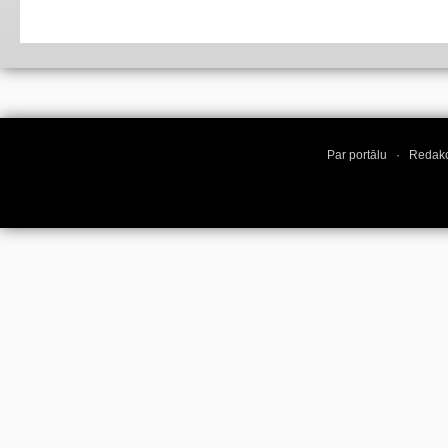
Par portālu
·
Redakc