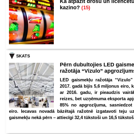
Kā atpazīt drošu un licencēt
kazino?
(15)
SKATS
Pērn dubultojies LED gaisme
ražotāja “Vizulo” apgrozīju
LED gaismekļu ražotāja “Vizulo”
2017. gadā bijis 5,6 miljonus eiro, k
ar 2016. gadu, ir pieaudzis vair
reizes, bet uzņēmuma eksporta apj
85% no apgrozījuma, sasniedzot 
eiro. Iecavas novadā bāzētajā ražotnē izgatavoti teju u
gaismekļu nekā pērn – attiecīgi 32,4 tūkstoši un 16,5 tūkstoš