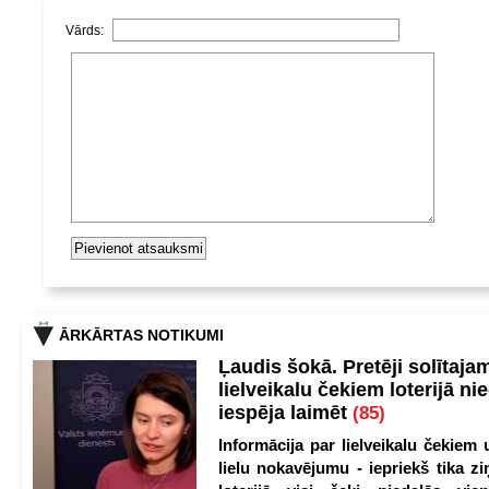
Vārds:
ĀRKĀRTAS NOTIKUMI
Ļaudis šokā. Pretēji solītaja
lielveikalu čekiem loterijā ni
iespēja laimēt
(85)
Informācija par lielveikalu čekiem 
lielu nokavējumu - iepriekš tika zi