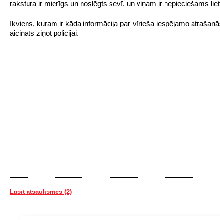
rakstura ir mierīgs un noslēgts sevī, un viņam ir nepieciešams lie
Ikviens, kuram ir kāda informācija par vīrieša iespējamo atrašanās
aicināts ziņot policijai.
Lasīt atsauksmes (2)