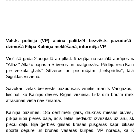
Valsts policija (VP) aicina palīdzēt bezvēsts pazudušā
dzimušā Filipa Kalniņa meklēšanā, informēja VP.
Viņš šā gada 2.augustā ap plkst. 9 izgāja no sociālā aprūpes na
''Allaži'' Allažu pagasta Stīveros un neatgriezās. Pēdējo reizi Kal
pie veikala „Lats” Stīveros un pie mājām „Lielsprīdīši”, tāl
Siguldas virzienā.
Savukārt vēlāk bezvēsts pazudušais vīrietis manīts Vangažos,
liecināt, ka Kalniņš devies Rīgas virzienā. Līdz šim brīdim mekl
atrašanās vieta nav zināma.
Kalniņa pazīmes: 185 centimetri garš, druknas miesas būves, 
plikpaurība pieres daļā, acis lielas nedaudz izvirzītas uz āru, st
plecu daļā. Bija ģērbies gaišas krāsas pusgarās kapri biksēs
sporta cepurē un brūnās vasaras kurpēs. VP norāda, ka K