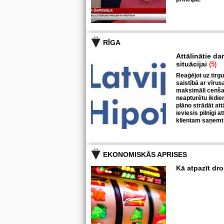
RĪGA
Attālinātie da
situācijai
(5)
Reaģējot uz tirgu
saistībā ar vīrus
maksimāli cenšas
neapturētu ikdie
plāno strādāt at
ieviesis pilnīgi a
klientam saņemt 
EKONOMISKĀS APRISES
Kā atpazīt dr