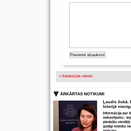
« Atpakaļ pie raksta
ĀRKĀRTAS NOTIKUMI
Ļaudis šokā. P
loterijā niecī
Informācija par l
nokavējumu - iepr
piedalās vienlīdz
godīgi noteiks n
principa.