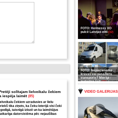
FOTO: Hennessy XO
pulcē Latvijas eliti
(32)
FOTO: Nepieciešams
kravas vai pasažieru
transports? Mierīgi -
ieskaties šeit
(35)
VIDEO GALERIJAS
retēji solītajam lielveikalu čekiem
ga iespēja laimēt
(85)
ielveikalu čekiem uzradusies ar lielu
iekš tika ziņots, ka čeku loterijā visi čeki
 godīgā, taisnīgā izlozē un ka laimētājus
eatkarīga datorsistēma pēc nejaušības