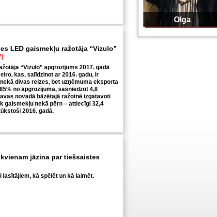
Olga
ies LED gaismekļu ražotāja “Vizulo”
7)
žotāja “Vizulo” apgrozījums 2017. gadā
 eiro, kas, salīdzinot ar 2016. gadu, ir
 nekā divas reizes, bet uzņēmuma eksporta
 85% no apgrozījuma, sasniedzot 4,8
ecavas novadā bāzētajā ražotnē izgatavoti
āk gaismekļu nekā pērn – attiecīgi 32,4
tūkstoši 2016. gadā.
 ikvienam jāzina par tiešsaistes
lasītājiem, kā spēlēt un kā laimēt.