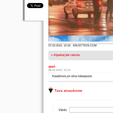
07.03.2015. 15:34 · KRUSTTEVS.COM
« Atpakaļ pie raksta
anri
08.03.2015. 15:13
Kaadirovs,un vina rokaspuisi.
Tava atsauksme
Vārds: