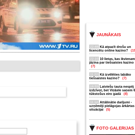
JAUNĀKAIS
22:48
Kā atpazīt drošu un
licencētu online kazino?
(1
22:10
10 lietas, kas ikvienam
jāzina par tiešsaistes kazino
(7)
11:22
Kā izvēlēties labāko
tiešsaistes kazino?
(7)
16:55
Latviešu tauta nespēj
izdzīvot, bet Viņķele saņem 
tūkstošus eiro gadā
(8)
11:14
Attālinātie darījumi -
uzņēmēji pielāgojas ārkārtas
situācijai
(5)
FOTO GALERIJAS