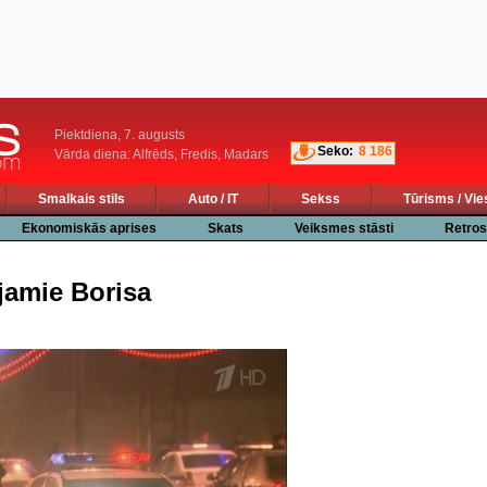
Piektdiena, 7. augusts
Seko:
8 186
Vārda diena: Alfrēds, Fredis, Madars
Smalkais stils
Auto / IT
Sekss
Tūrisms / Vie
Ekonomiskās aprises
Skats
Veiksmes stāsti
Retros
jamie Borisa