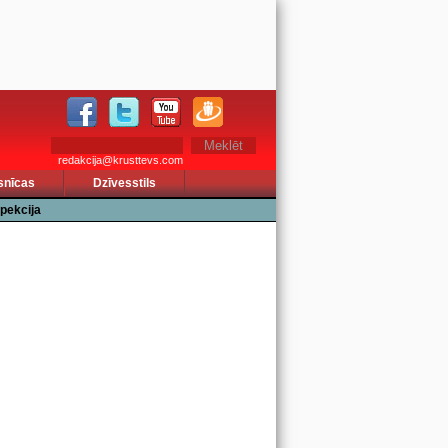
redakcija@krusttevs.com
snīcas
Dzīvesstils
pekcija