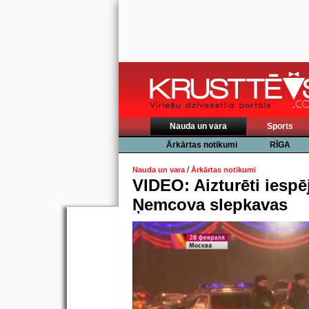
Nauda un vara
Sports
Ārkārtas notikumi
RĪGA
/
Nauda un vara
Ārkārtas notikumi
VIDEO: Aizturēti iespē
Ņemcova slepkavas