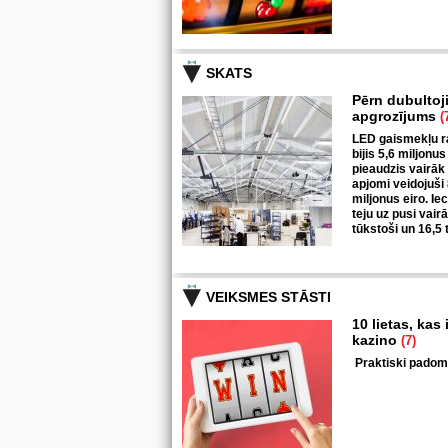
SKATS
Pērn dubultoj
apgrozījums
(
LED gaismekļu ra
bijis 5,6 miljonus
pieaudzis vairāk
apjomi veidojuši
miljonus eiro. I
teju uz pusi vair
tūkstoši un 16,5 
VEIKSMES STĀSTI
10 lietas, kas
kazino
(7)
Praktiski padomi 