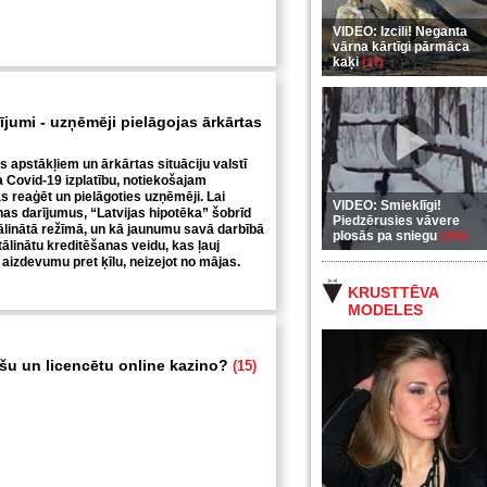
VIDEO: Izcili! Neganta
vārna kārtīgi pārmāca
kaķi
(37)
rījumi - uzņēmēji pielāgojas ārkārtas
s apstākļiem un ārkārtas situāciju valstī
a Covid-19 izplatību, notiekošajam
 reaģēt un pielāgoties uzņēmēji. Lai
VIDEO: Smieklīgi!
nas darījumus, “Latvijas hipotēka” šobrīd
Piedzērusies vāvere
tālinātā režīmā, un kā jaunumu savā darbībā
plosās pa sniegu
(255)
ttālinātu kreditēšanas veidu, kas ļauj
aizdevumu pret ķīlu, neizejot no mājas.
KRUSTTĒVA
MODELES
ošu un licencētu online kazino?
(15)