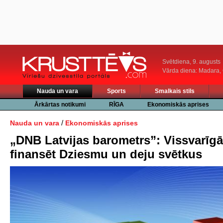
Svētdiena, 9. augusts
Vārda diena: Madara
Nauda un vara
Sports
Smalkais stils
Ārkārtas notikumi
RĪGA
Ekonomiskās aprises
/
Nauda un vara
Ekonomiskās aprises
„DNB Latvijas barometrs”: Vissvarīgā
finansēt Dziesmu un deju svētkus