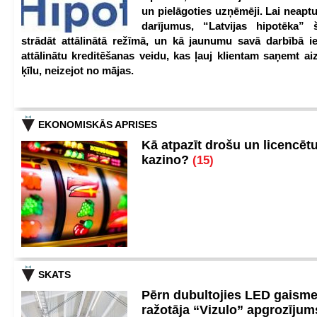
un pielāgoties uzņēmēji. Lai neaptu
darījumus, “Latvijas hipotēka” 
strādāt attālinātā režīmā, un kā jaunumu savā darbībā iev
attālinātu kreditēšanas veidu, kas ļauj klientam saņemt a
ķīlu, neizejot no mājas.
EKONOMISKĀS APRISES
Kā atpazīt drošu un licencēt
kazino?
(15)
SKATS
Pērn dubultojies LED gaisme
ražotāja “Vizulo” apgrozīju