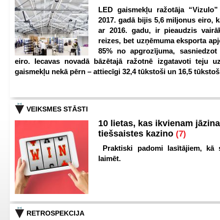
LED gaismekļu ražotāja “Vizulo”
2017. gadā bijis 5,6 miljonus eiro, k
ar 2016. gadu, ir pieaudzis vair
reizes, bet uzņēmuma eksporta apj
85% no apgrozījuma, sasniedzot 
eiro. Iecavas novadā bāzētajā ražotnē izgatavoti teju u
gaismekļu nekā pērn – attiecīgi 32,4 tūkstoši un 16,5 tūkstoš
VEIKSMES STĀSTI
10 lietas, kas ikvienam jāzina
tiešsaistes kazino
(7)
Praktiski padomi lasītājiem, kā 
laimēt.
RETROSPEKCIJA