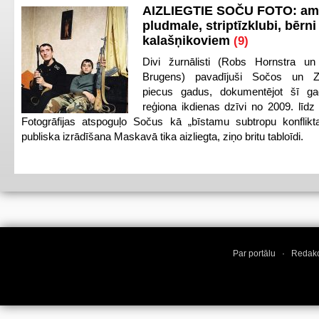
AIZLIEGTIE SOČU FOTO: am
pludmale, striptīzklubi, bērni
kalašņikoviem
(9)
Divi žurnālisti (Robs Hornstra u
Brugens) pavadījuši Sočos un Z
piecus gadus, dokumentējot šī ga
reģiona ikdienas dzīvi no 2009. līd
Fotogrāfijas atspoguļo Sočus kā „bīstamu subtropu konflikt
publiska izrādīšana Maskavā tika aizliegta, ziņo britu tabloīdi.
Par portālu
·
Redakc