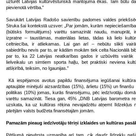
uzturēt Latvijas kultūrvēsturiskā mantojuma ēkas. Tam būtu da
pievienotā vērtība.”
Savukārt Latvijas Radošo savienību padomes valdes priekšsēd
Struka šai kontekstā uzsver: „Par jomām, kurām nepieciešamīb
(būtisks formulējums) varētu samazināt naudu, manuprāt, i
izpratne – taustāmas, materiālas lietas, tādas kā lielo kultū
celtniecība, ir atliekamas. Lai gan arī – nebūtu slikti vair
sabiedrību nevis par to, ar kādām mokām tiek celta Nacionālā bibl
par to, ka 22 Latvijas neatkarības gados ir uzbūvēts vairāk
lielveikalu un simtiem sporta haļļu, bet praktiski neviena kult
atšķirībā, teiksim, no Igaunijas.”
Kā iespējamos avotus papildu finansējuma iegūšanai kultūrai
aptaujātie minējuši aizsardzības (15%), ārlietu (15%) un finanšu
politikas (10%) jomas, kurās finansējumu, pēc iedzīvotāju domām
varētu samazināt. Tiesa gan, 45% „DNB Latvijas barometra re
uzskata, ka uz kultūras rēķina nevajadzētu atņemt līdzekļus 
pārējām valsts budžeta finansētajām jomām.
Pamazām pieaug iedzīvotāju tēriņi izklaides un kultūras pa
Pētījumā pievērsta uzmanība arī tam, cik daudz līdzekļu paši 