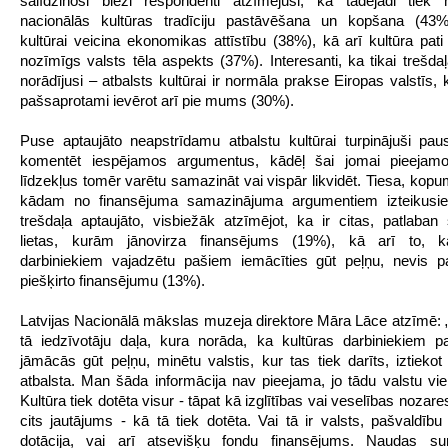
salīdzinoši bieži respondenti atzīmējuši, ka tādējādi tiek 
nacionālās kultūras tradīciju pastāvēšana un kopšana (43%)
kultūrai veicina ekonomikas attīstību (38%), kā arī kultūra pati 
nozīmīgs valsts tēla aspekts (37%). Interesanti, ka tikai trešdaļ
norādījusi – atbalsts kultūrai ir normāla prakse Eiropas valstīs, k
pašsaprotami ievērot arī pie mums (30%).
Puse aptaujāto neapstrīdamu atbalstu kultūrai turpinājuši paust
komentēt iespējamos argumentus, kādēļ šai jomai pieejam
līdzekļus tomēr varētu samazināt vai vispār likvidēt. Tiesa, kopu
kādam no finansējuma samazinājuma argumentiem izteikusie
trešdaļa aptaujāto, visbiežāk atzīmējot, ka ir citas, patlaban
lietas, kurām jānovirza finansējums (19%), kā arī to, k
darbiniekiem vajadzētu pašiem iemācīties gūt peļņu, nevis p
piešķirto finansējumu (13%).
Latvijas Nacionālā mākslas muzeja direktore Māra Lāce atzīmē:
tā iedzīvotāju daļa, kura norāda, ka kultūras darbiniekiem 
jāmācās gūt peļņu, minētu valstis, kur tas tiek darīts, iztiekot
atbalsta. Man šāda informācija nav pieejama, jo tādu valstu vie
Kultūra tiek dotēta visur - tāpat kā izglītības vai veselības nozar
cits jautājums - kā tā tiek dotēta. Vai tā ir valsts, pašvaldību 
dotācija, vai arī atsevišķu fondu finansējums. Naudas 