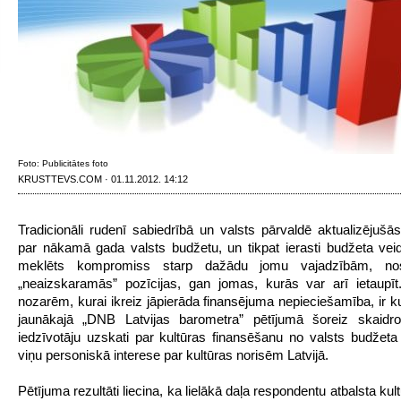
Foto: Publicitātes foto
KRUSTTEVS.COM · 01.11.2012. 14:12
Tradicionāli rudenī sabiedrībā un valsts pārvaldē aktualizējušās
par nākamā gada valsts budžetu, un tikpat ierasti budžeta vei
meklēts kompromiss starp dažādu jomu vajadzībām, no
„neaizskaramās” pozīcijas, gan jomas, kurās var arī ietaupī
nozarēm, kurai ikreiz jāpierāda finansējuma nepieciešamība, ir ku
jaunākajā „DNB Latvijas barometra” pētījumā šoreiz skaidrot
iedzīvotāju uzskati par kultūras finansēšanu no valsts budžeta
viņu personiskā interese par kultūras norisēm Latvijā.
Pētījuma rezultāti liecina, ka lielākā daļa respondentu atbalsta ku