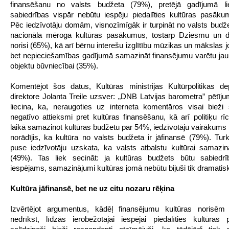
finansēšanu no valsts budžeta (79%), pretējā gadījumā liel
sabiedrības vispār nebūtu iespēju piedalīties kultūras pasāk
Pēc iedzīvotāju domām, visnozīmīgāk ir turpināt no valsts budže
nacionāla mēroga kultūras pasākumus, tostarp Dziesmu un d
norisi (65%), kā arī bērnu interešu izglītību mūzikas un mākslas 
bet nepieciešamības gadījumā samazināt finansējumu varētu jau
objektu būvniecībai (35%).
Komentējot šos datus, Kultūras ministrijas Kultūrpolitikas d
direktore Jolanta Treile uzsver: „DNB Latvijas barometra” pētījum
liecina, ka, neraugoties uz interneta komentāros visai biež
negatīvo attieksmi pret kultūras finansēšanu, kā arī politiķu rīc
laikā samazinot kultūras budžetu par 54%, iedzīvotāju vairākums p
norādījis, ka kultūra no valsts budžeta ir jāfinansē (79%). Turk
puse iedzīvotāju uzskata, ka valsts atbalstu kultūrai samazin
(49%). Tas liek secināt: ja kultūras budžets būtu sabiedrī
iespējams, samazinājumi kultūras jomā nebūtu bijuši tik dramatisk
Kultūra jāfinansē, bet ne uz citu nozaru rēķina
Izvērtējot argumentus, kādēļ finansējumu kultūras norisēm
nedrīkst, līdzās ierobežotajai iespējai piedalīties kultūra