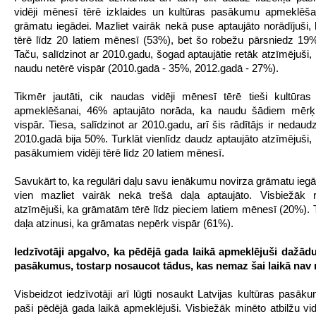
vidēji mēnesī tērē izklaides un kultūras pasākumu apmeklēša
grāmatu iegādei. Mazliet vairāk nekā puse aptaujāto norādījuši, k
tērē līdz 20 latiem mēnesī (53%), bet šo robežu pārsniedz 19%
Taču, salīdzinot ar 2010.gadu, šogad aptaujātie retāk atzīmējuši, 
naudu netērē vispār (2010.gadā - 35%, 2012.gadā - 27%).
Tikmēr jautāti, cik naudas vidēji mēnesī tērē tieši kultūra
apmeklēšanai, 46% aptaujāto norāda, ka naudu šādiem mērķ
vispār. Tiesa, salīdzinot ar 2010.gadu, arī šis rādītājs ir nedau
2010.gadā bija 50%. Turklāt vienlīdz daudz aptaujāto atzīmējuši, 
pasākumiem vidēji tērē līdz 20 latiem mēnesī.
Savukārt to, ka regulāri daļu savu ienākumu novirza grāmatu iegā
vien mazliet vairāk nekā trešā daļa aptaujāto. Visbiežāk r
atzīmējuši, ka grāmatām tērē līdz pieciem latiem mēnesī (20%). T
daļa atzinusi, ka grāmatas nepērk vispār (61%).
Iedzīvotāji apgalvo, ka pēdējā gada laikā apmeklējuši dažād
pasākumus, tostarp nosaucot tādus, kas nemaz šai laikā nav 
Visbeidzot iedzīvotāji arī lūgti nosaukt Latvijas kultūras pasāk
paši pēdējā gada laikā apmeklējuši. Visbiežāk minēto atbilžu vid