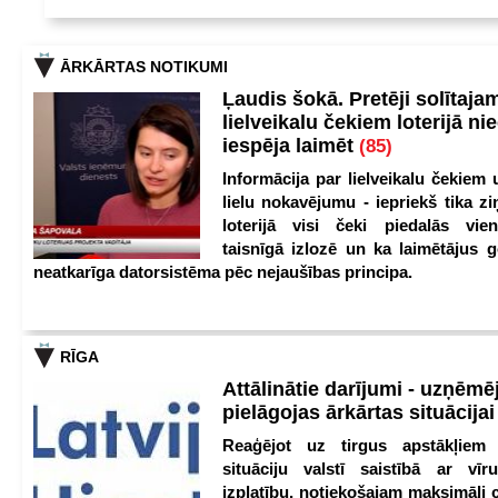
ĀRKĀRTAS NOTIKUMI
Ļaudis šokā. Pretēji solītaja
lielveikalu čekiem loterijā ni
iespēja laimēt
(85)
Informācija par lielveikalu čekiem 
lielu nokavējumu - iepriekš tika zi
loterijā visi čeki piedalās vien
taisnīgā izlozē un ka laimētājus g
neatkarīga datorsistēma pēc nejaušības principa.
RĪGA
Attālinātie darījumi - uzņēmēj
pielāgojas ārkārtas situācija
Reaģējot uz tirgus apstākļiem
situāciju valstī saistībā ar vīr
izplatību, notiekošajam maksimāli 