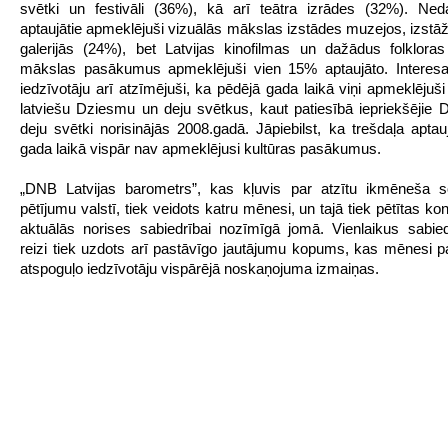
svētki un festivāli (36%), kā arī teātra izrādes (32%). Ned
aptaujātie apmeklējuši vizuālās mākslas izstādes muzejos, izstāž
galerijās (24%), bet Latvijas kinofilmas un dažādus folklora
mākslas pasākumus apmeklējuši vien 15% aptaujāto. Interesa
iedzīvotāju arī atzīmējuši, ka pēdējā gada laikā viņi apmeklējuši
latviešu Dziesmu un deju svētkus, kaut patiesībā iepriekšējie
deju svētki norisinājās 2008.gadā. Jāpiebilst, ka trešdaļa aptau
gada laikā vispār nav apmeklējusi kultūras pasākumus.
„DNB Latvijas barometrs”, kas kļuvis par atzītu ikmēneša so
pētījumu valstī, tiek veidots katru mēnesi, un tajā tiek pētītas ko
aktuālās norises sabiedrībai nozīmīgā jomā. Vienlaikus sabied
reizi tiek uzdots arī pastāvīgo jautājumu kopums, kas mēnesi
atspoguļo iedzīvotāju vispārējā noskaņojuma izmaiņas.