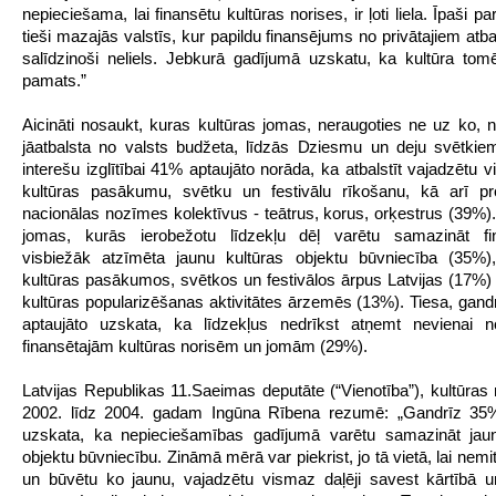
nepieciešama, lai finansētu kultūras norises, ir ļoti liela. Īpaši p
tieši mazajās valstīs, kur papildu finansējums no privātajiem atbal
salīdzinoši neliels. Jebkurā gadījumā uzskatu, ka kultūra tomē
pamats.”
Aicināti nosaukt, kuras kultūras jomas, neraugoties ne uz ko, no
jāatbalsta no valsts budžeta, līdzās Dziesmu un deju svētki
interešu izglītībai 41% aptaujāto norāda, ka atbalstīt vajadzētu 
kultūras pasākumu, svētku un festivālu rīkošanu, kā arī pro
nacionālas nozīmes kolektīvus - teātrus, korus, orķestrus (39%).
jomas, kurās ierobežotu līdzekļu dēļ varētu samazināt fi
visbiežāk atzīmēta jaunu kultūras objektu būvniecība (35%),
kultūras pasākumos, svētkos un festivālos ārpus Latvijas (17%) 
kultūras popularizēšanas aktivitātes ārzemēs (13%). Tiesa, gandr
aptaujāto uzskata, ka līdzekļus nedrīkst atņemt nevienai n
finansētajām kultūras norisēm un jomām (29%).
Latvijas Republikas 11.Saeimas deputāte (“Vienotība”), kultūras 
2002. līdz 2004. gadam Ingūna Rībena rezumē: „Gandrīz 35%
uzskata, ka nepieciešamības gadījumā varētu samazināt jaun
objektu būvniecību. Zināmā mērā var piekrist, jo tā vietā, lai nemit
un būvētu ko jaunu, vajadzētu vismaz daļēji savest kārtībā u