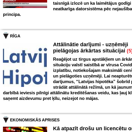
taisnīgā izlozē un ka laimētājus godīgi
neatkarīga datorsistēma pēc nejaušīb
principa.
RĪGA
Attālinātie darījumi - uzņēmēji
pielāgojas ārkārtas situācijai
(5
Reaģējot uz tirgus apstākļiem un ārkā
situāciju valstī saistībā ar vīrusa Covi
izplatību, notiekošajam maksimāli cen
un pielāgoties uzņēmēji. Lai neapturēt
darījumus, “Latvijas hipotēka” šobrīd
strādāt attālinātā režīmā, un kā jaunu
darbībā ieviesis pilnīgi attālinātu kreditēšanas veidu, kas ļauj k
saņemt aizdevumu pret ķīlu, neizejot no mājas.
EKONOMISKĀS APRISES
Kā atpazīt drošu un licencētu o