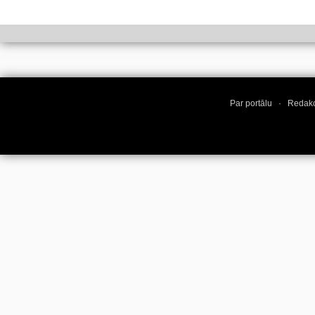
Par portālu
·
Redakc