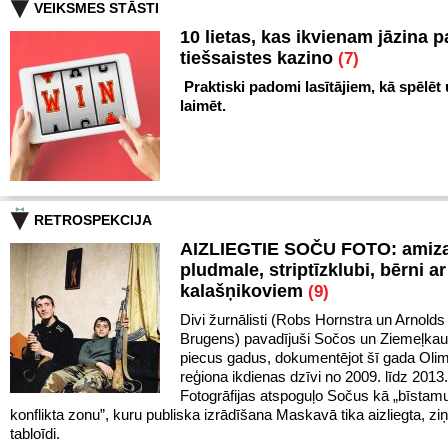
VEIKSMES STĀSTI
10 lietas, kas ikvienam jāzina p
tiešsaistes kazino
(7)
Praktiski padomi lasītājiem, kā spēlēt
laimēt.
RETROSPEKCIJA
AIZLIEGTIE SOČU FOTO: amiz
pludmale, striptīzklubi, bērni ar
kalašņikoviem
(9)
Divi žurnālisti (Robs Hornstra un Arnolds
Brugens) pavadījuši Sočos un Ziemeļka
piecus gadus, dokumentējot šī gada Oli
reģiona ikdienas dzīvi no 2009. līdz 201
Fotogrāfijas atspoguļo Sočus kā „bīstam
konflikta zonu”, kuru publiska izrādīšana Maskavā tika aizliegta, ziņ
tabloīdi.