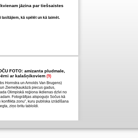
 ikvienam jāzina par tiešsaistes
lasītājiem, kā spēlēt un kā laimēt.
OČU FOTO: amizanta pludmale,
 bērni ar kalašņikoviem
(9)
Robs Hornstra un Arnolds Van Brugens)
 un Ziemeļkaukāzā piecus gadus,
ada Olimpiskā reģiona ikdienas dzīvi no
gadam. Fotogrāfijas atspoguļo Sočus kā
 konflikta zonu”, kuru publiska izrādīšana
gta, ziņo britu tabloīdi.