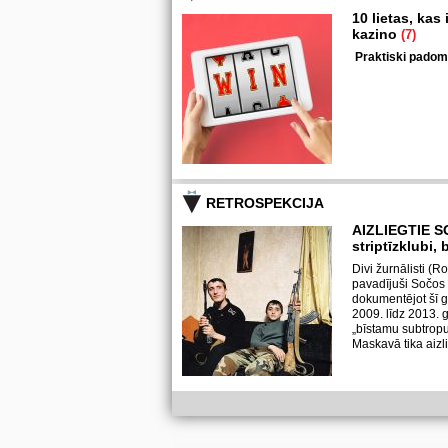
10 lietas, kas
kazino
(7)
Praktiski padomi 
RETROSPEKCIJA
AIZLIEGTIE S
striptīzklubi,
Divi žurnālisti (
pavadījuši Sočos
dokumentējot šī g
2009. līdz 2013. 
„bīstamu subtropu
Maskavā tika aizlie