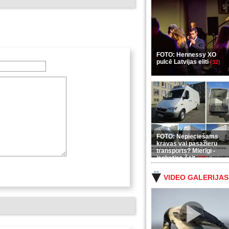
FOTO: Hennessy XO
pulcē Latvijas eliti
(32)
FOTO: Nepieciešams
kravas vai pasažieru
transports? Mierīgi -
ieskaties šeit
(35)
VIDEO GALERIJAS