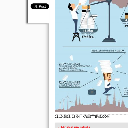
21.10.2015. 18:04 · KRUSTTEVS.COM
« Atpakaļ pie raksta