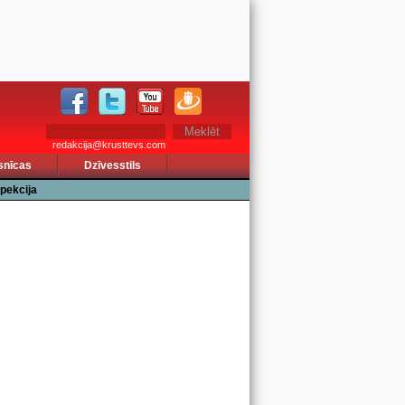
redakcija@krusttevs.com
snīcas
Dzīvesstils
pekcija