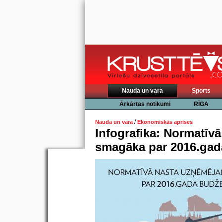
Nauda un vara
Sports
Ārkārtas notikumi
RĪGA
/
Nauda un vara
Ekonomiskās aprises
Infografika: Normatīv
smagāka par 2016.gad