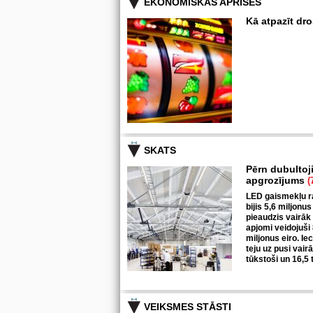
EKONOMISKĀS APRISES
Kā atpazīt dr
SKATS
Pērn dubultoj
apgrozījums
(
LED gaismekļu ra
bijis 5,6 miljonus
pieaudzis vairāk
apjomi veidojuši
miljonus eiro. I
teju uz pusi vair
tūkstoši un 16,5 
VEIKSMES STĀSTI