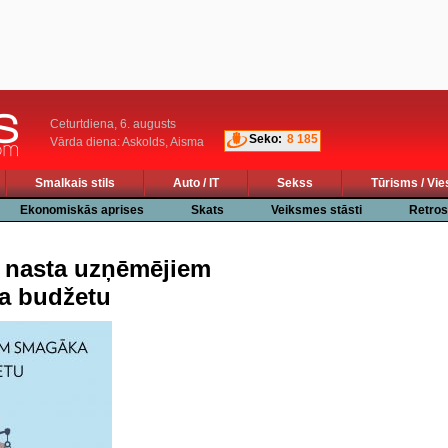
Ceturtdiena, 6. augusts
Seko:
8 185
Vārda diena: Askolds, Aisma
Smalkais stils
Auto / IT
Sekss
Tūrisms / Vie
Ekonomiskās aprises
Skats
Veiksmes stāsti
Retros
ā nasta uzņēmējiem
a budžetu