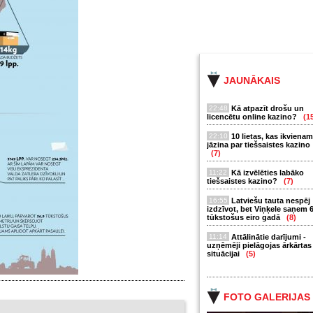
JAUNĀKAIS
22:48
Kā atpazīt drošu un
licencētu online kazino?
(1
22:10
10 lietas, kas ikvienam
jāzina par tiešsaistes kazino
(7)
11:22
Kā izvēlēties labāko
tiešsaistes kazino?
(7)
16:55
Latviešu tauta nespēj
izdzīvot, bet Viņķele saņem 
tūkstošus eiro gadā
(8)
11:14
Attālinātie darījumi -
uzņēmēji pielāgojas ārkārtas
situācijai
(5)
FOTO GALERIJAS