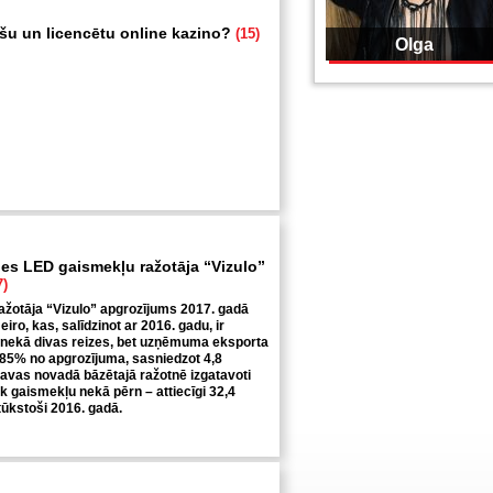
ošu un licencētu online kazino?
(15)
Olga
ies LED gaismekļu ražotāja “Vizulo”
7)
žotāja “Vizulo” apgrozījums 2017. gadā
 eiro, kas, salīdzinot ar 2016. gadu, ir
 nekā divas reizes, bet uzņēmuma eksporta
 85% no apgrozījuma, sasniedzot 4,8
ecavas novadā bāzētajā ražotnē izgatavoti
āk gaismekļu nekā pērn – attiecīgi 32,4
tūkstoši 2016. gadā.