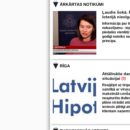
ĀRKĀRTAS NOTIKUMI
Ļaudis šokā. P
loterijā niecī
Informācija par l
nokavējumu - iepr
piedalās vienlīdz
godīgi noteiks n
principa.
RĪGA
Attālinātie da
situācijai
(5)
Reaģējot uz tirgu
saistībā ar vīrus
maksimāli cenšas
neapturētu ikdie
plāno strādāt at
ieviesis pilnīgi a
klientam saņemt 