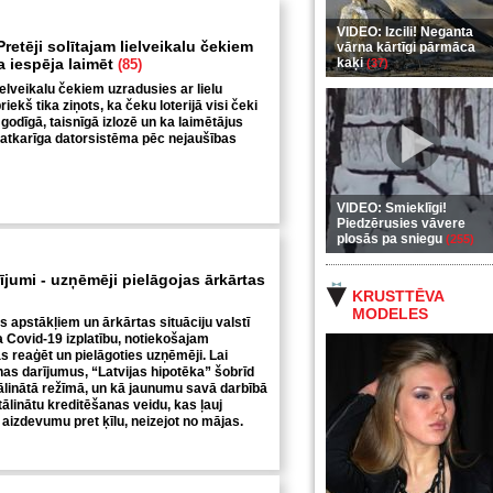
VIDEO: Izcili! Neganta
retēji solītajam lielveikalu čekiem
vārna kārtīgi pārmāca
ga iespēja laimēt
kaķi
(85)
(37)
ielveikalu čekiem uzradusies ar lielu
iekš tika ziņots, ka čeku loterijā visi čeki
 godīgā, taisnīgā izlozē un ka laimētājus
eatkarīga datorsistēma pēc nejaušības
VIDEO: Smieklīgi!
Piedzērusies vāvere
plosās pa sniegu
(255)
rījumi - uzņēmēji pielāgojas ārkārtas
KRUSTTĒVA
MODELES
s apstākļiem un ārkārtas situāciju valstī
a Covid-19 izplatību, notiekošajam
 reaģēt un pielāgoties uzņēmēji. Lai
nas darījumus, “Latvijas hipotēka” šobrīd
tālinātā režīmā, un kā jaunumu savā darbībā
ttālinātu kreditēšanas veidu, kas ļauj
aizdevumu pret ķīlu, neizejot no mājas.