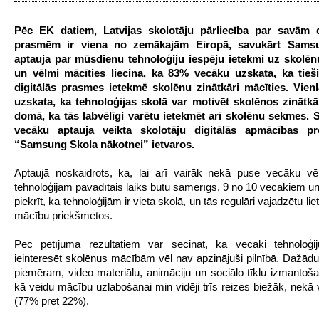
Pēc EK datiem, Latvijas skolotāju pārliecība par savām d
prasmēm ir viena no zemākajām Eiropā, savukārt Samsu
aptauja par mūsdienu tehnoloģiju iespēju ietekmi uz skolēnu
un vēlmi mācīties liecina, ka 83% vecāku uzskata, ka tieši
digitālās prasmes ietekmē skolēnu zinātkāri mācīties. Vien
uzskata, ka tehnoloģijas skolā var motivēt skolēnos zinātkā
domā, ka tās labvēlīgi varētu ietekmēt arī skolēnu sekmes. 
vecāku aptauja veikta skolotāju digitālās apmācības p
“Samsung Skola nākotnei” ietvaros.
Aptaujā noskaidrots, ka, lai arī vairāk nekā puse vecāku vēl
tehnoloģijām pavadītais laiks būtu samērīgs, 9 no 10 vecākiem u
piekrīt, ka tehnoloģijām ir vieta skolā, un tās regulāri vajadzētu li
mācību priekšmetos.
Pēc pētījuma rezultātiem var secināt, ka vecāki tehnoloģij
ieinteresēt skolēnus mācībām vēl nav apzinājuši pilnībā. Dažādu 
piemēram, video materiālu, animāciju un sociālo tīklu izmantoša
kā veidu mācību uzlabošanai min vidēji trīs reizes biežāk, nekā 
(77% pret 22%).