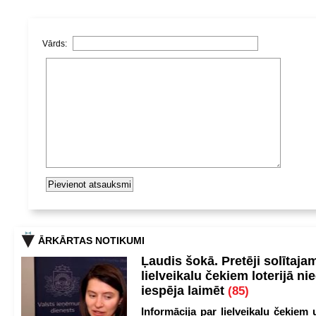
Vārds:
ĀRKĀRTAS NOTIKUMI
Ļaudis šokā. Pretēji solītaja
lielveikalu čekiem loterijā ni
iespēja laimēt
(85)
Informācija par lielveikalu čekiem 