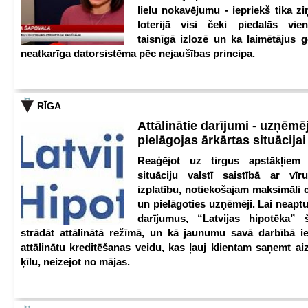
lielu nokavējumu - iepriekš tika zi
loterijā visi čeki piedalās vien
taisnīgā izlozē un ka laimētājus g
neatkarīga datorsistēma pēc nejaušības principa.
RĪGA
Attālinātie darījumi - uzņēmēj
pielāgojas ārkārtas situācija
Reaģējot uz tirgus apstākļiem
situāciju valstī saistībā ar vīr
izplatību, notiekošajam maksimāli 
un pielāgoties uzņēmēji. Lai neaptu
darījumus, “Latvijas hipotēka” 
strādāt attālinātā režīmā, un kā jaunumu savā darbībā iev
attālinātu kreditēšanas veidu, kas ļauj klientam saņemt a
ķīlu, neizejot no mājas.