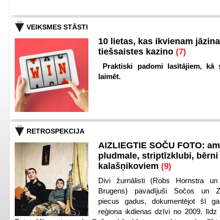
VEIKSMES STĀSTI
10 lietas, kas ikvienam jāzina
tiešsaistes kazino
(7)
Praktiski padomi lasītājiem, kā 
laimēt.
RETROSPEKCIJA
AIZLIEGTIE SOČU FOTO: am
pludmale, striptīzklubi, bērni
kalašņikoviem
(9)
Divi žurnālisti (Robs Hornstra u
Brugens) pavadījuši Sočos un Z
piecus gadus, dokumentējot šī ga
reģiona ikdienas dzīvi no 2009. līd