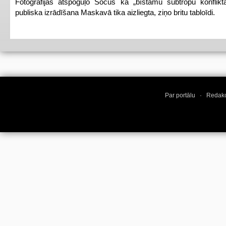
Fotogrāfijas atspoguļo Sočus kā „bīstamu subtropu konflikt
publiska izrādīšana Maskavā tika aizliegta, ziņo britu tabloīdi.
Par portālu
·
Redakc