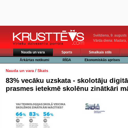
Svētdiena, 9. augusts
Vārda diena: Madara
Nauda un vara
Sports
Smalkais stils
Ārkārtas notikumi
RĪGA
Ekonomiskās aprises
/
Nauda un vara
Skats
83% vecāku uzskata - skolotāju digitā
prasmes ietekmē skolēnu zinātkāri mā