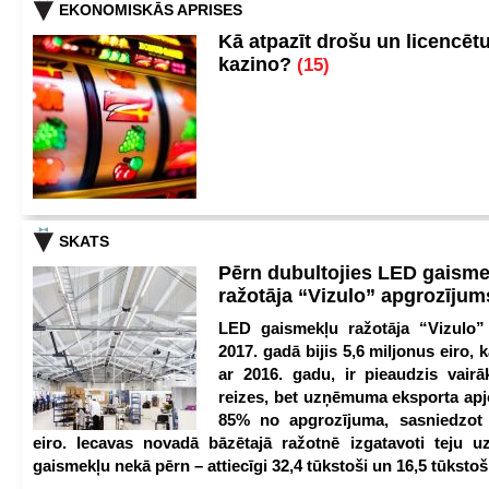
EKONOMISKĀS APRISES
Kā atpazīt drošu un licencēt
kazino?
(15)
SKATS
Pērn dubultojies LED gaisme
ražotāja “Vizulo” apgrozīju
LED gaismekļu ražotāja “Vizulo”
2017. gadā bijis 5,6 miljonus eiro, k
ar 2016. gadu, ir pieaudzis vair
reizes, bet uzņēmuma eksporta apj
85% no apgrozījuma, sasniedzot 
eiro. Iecavas novadā bāzētajā ražotnē izgatavoti teju u
gaismekļu nekā pērn – attiecīgi 32,4 tūkstoši un 16,5 tūkstoš