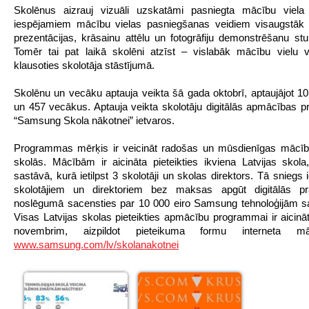
Skolēnus aizrauj vizuāli uzskatāmi pasniegta mācību vie
iespējamiem mācību vielas pasniegšanas veidiem visaugstāk n
prezentācijas, krāsainu attēlu un fotogrāfiju demonstrēšanu stu
Tomēr tai pat laikā skolēni atzīst – vislabāk mācību vielu v
klausoties skolotāja stāstījumā.
Skolēnu un vecāku aptauja veikta šā gada oktobrī, aptaujājot 1
un 457 vecākus. Aptauja veikta skolotāju digitālās apmācības
“Samsung Skola nākotnei” ietvaros.
Programmas mērķis ir
veicināt radošas un mūsdienīgas mācīb
skolās. Mācībām ir aicināta pieteikties ikviena Latvijas skola
sastāvā, kurā ietilpst 3 skolotāji un skolas direktors. Tā sniegs
skolotājiem un direktoriem bez maksas apgūt digitālās 
noslēgumā sacensties par 10 000 eiro Samsung tehnoloģijām sa
Visas Latvijas skolas pieteikties apmācību programmai ir aicināt
novembrim, aizpildot pieteikuma formu interneta m
www.samsung.com/lv/skolanakotnei