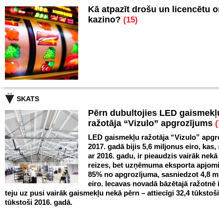
Kā atpazīt drošu un licencētu o
kazino?
(15)
SKATS
Pērn dubultojies LED gaismekļ
ražotāja “Vizulo” apgrozījums
(
LED gaismekļu ražotāja “Vizulo” apgr
2017. gadā bijis 5,6 miljonus eiro, kas,
ar 2016. gadu, ir pieaudzis vairāk nekā
reizes, bet uzņēmuma eksporta apjomi
85% no apgrozījuma, sasniedzot 4,8 m
eiro. Iecavas novadā bāzētajā ražotnē 
teju uz pusi vairāk gaismekļu nekā pērn – attiecīgi 32,4 tūkstoš
tūkstoši 2016. gadā.