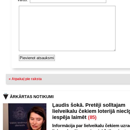
Vārds:
« Atpakaļ pie raksta
ĀRKĀRTAS NOTIKUMI
Ļaudis šokā. Pretēji solītajam
lielveikalu čekiem loterijā niecī
iespēja laimēt
(85)
Informācija par lielveikalu čekiem uzr