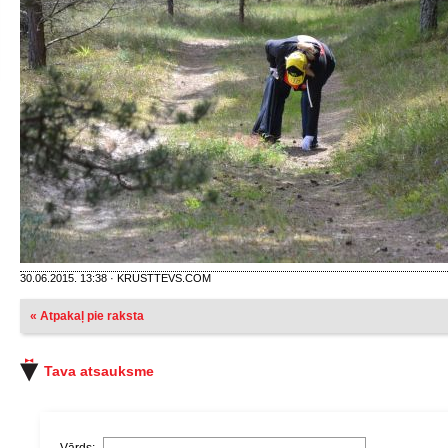
30.06.2015. 13:38 · KRUSTTEVS.COM
« Atpakaļ pie raksta
Tava atsauksme