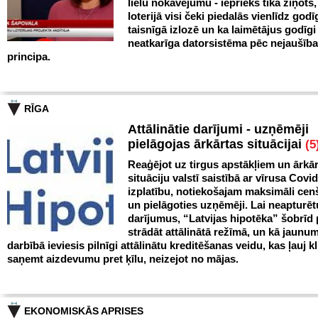
lielu nokavējumu - iepriekš tika ziņots
loterijā visi čeki piedalās vienlīdz godī
taisnīgā izlozē un ka laimētājus godīgi
neatkarīga datorsistēma pēc nejaušīb
principa.
RĪGA
Attālinātie darījumi - uzņēmēji
pielāgojas ārkārtas situācijai
(5
Reaģējot uz tirgus apstākļiem un ārkā
situāciju valstī saistībā ar vīrusa Covi
izplatību, notiekošajam maksimāli cen
un pielāgoties uzņēmēji. Lai neapturēt
darījumus, “Latvijas hipotēka” šobrīd
strādāt attālinātā režīmā, un kā jaunu
darbībā ieviesis pilnīgi attālinātu kreditēšanas veidu, kas ļauj k
saņemt aizdevumu pret ķīlu, neizejot no mājas.
EKONOMISKĀS APRISES