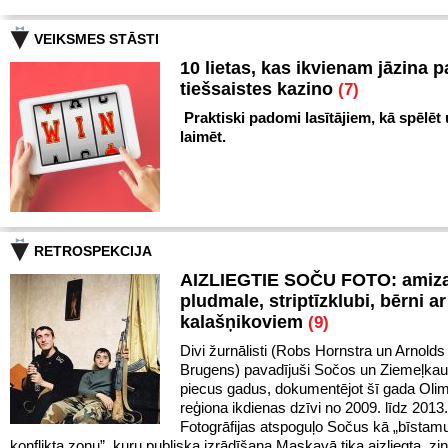
VEIKSMES STĀSTI
10 lietas, kas ikvienam jāzina p
tiešsaistes kazino
(7)
Praktiski padomi lasītājiem, kā spēlēt
laimēt.
RETROSPEKCIJA
AIZLIEGTIE SOČU FOTO: amiz
pludmale, striptīzklubi, bērni ar
kalašņikoviem
(9)
Divi žurnālisti (Robs Hornstra un Arnolds
Brugens) pavadījuši Sočos un Ziemeļka
piecus gadus, dokumentējot šī gada Oli
reģiona ikdienas dzīvi no 2009. līdz 201
Fotogrāfijas atspoguļo Sočus kā „bīstam
konflikta zonu”, kuru publiska izrādīšana Maskavā tika aizliegta, ziņ