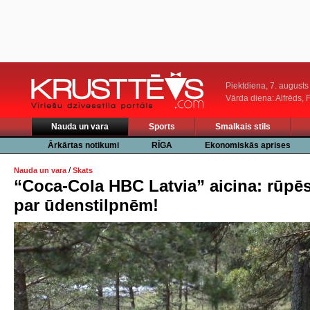
Piektdiena, 7. augusts
Vārda diena: Alfrēds, 
Nauda un vara
Sports
Smalkais stils
Ārkārtas notikumi
RĪGA
Ekonomiskās aprises
/
Nauda un vara
Skats
“Coca-Cola HBC Latvia” aicina: rūpē
par ūdenstilpnēm!