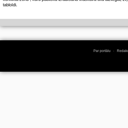
tabloīdi.
Par portālu
·
Redakc