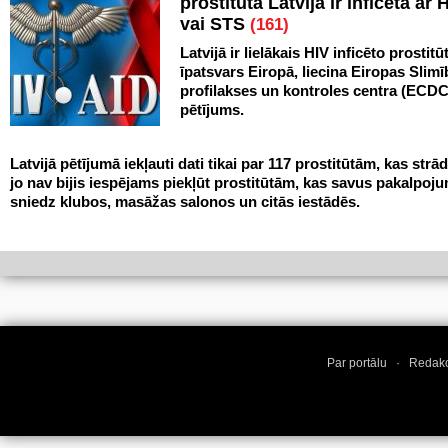
prostitūta Latvijā ir inficēta ar 
vai STS
(161)
Latvijā ir lielākais HIV inficēto prostitū
īpatsvars Eiropā, liecina Eiropas Slim
profilakses un kontroles centra (ECDC
pētījums.
Latvijā pētījumā iekļauti dati tikai par 117 prostitūtām, kas strād
jo nav bijis iespējams piekļūt prostitūtām, kas savus pakalpoj
sniedz klubos, masāžas salonos un citās iestādēs.
Par portālu
·
Redakc