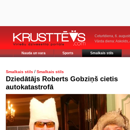
Ceturtdiena, 6. august
Vārda diena: Askolds,
Nauda un vara
Sports
Smalkais stils
/
Smalkais stils
Smalkais stils
Dziedātājs Roberts Gobziņš cietis
autokatastrofā