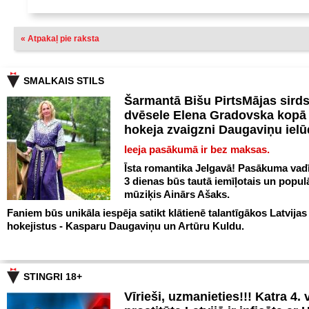
« Atpakaļ pie raksta
SMALKAIS STILS
Šarmantā Bišu PirtsMājas sird
dvēsele Elena Gradovska kopā 
hokeja zvaigzni Daugaviņu iel
Ieeja pasākumā ir bez maksas.
Īsta romantika Jelgavā! Pasākuma vadī
3 dienas būs tautā iemīļotais un popul
mūziķis Ainārs Ašaks.
Faniem būs unikāla iespēja satikt klātienē talantīgākos Latvijas
hokejistus - Kasparu Daugaviņu un Artūru Kuldu.
STINGRI 18+
Vīrieši, uzmanieties!!! Katra 4. v