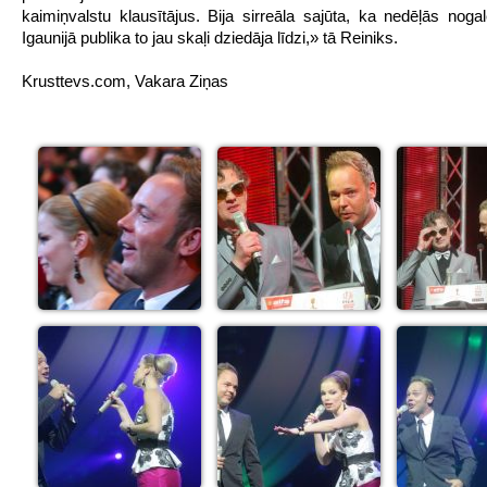
kaimiņvalstu klausītājus. Bija sirreāla sajūta, ka nedēļās noga
Igaunijā publika to jau skaļi dziedāja līdzi,» tā Reiniks.
Krusttevs.com, Vakara Ziņas