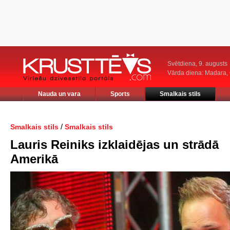
Svētdiena, 9. augusts
Vārda diena: Madara
Nauda un vara
Sports
Smalkais stils
/
Smalkais stils
Smalkais stils
Lauris Reiniks izklaidējas un strādā
Amerikā