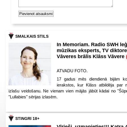
SMALKAIS STILS
In Memoriam. Radio SWH le
mūzikas eksperts, TV diktore
Vāveres brālis Klāss Vāvere
ATVADU FOTO.
17 gadus mēs diendienā bijām ko
ierakstos, kur Klāss atbildēja par 
izlašu veidošanu. Ne vienam vien mājās jābūt kādai no "Šūp
"Lullabies" sērijas izlasēm.
STINGRI 18+
Vīrieši, uzmanieties!!! Katra 4