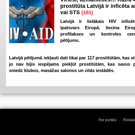
prostitūta Latvijā ir inficēta 
vai STS
(161)
Latvijā ir lielākais HIV inficēt
īpatsvars Eiropā, liecina Eir
profilakses un kontroles ce
pētījums.
Latvijā pētījumā iekļauti dati tikai par 117 prostitūtām, kas s
jo nav bijis iespējams piekļūt prostitūtām, kas savus 
sniedz klubos, masāžas salonos un citās iestādēs.
Par portālu
·
Redakc