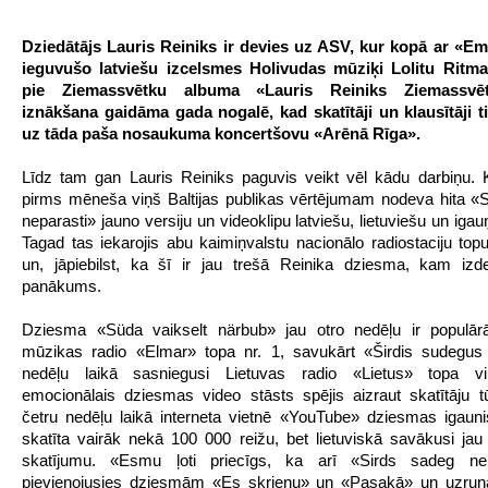
Dziedātājs Lauris Reiniks ir devies uz ASV, kur kopā ar «E
ieguvušo latviešu izcelsmes Holivudas mūziķi Lolitu Ritma
pie Ziemassvētku albuma «Lauris Reiniks Ziemassvē
iznākšana gaidāma gada nogalē, kad skatītāji un klausītāji ti
uz tāda paša nosaukuma koncertšovu «Arēnā Rīga».
Līdz tam gan Lauris Reiniks paguvis veikt vēl kādu darbiņu.
pirms mēneša viņš Baltijas publikas vērtējumam nodeva hita «
neparasti» jauno versiju un videoklipu latviešu, lietuviešu un iga
Tagad tas iekarojis abu kaimiņvalstu nacionālo radiostaciju topu
un, jāpiebilst, ka šī ir jau trešā Reinika dziesma, kam izd
panākums.
Dziesma «Süda vaikselt närbub» jau otro nedēļu ir populār
mūzikas radio «Elmar» topa nr. 1, savukārt «Širdis sudegus ty
nedēļu laikā sasniegusi Lietuvas radio «Lietus» topa vir
emocionālais dziesmas video stāsts spējis aizraut skatītāju 
četru nedēļu laikā interneta vietnē «YouTube» dziesmas igauni
skatīta vairāk nekā 100 000 reižu, bet lietuviskā savākusi jau
skatījumu. «Esmu ļoti priecīgs, ka arī «Sirds sadeg nep
pievienojusies dziesmām «Es skrienu» un «Pasakā» un uzrun