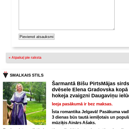
« Atpakaļ pie raksta
SMALKAIS STILS
Šarmantā Bišu PirtsMājas sird
dvēsele Elena Gradovska kopā 
hokeja zvaigzni Daugaviņu iel
Ieeja pasākumā ir bez maksas.
Īsta romantika Jelgavā! Pasākuma vadī
3 dienas būs tautā iemīļotais un popul
mūziķis Ainārs Ašaks.