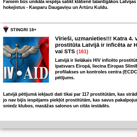
Faniem būs unikāla iespēja satikt klātienē talantīgākos Latvijas
hokejistus - Kasparu Daugaviņu un Artūru Kuldu.
STINGRI 18+
Vīrieši, uzmanieties!!! Katra 4. v
prostitūta Latvijā ir inficēta ar 
vai STS
(161)
Latvijā ir lielākais HIV inficēto prostitū
īpatsvars Eiropā, liecina Eiropas Slim
profilakses un kontroles centra (ECDC
pētījums.
Latvijā pētījumā iekļauti dati tikai par 117 prostitūtām, kas strād
jo nav bijis iespējams piekļūt prostitūtām, kas savus pakalpoj
sniedz klubos, masāžas salonos un citās iestādēs.