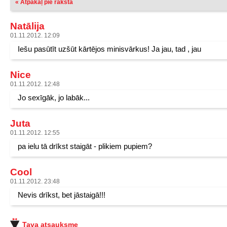
« Atpakaļ pie raksta
Natālija
01.11.2012. 12:09
Iešu pasūtīt uzšūt kārtējos minisvārkus! Ja jau, tad , jau
Nice
01.11.2012. 12:48
Jo sexīgāk, jo labāk...
Juta
01.11.2012. 12:55
pa ielu tā drīkst staigāt - plikiem pupiem?
Cool
01.11.2012. 23:48
Nevis drīkst, bet jāstaigā!!!
Tava atsauksme