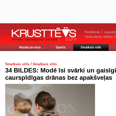
Piektdiena, 7. augusts
Vārda diena: Alfrēds, 
Nauda un vara
Sports
Smalkais stils
/
Smalkais stils
Smalkais stils
34 BILDES: Modē īsi svārki un gaisīg
caurspīdīgas drānas bez apakšveļas