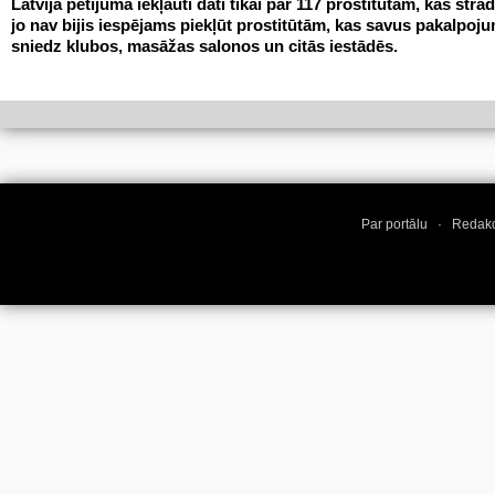
Latvijā pētījumā iekļauti dati tikai par 117 prostitūtām, kas strād
jo nav bijis iespējams piekļūt prostitūtām, kas savus pakalpoj
sniedz klubos, masāžas salonos un citās iestādēs.
Par portālu
·
Redakc