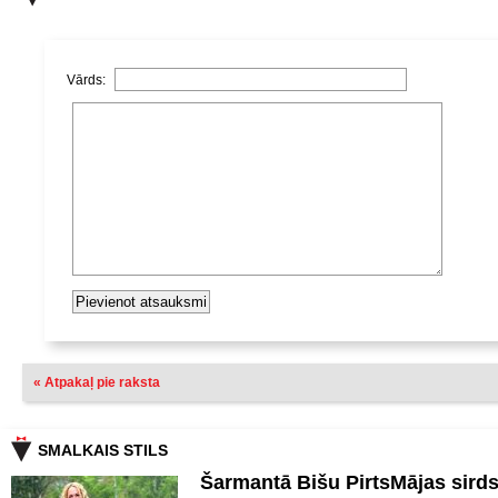
Vārds:
« Atpakaļ pie raksta
SMALKAIS STILS
Šarmantā Bišu PirtsMājas sird