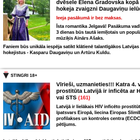
dvēsele Elena Gradovska kopā 
hokeja zvaigzni Daugaviņu iel
Ieeja pasākumā ir bez maksas.
Īsta romantika Jelgavā! Pasākuma vadī
3 dienas būs tautā iemīļotais un popul
mūziķis Ainārs Ašaks.
Faniem būs unikāla iespēja satikt klātienē talantīgākos Latvijas
hokejistus - Kasparu Daugaviņu un Artūru Kuldu.
STINGRI 18+
Vīrieši, uzmanieties!!! Katra 4. v
prostitūta Latvijā ir inficēta ar 
vai STS
(161)
Latvijā ir lielākais HIV inficēto prostitū
īpatsvars Eiropā, liecina Eiropas Slim
profilakses un kontroles centra (ECDC
pētījums.