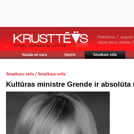
Piektdiena, 7. augusts
Vārda diena: Alfrēds, 
Nauda un vara
Sports
Smalkais stils
/
Smalkais stils
Smalkais stils
Kultūras ministre Grende ir absolūta 