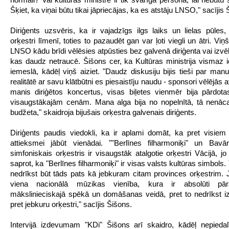
Šķiet, ka viņai būtu tikai jāpriecājas, ka es atstāju LNSO," sacījis 
Diriģents uzsvēris, ka ir vajadzīgs ilgs laiks un lielas pūles, 
orķestri līmenī, toties to pazaudēt gan var ļoti viegli un ātri. Viņš
LNSO kādu brīdi vēlēsies atpūsties bez galvenā diriģenta vai izvē
kas daudz netraucē. Šišons cer, ka Kultūras ministrija vismaz i
iemeslā, kādēļ viņš aiziet. "Daudz diskusiju bijis tieši par manu
realitātē ar savu klātbūtni es piesaistīju naudu - sponsori vēlējās atb
manis diriģētos koncertus, visas biļetes vienmēr bija pārdot
visaugstākajām cenām. Mana alga bija no nopelnītā, tā nenāc
budžeta," skaidroja bijušais orķestra galvenais diriģents.
Diriģents paudis viedokli, ka ir aplami domāt, ka pret visiem
attieksmei jābūt vienādai. ""Berlīnes filharmoniķi" un Bavā
simfoniskais orķestris ir visaugstāk atalgotie orķestri Vācijā, jo
saprot, ka "Berlīnes filharmoniķi" ir visas valsts kultūras simbols
nedrīkst būt tāds pats kā jebkuram citam provinces orķestrim.
viena nacionālā mūzikas vienība, kura ir absolūti pā
mākslinieciskajā spēkā un domāšanas veidā, pret to nedrīkst iz
pret jebkuru orķestri," sacījis Šišons.
Intervijā izdevumam "KDi" Šišons arī skaidro, kādēļ nepieda