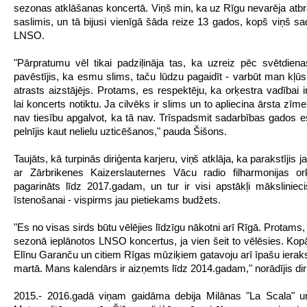
sezonas atklāšanas koncertā. Viņš min, ka uz Rīgu nevarēja atbrau
saslimis, un tā bijusi vienīgā šāda reize 13 gados, kopš viņš sa
LNSO.
"Pārpratumu vēl tikai padziļināja tas, ka uzreiz pēc svētdiena
pavēstījis, ka esmu slims, taču lūdzu pagaidīt - varbūt man kļūs 
atrasts aizstājējs. Protams, es respektēju, ka orķestra vadībai i
lai koncerts notiktu. Ja cilvēks ir slims un to apliecina ārsta zī
nav tiesību apgalvot, ka tā nav. Trīspadsmit sadarbības gados e
pelnījis kaut nelielu uzticēšanos," pauda Šišons.
Taujāts, kā turpinās diriģenta karjeru, viņš atklāja, ka parakstījis 
ar Zārbrikenes Kaizerslauternes Vācu radio filharmonijas or
pagarināts līdz 2017.gadam, un tur ir visi apstākļi mākslinie
īstenošanai - vispirms jau pietiekams budžets.
"Es no visas sirds būtu vēlējies līdzīgu nākotni arī Rīgā. Protams,
sezonā ieplānotos LNSO koncertus, ja vien šeit to vēlēsies. Ko
Elīnu Garanču un citiem Rīgas mūziķiem gatavoju arī īpašu ieraks
martā. Mans kalendārs ir aizņemts līdz 2014.gadam," norādījis dir
2015.- 2016.gadā viņam gaidāma debija Milānas "La Scala" u