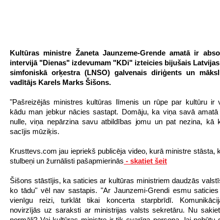
Kultūras ministre Žaneta Jaunzeme-Grende amatā ir absol
intervijā "Dienas" izdevumam "KDi" izteicies bijušais Latvija
simfoniskā orķestra (LNSO) galvenais diriģents un māksli
vadītājs Karels Marks Šišons.
"Pašreizējās ministres kultūras līmenis un rūpe par kultūru ir
kādu man jebkur nācies sastapt. Domāju, ka viņa savā amatā 
nulle, viņa nepārzina savu atbildības jomu un pat nezina, kā 
sacījis mūziķis.
Krusttevs.com jau iepriekš publicēja video, kurā ministre stāsta, ka
stulbeņi un žurnālisti pašapmierinās
- skatiet šeit
Šišons stāstījis, ka saticies ar kultūras ministriem daudzās valstī
ko tādu" vēl nav sastapis. "Ar Jaunzemi-Grendi esmu saticies 
vienīgu reizi, turklāt tikai koncerta starpbrīdī. Komunikāc
novirzījās uz saraksti ar ministrijas valsts sekretāru. Nu sakiet
normāli? Vai kultūras ministre ir tik svarīga persona, lai nebūtu