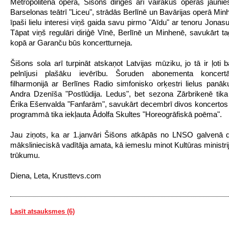
Metropolitēna operā, Šišons diriģēs arī vairākus operas jauni
Barselonas teātrī "Liceu", strādās Berlīnē un Bavārijas operā Min
īpaši lielu interesi viņš gaida savu pirmo "Aīdu" ar tenoru Jonas
Tāpat viņš regulāri diriģē Vīnē, Berlīnē un Minhenē, savukārt ta
kopā ar Garanču būs koncertturneja.
Šišons sola arī turpināt atskaņot Latvijas mūziku, jo tā ir ļoti 
pelnījusi plašāku ievērību. Šoruden abonementa koncert
filharmonijā ar Berlīnes Radio simfonisko orķestri lielus pan
Andra Dzenīša "Postlūdija. Ledus", bet sezona Zārbrikenē tika
Ērika Ešenvalda "Fanfarām", savukārt decembrī divos koncertos
programmā tika iekļauta Ādolfa Skultes "Horeogrāfiskā poēma".
Jau ziņots, ka ar 1.janvāri Šišons atkāpās no LNSO galvenā d
mākslinieciskā vadītāja amata, kā iemeslu minot Kultūras ministri
trūkumu.
Diena, Leta, Krusttevs.com
Lasīt atsauksmes (6)