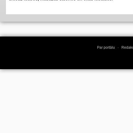
Par portālu
·
Redakc