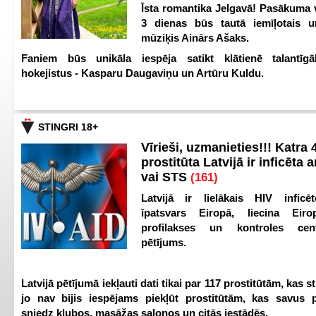
Īsta romantika Jelgavā! Pasākuma v
3 dienas būs tautā iemīļotais u
mūziķis Ainārs Ašaks.
Faniem būs unikāla iespēja satikt klātienē talantīgā
hokejistus - Kasparu Daugaviņu un Artūru Kuldu.
STINGRI 18+
Vīrieši, uzmanieties!!! Katra 4
prostitūta Latvijā ir inficēta 
vai STS
(161)
Latvijā ir lielākais HIV inficēt
īpatsvars Eiropā, liecina Eir
profilakses un kontroles ce
pētījums.
Latvijā pētījumā iekļauti dati tikai par 117 prostitūtām, kas s
jo nav bijis iespējams piekļūt prostitūtām, kas savus 
sniedz klubos, masāžas salonos un citās iestādēs.