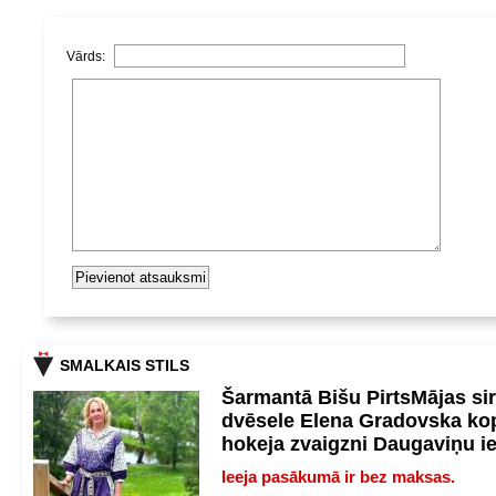
Vārds:
SMALKAIS STILS
Šarmantā Bišu PirtsMājas si
dvēsele Elena Gradovska ko
hokeja zvaigzni Daugaviņu i
Ieeja pasākumā ir bez maksas.