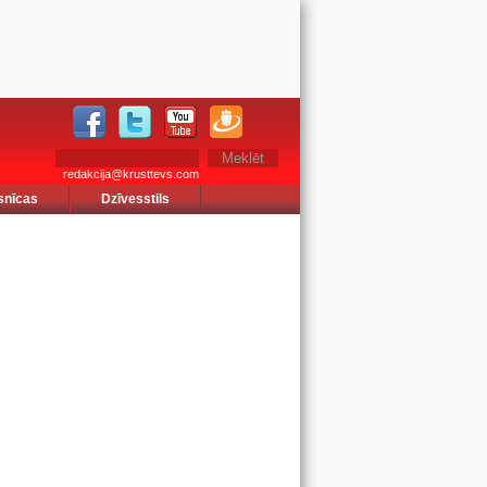
redakcija@krusttevs.com
snīcas
Dzīvesstils