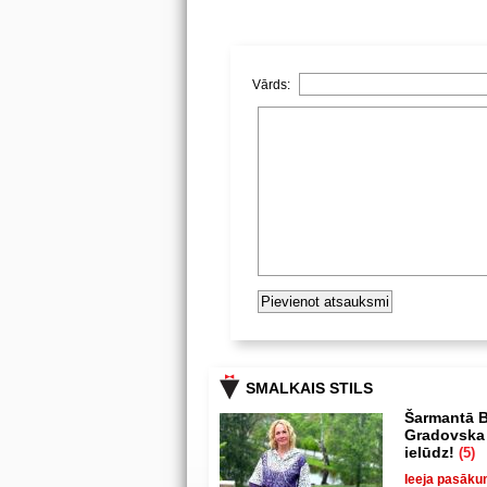
Vārds:
SMALKAIS STILS
Šarmantā B
Gradovska 
ielūdz!
(5)
Ieeja pasāku