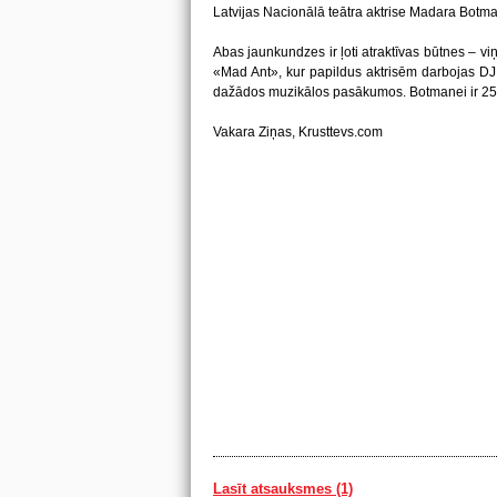
Latvijas Nacionālā teātra aktrise Madara Botm
Abas jaunkundzes ir ļoti atraktīvas būtnes – vi
«Mad Ant», kur papildus aktrisēm darbojas DJ
dažādos muzikālos pasākumos. Botmanei ir 25 g
Vakara Ziņas, Krusttevs.com
Lasīt atsauksmes (1)