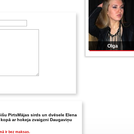
Olga
išu PirtsMājas sirds un dvēsele Elena
kopā ar hokeja zvaigzni Daugaviņu
mā ir bez maksas.