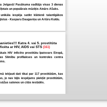
ka Jelgavā! Pasākuma vadītājs visas 3 dienas
īļotais un populārais mūziķis Ainārs Ašaks.
nikāla iespēja satikt klātienē talantīgākos
jistus - Kasparu Daugaviņu un Artūru Kuldu.
anieties!!! Katra 4. vai 5. prostitūta
inficēta ar HIV, AIDS vai STS
(161)
elākais HIV inficēto prostitūtu īpatsvars Eiropā,
pas Slimību profilakses un kontroles centra
ums.
umā iekļauti dati tikai par 117 prostitūtām, kas
as, jo nav bijis iespējams piekļūt prostitūtām,
āžas salonos un citās iestādēs.