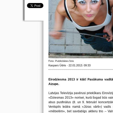
Foto: Publicitātes foto
Kaspars Ūdris · 22.01.2013. 09:33
Eirodziesma 2013 ir klāt! Pasākuma vadī
Aizupe.
Latvijas Televīzija pavērusi priekškaru Eirovī
«Dziesmas 2013» norisei, kurā šogad būs vairā
abus pusfinālus (8. un 9. februārī koncertzāl
Ventspils teātra namā «Jūras vārti») vadī
«mēbelēm», bet savdabīgs aktieru trio – Valmi