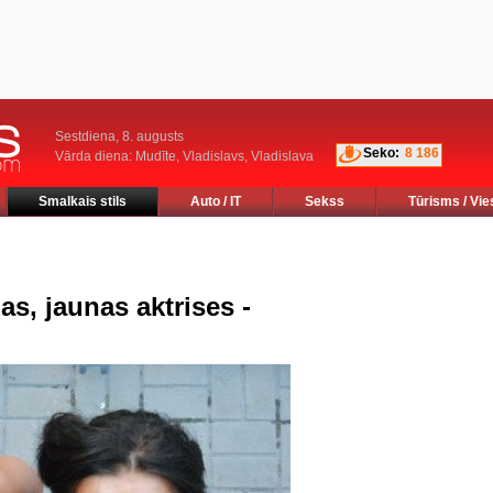
Sestdiena, 8. augusts
Seko:
8 186
Vārda diena: Mudīte, Vladislavs, Vladislava
Smalkais stils
Auto / IT
Sekss
Tūrisms / Vie
as, jaunas aktrises -