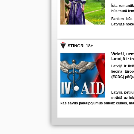
Īsta romanti
būs tautā iem
Faniem būs u
Latvijas hoke
STINGRI 18+
Vīrieši, uzm
Latvijā ir 
Latvijā ir li
liecina Eiro
(ECDC) pētīj
Latvijā pētīj
strādā uz iel
kas savus pakalpojumus sniedz klubos, mas