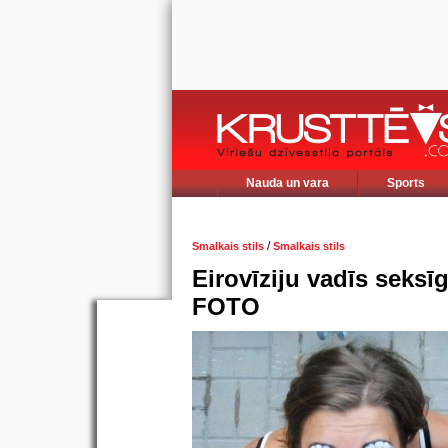
Nauda un vara
Sports
/
Smalkais stils
Smalkais stils
Eirovīziju vadīs seksīg
FOTO