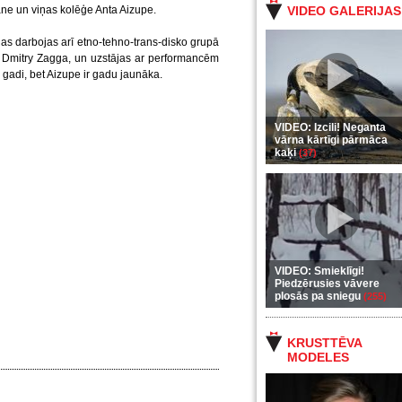
ane un viņas kolēģe Anta Aizupe.
VIDEO GALERIJAS
ņas darbojas arī etno-tehno-trans-disko grupā
 Dmitry Zagga, un uzstājas ar performancēm
adi, bet Aizupe ir gadu jaunāka.
VIDEO: Izcili! Neganta
vārna kārtīgi pārmāca
kaķi
(37)
VIDEO: Smieklīgi!
Piedzērusies vāvere
plosās pa sniegu
(255)
KRUSTTĒVA
MODELES