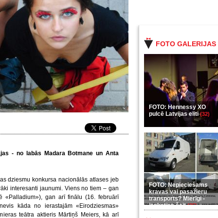
FOTO GALERIJAS
FOTO: Hennessy XO
pulcē Latvijas eliti
(32)
tājas - no labās Madara Botmane un Anta
zijas dziesmu konkursa nacionālās atlases jeb
FOTO: Nepieciešams
ki interesanti jaunumi. Viens no tiem – gan
kravas vai pasažieru
ē «Palladium»), gan arī finālu (16. februārī
transports? Mierīgi -
ieskaties šeit
s nevis kāda no ierastajām «Eirodziesmas»
(35)
eras teātra aktieris Mārtiņš Meiers, kā arī