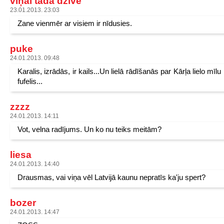
viņai tāda dzīve
23.01.2013. 23:03
Zane vienmēr ar visiem ir nīdusies.
puke
24.01.2013. 09:48
Karalis, izrādās, ir kails...Un lielā rādīšanās par Kārļa lielo mīlu i
fufelis...
zzzz
24.01.2013. 14:11
Vot, velna radījums. Un ko nu teiks meitām?
liesa
24.01.2013. 14:40
Drausmas, vai viņa vēl Latvijā kaunu nepratīs ka'ju spert?
bozer
24.01.2013. 14:47