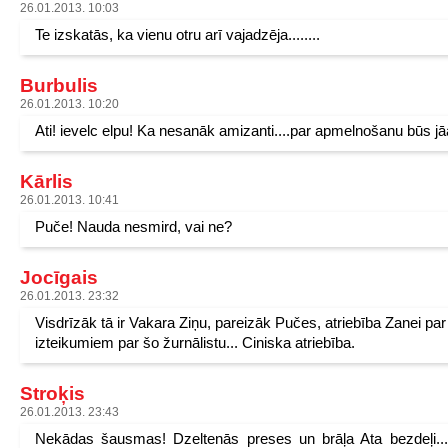
26.01.2013. 10:03
Te izskatās, ka vienu otru arī vajadzēja........
Burbulis
26.01.2013. 10:20
Ati! ievelc elpu! Ka nesanāk amizanti....par apmelnošanu būs jāa
Kārlis
26.01.2013. 10:41
Puče! Nauda nesmird, vai ne?
Jocīgais
26.01.2013. 23:32
Visdrīzāk tā ir Vakara Ziņu, pareizāk Pučes, atriebība Zanei par
izteikumiem par šo žurnālistu... Ciniska atriebība.
Stroķis
26.01.2013. 23:43
Nekādas šausmas! Dzeltenās preses un brāļa Ata bezdeļi...