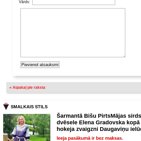
Vārds:
« Atpakaļ pie raksta
SMALKAIS STILS
Šarmantā Bišu PirtsMājas sird
dvēsele Elena Gradovska kopā 
hokeja zvaigzni Daugaviņu iel
Ieeja pasākumā ir bez maksas.