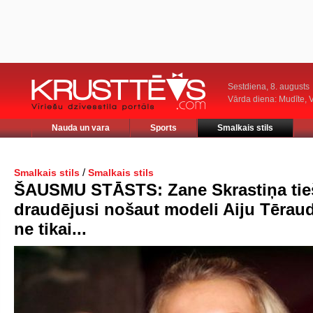
Sestdiena, 8. augusts
Vārda diena: Mudīte, V
Nauda un vara
Sports
Smalkais stils
/
Smalkais stils
Smalkais stils
ŠAUSMU STĀSTS: Zane Skrastiņa ti
draudējusi nošaut modeli Aiju Tērau
ne tikai...