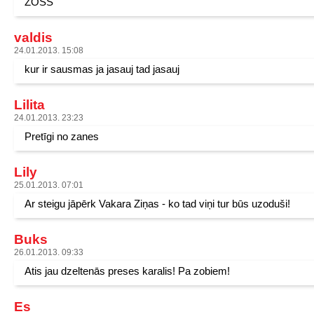
ZOSS
valdis
24.01.2013. 15:08
kur ir sausmas ja jasauj tad jasauj
Lilita
24.01.2013. 23:23
Pretīgi no zanes
Lily
25.01.2013. 07:01
Ar steigu jāpērk Vakara Ziņas - ko tad viņi tur būs uzoduši!
Buks
26.01.2013. 09:33
Atis jau dzeltenās preses karalis! Pa zobiem!
Es