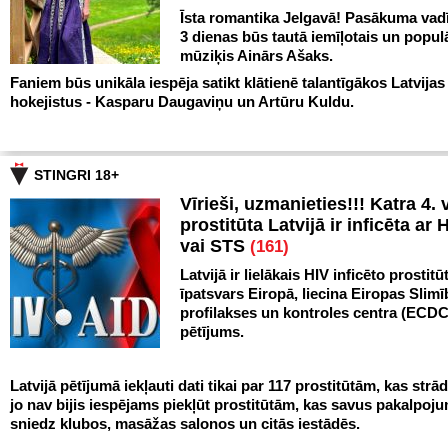
Īsta romantika Jelgavā! Pasākuma vadī
3 dienas būs tautā iemīļotais un popul
mūziķis Ainārs Ašaks.
Faniem būs unikāla iespēja satikt klātienē talantīgākos Latvijas
hokejistus - Kasparu Daugaviņu un Artūru Kuldu.
STINGRI 18+
Vīrieši, uzmanieties!!! Katra 4. v
prostitūta Latvijā ir inficēta ar 
vai STS
(161)
Latvijā ir lielākais HIV inficēto prostitū
īpatsvars Eiropā, liecina Eiropas Slim
profilakses un kontroles centra (ECDC
pētījums.
Latvijā pētījumā iekļauti dati tikai par 117 prostitūtām, kas strād
jo nav bijis iespējams piekļūt prostitūtām, kas savus pakalpoj
sniedz klubos, masāžas salonos un citās iestādēs.