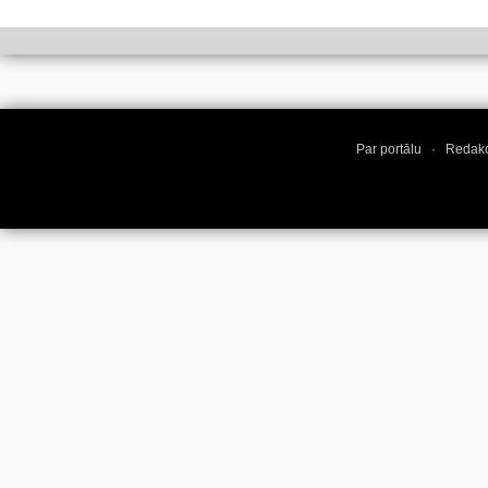
Par portālu
·
Redakc