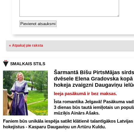
« Atpakaļ pie raksta
SMALKAIS STILS
Šarmantā Bišu PirtsMājas sird
dvēsele Elena Gradovska kopā 
hokeja zvaigzni Daugaviņu iel
Ieeja pasākumā ir bez maksas.
Īsta romantika Jelgavā! Pasākuma vadī
3 dienas būs tautā iemīļotais un popul
mūziķis Ainārs Ašaks.
Faniem būs unikāla iespēja satikt klātienē talantīgākos Latvijas
hokejistus - Kasparu Daugaviņu un Artūru Kuldu.