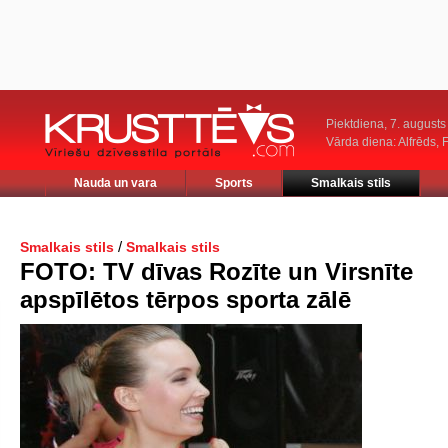
Piektdiena, 7. augusts
Vārda diena: Alfrēds, 
Nauda un vara
Sports
Smalkais stils
/
Smalkais stils
Smalkais stils
FOTO: TV dīvas Rozīte un Virsnīte
apspīlētos tērpos sporta zālē