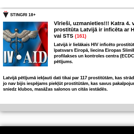
STINGRI 18+
Vīrieši, uzmanieties!!! Katra 4. v
prostitūta Latvijā ir inficēta ar 
vai STS
(161)
Latvijā ir lielākais HIV inficēto prostitū
īpatsvars Eiropā, liecina Eiropas Slim
profilakses un kontroles centra (ECDC
pētījums.
Latvijā pētījumā iekļauti dati tikai par 117 prostitūtām, kas strād
jo nav bijis iespējams piekļūt prostitūtām, kas savus pakalpoj
sniedz klubos, masāžas salonos un citās iestādēs.