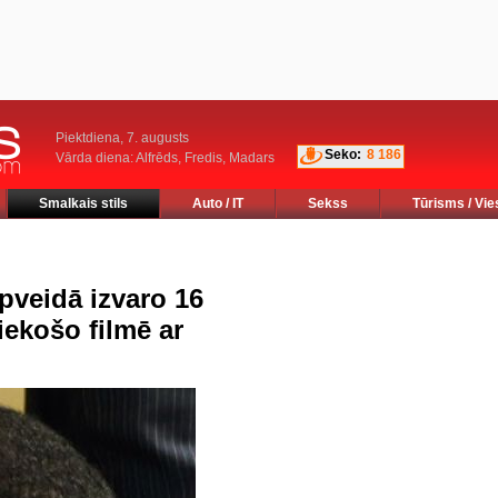
Piektdiena, 7. augusts
Seko:
8 186
Vārda diena: Alfrēds, Fredis, Madars
Smalkais stils
Auto / IT
Sekss
Tūrisms / Vie
pveidā izvaro 16
iekošo filmē ar