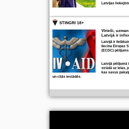
Latvijas hokejis
STINGRI 18+
Vīrieši, uzmani
Latvijā ir infi
Latvijā ir lielāka
liecina Eiropas S
(ECDC) pētījums
Latvijā pētījumā 
strādā uz ielas, 
kas savus pakal
un citās iestādēs.