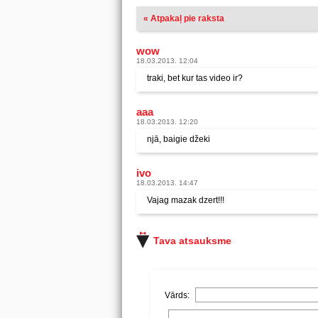
« Atpakaļ pie raksta
wow
18.03.2013. 12:04
traki, bet kur tas video ir?
aaa
18.03.2013. 12:20
njā, baigie džeki
ivo
18.03.2013. 14:47
Vajag mazak dzert!!!
Tava atsauksme
Vārds: