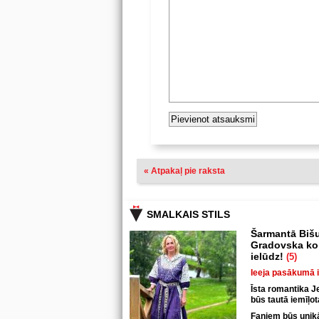
« Atpakaļ pie raksta
SMALKAIS STILS
Šarmantā Bišu
Gradovska kop
ielūdz!
(5)
Ieeja pasākumā 
Īsta romantika J
būs tautā iemīļo
Faniem būs unikāl