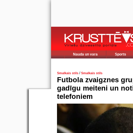
Nauda un vara
Sports
/
Smalkais stils
Smalkais stils
Futbola zvaigznes gru
gadīgu meiteni un not
telefoniem