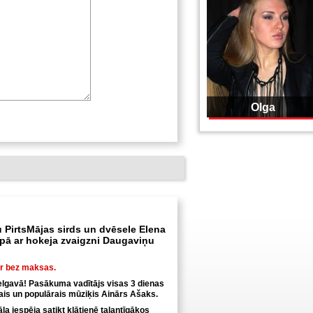
Olga
 PirtsMājas sirds un dvēsele Elena
ā ar hokeja zvaigzni Daugaviņu
ir bez maksas.
elgavā! Pasākuma vadītājs visas 3 dienas
tais un populārais mūziķis Ainārs Ašaks.
a iespēja satikt klātienē talantīgākos