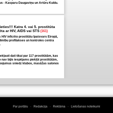
tus - Kasparu Daugaviņu un Artūru Kuldu.
eties!!! Katra 4. vai 5. prostitūta
cēta ar HIV, AIDS vai STS
(161)
is HIV inficēto prostitūtu īpatsvars Eiropā,
limību profilakses un kontroles centra
.
iekļauti dati tikai par 117 prostitūtām, kas
jo nav bijis iespējams piekļūt prostitūtām,
pojumus sniedz klubos, masāžas salonos
Par portālu
·
Redakcija
·
Reklāma
·
Lietošanas noteikumi