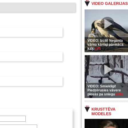
VIDEO GALERIJAS
VIDEO: Izcili! Neganta
vārna kārtīgi pārmāca
kaķi
(37)
VIDEO: Smieklīgi!
Piedzērusies vāvere
plosās pa sniegu
(255)
KRUSTTĒVA
MODELES