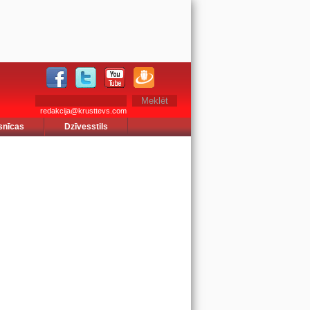
redakcija@krusttevs.com
snīcas
Dzīvesstils