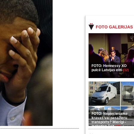
FOTO GALERIJAS
FOTO: Hennessy XO
pulcē Latvijas eliti
(32)
FOTO: Nepieciešams
kravas vai pasažieru
transports? Mierīgi -
ieskaties šeit
(35)