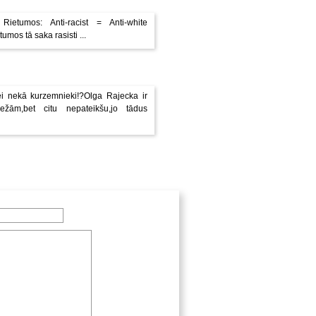
ietumos: Anti-racist = Anti-white
s tā saka rasisti ...
sei nekā kurzemnieki!?Olga Rajecka ir
bežām,bet citu nepateikšu,jo tādus