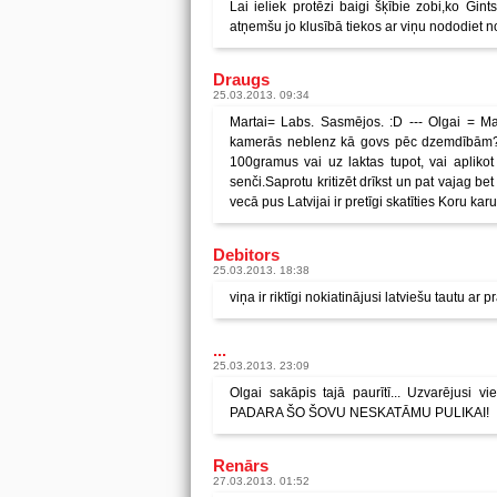
Lai ieliek protēzi baigi šķībie zobi,ko Gint
atņemšu jo klusībā tiekos ar viņu nododiet n
Draugs
25.03.2013. 09:34
Martai= Labs. Sasmējos. :D --- Olgai = Ma
kamerās neblenz kā govs pēc dzemdībām? :
100gramus vai uz laktas tupot, vai aplikot
senči.Saprotu kritizēt drīkst un pat vajag bet
vecā pus Latvijai ir pretīgi skatīties Koru karu
Debitors
25.03.2013. 18:38
viņa ir riktīgi nokiatinājusi latviešu tautu a
...
25.03.2013. 23:09
Olgai sakāpis tajā paurītī... Uzvarējusi v
PADARA ŠO ŠOVU NESKATĀMU PULIKAI!
Renārs
27.03.2013. 01:52