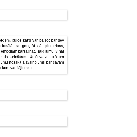
tkiem, kuros katrs var balsot par sev
cionālās un ģeogrāfiskās piederības,
 emocijām pārsātinātu raidījumu. Viņai
 naida kurināšanu. Un šova veidotājiem
tējumu nosaka aizvainojums par savām
koru vadītājiem u.c.