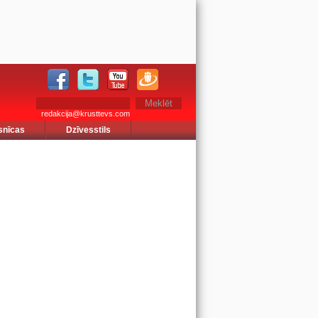
redakcija@krusttevs.com
snīcas
Dzīvesstils