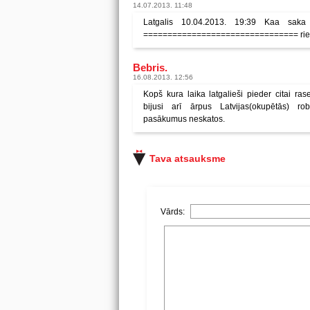
14.07.2013. 11:48
Latgalis 10.04.2013. 19:39 Kaa saka R
================================ rietumo
Bebris.
16.08.2013. 12:56
Kopš kura laika latgalieši pieder citai ra
bijusi arī ārpus Latvijas(okupētās) ro
pasākumus neskatos.
Tava atsauksme
Vārds: