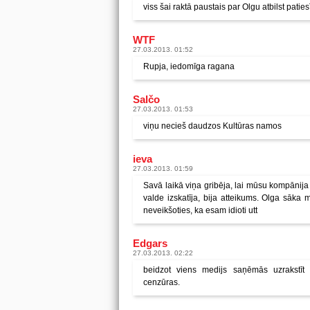
viss šai raktā paustais par Olgu atbilst paties
WTF
27.03.2013. 01:52
Rupja, iedomīga ragana
Salčo
27.03.2013. 01:53
viņu necieš daudzos Kultūras namos
ieva
27.03.2013. 01:59
Savā laikā viņa gribēja, lai mūsu kompānija
valde izskatīja, bija atteikums. Olga sāk
neveikšoties, ka esam idioti utt
Edgars
27.03.2013. 02:22
beidzot viens medijs saņēmās uzrakstīt
cenzūras.