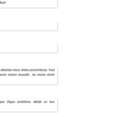
ībai!
 atbalsta viņas diska prezentāciju. Kad
a mums visiem draudēt , ka mums dzīvē
 par Olgas problēmu atklāti un bez