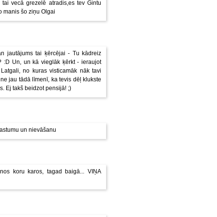
s tai vecā grezelē atradis,es tev Gintu
o manis šo ziņu Olgai
n jautājums tai ķērcējai - Tu kādreiz
D Un, un kā vieglāk ķērkt - ieraujot
 Latgali, no kuras visticamāk nāk tavi
 ne jau tādā līmenī, ka tevis dēļ klukste
s. Ej takš beidzot pensijā! ;)
r prastumu un nievāšanu
ienos koru karos, tagad baigā... VIŅA