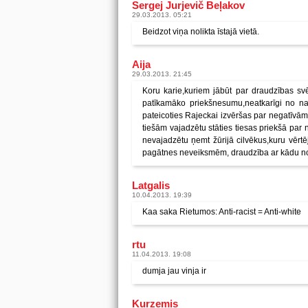
Sergej Jurjevič Beļakov
29.03.2013. 05:21
Beidzot viņa nolikta īstajā vietā.
Aija
29.03.2013. 21:45
Koru karie,kuriem jābūt par draudzības svē
patīkamāko priekšnesumu,neatkarīgi no na
pateicoties Rajeckai izvēršas par negatīvām
tiešām vajadzētu stāties tiesas priekšā par
nevajadzētu ņemt žūrijā cilvēkus,kuru vēr
pagātnes neveiksmēm, draudzība ar kādu no 
Latgalis
10.04.2013. 19:39
Kaa saka Rietumos: Anti-racist = Anti-white
rtu
11.04.2013. 19:08
dumja jau vinja ir
Kurzemis