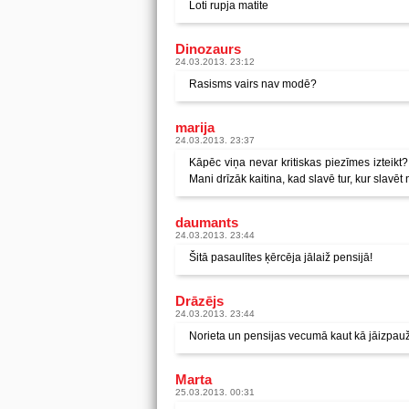
Loti rupja matite
Dinozaurs
24.03.2013. 23:12
Rasisms vairs nav modē?
marija
24.03.2013. 23:37
Kāpēc viņa nevar kritiskas piezīmes izteikt?
Mani drīzāk kaitina, kad slavē tur, kur slavēt 
daumants
24.03.2013. 23:44
Šitā pasaulītes ķērcēja jālaiž pensijā!
Drāzējs
24.03.2013. 23:44
Norieta un pensijas vecumā kaut kā jāizpau
Marta
25.03.2013. 00:31