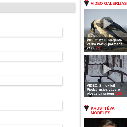
VIDEO GALERIJAS
VIDEO: Izcili! Neganta
vārna kārtīgi pārmāca
kaķi
(37)
VIDEO: Smieklīgi!
Piedzērusies vāvere
plosās pa sniegu
(255)
KRUSTTĒVA
MODELES