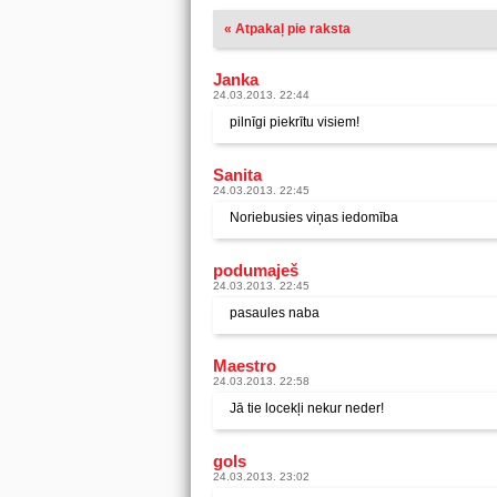
« Atpakaļ pie raksta
Janka
24.03.2013. 22:44
pilnīgi piekrītu visiem!
Sanita
24.03.2013. 22:45
Noriebusies viņas iedomība
podumaješ
24.03.2013. 22:45
pasaules naba
Maestro
24.03.2013. 22:58
Jā tie locekļi nekur neder!
gols
24.03.2013. 23:02