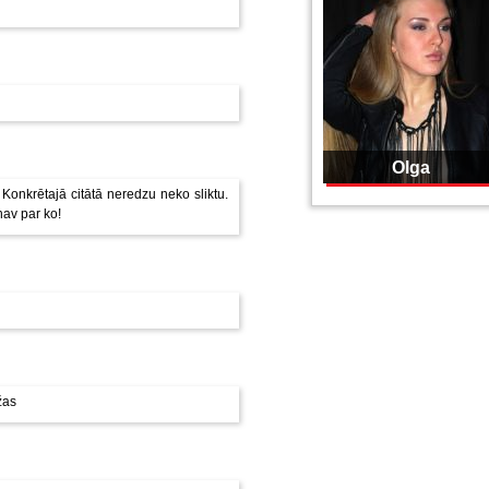
Olga
 Konkrētajā citātā neredzu neko sliktu.
nav par ko!
žas