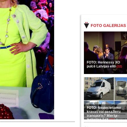
FOTO GALERIJAS
FOTO: Hennessy XO
pulcē Latvijas eliti
(32)
FOTO: Nepieciešams
kravas vai pasažieru
transports? Mierīgi -
ieskaties šeit
(35)