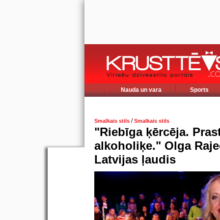
Nauda un vara
Sports
/
Smalkais stils
Smalkais stils
"Riebīga ķērcēja. Pras
alkoholiķe." Olga Raje
Latvijas ļaudis