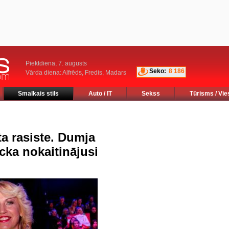
Piektdiena, 7. augusts
Seko:
8 186
Vārda diena: Alfrēds, Fredis, Madars
Smalkais stils
Auto / IT
Sekss
Tūrisms / Vie
ta rasiste. Dumja
cka nokaitinājusi