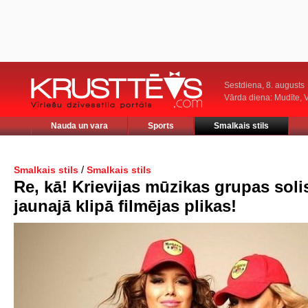
Sestdiena, 8. augusts
Vārda diena: Mudīte, V
Nauda un vara
Sports
Smalkais stils
/
Smalkais stils
Smalkais stils
Re, kā! Krievijas mūzikas grupas soli
jaunajā klipā filmējas plikas!