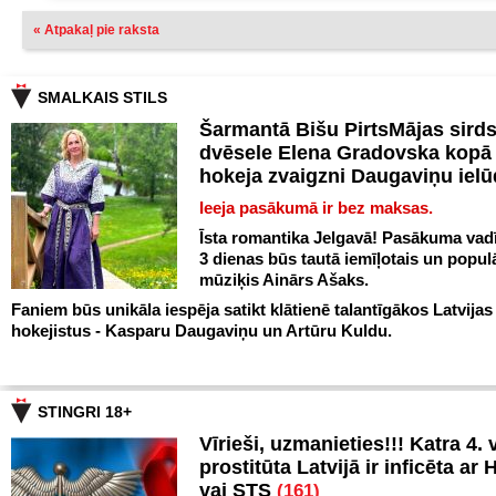
« Atpakaļ pie raksta
SMALKAIS STILS
Šarmantā Bišu PirtsMājas sird
dvēsele Elena Gradovska kopā 
hokeja zvaigzni Daugaviņu iel
Ieeja pasākumā ir bez maksas.
Īsta romantika Jelgavā! Pasākuma vadī
3 dienas būs tautā iemīļotais un popul
mūziķis Ainārs Ašaks.
Faniem būs unikāla iespēja satikt klātienē talantīgākos Latvijas
hokejistus - Kasparu Daugaviņu un Artūru Kuldu.
STINGRI 18+
Vīrieši, uzmanieties!!! Katra 4. v
prostitūta Latvijā ir inficēta ar 
vai STS
(161)