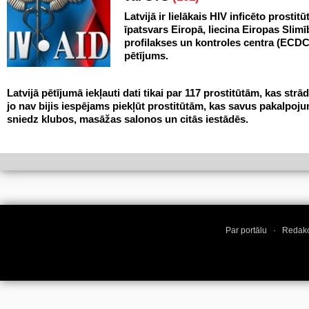
Latvijā ir lielākais HIV inficēto prostitū
īpatsvars Eiropā, liecina Eiropas Slim
profilakses un kontroles centra (ECDC
pētījums.
Latvijā pētījumā iekļauti dati tikai par 117 prostitūtām, kas strād
jo nav bijis iespējams piekļūt prostitūtām, kas savus pakalpoj
sniedz klubos, masāžas salonos un citās iestādēs.
Par portālu
·
Redakc