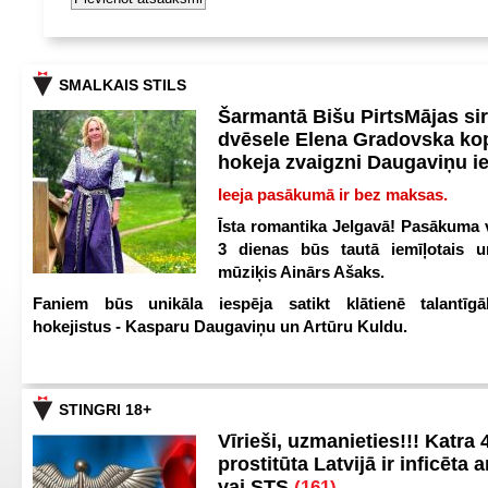
SMALKAIS STILS
Šarmantā Bišu PirtsMājas si
dvēsele Elena Gradovska ko
hokeja zvaigzni Daugaviņu i
Ieeja pasākumā ir bez maksas.
Īsta romantika Jelgavā! Pasākuma v
3 dienas būs tautā iemīļotais u
mūziķis Ainārs Ašaks.
Faniem būs unikāla iespēja satikt klātienē talantīgā
hokejistus - Kasparu Daugaviņu un Artūru Kuldu.
STINGRI 18+
Vīrieši, uzmanieties!!! Katra 4
prostitūta Latvijā ir inficēta 
vai STS
(161)