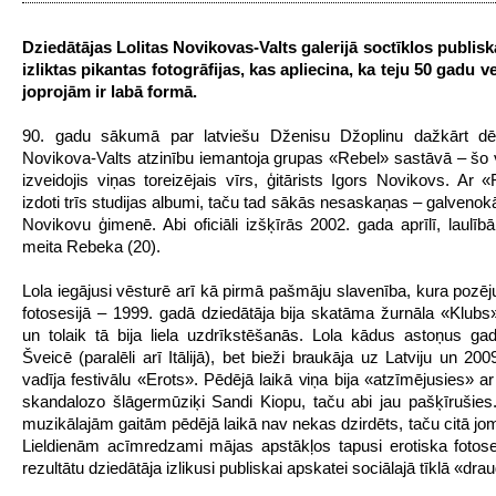
Dziedātājas Lolitas Novikovas-Valts galerijā soctīklos publisk
izliktas pikantas fotogrāfijas, kas apliecina, ka teju 50 gadu 
joprojām ir labā formā.
90. gadu sākumā par latviešu Dženisu Džoplinu dažkārt dēv
Novikova-Valts atzinību iemantoja grupas «Rebel» sastāvā – šo v
izveidojis viņas toreizējais vīrs, ģitārists Igors Novikovs. Ar «
izdoti trīs studijas albumi, taču tad sākās nesaskaņas – galvenok
Novikovu ģimenē. Abi oficiāli izšķīrās 2002. gada aprīlī, laulībā
meita Rebeka (20).
Lola iegājusi vēsturē arī kā pirmā pašmāju slavenība, kura pozēju
fotosesijā – 1999. gadā dziedātāja bija skatāma žurnāla «Klubs
un tolaik tā bija liela uzdrīkstēšanās. Lola kādus astoņus ga
Šveicē (paralēli arī Itālijā), bet bieži braukāja uz Latviju un 20
vadīja festivālu «Erots». Pēdējā laikā viņa bija «atzīmējusies» a
skandalozo šlāgermūziķi Sandi Kiopu, taču abi jau pašķīrušies
muzikālajām gaitām pēdējā laikā nav nekas dzirdēts, taču citā jo
Lieldienām acīmredzami mājas apstākļos tapusi erotiska fotose
rezultātu dziedātāja izlikusi publiskai apskatei sociālajā tīklā «dra