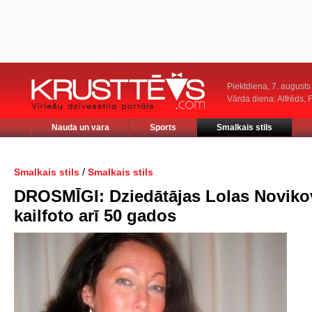
Piektdiena, 7. augusts
Vārda diena: Alfrēds, 
Nauda un vara
Sports
Smalkais stils
/
Smalkais stils
Smalkais stils
DROSMĪGI: Dziedātājas Lolas Noviko
kailfoto arī 50 gados