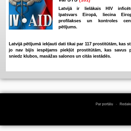
Latvijā ir lielākais HIV inficēt
īpatsvars Eiropā, liecina Eir
profilakses un kontroles ce
pētījums.
Latvijā pētījumā iekļauti dati tikai par 117 prostitūtām, kas s
jo nav bijis iespējams piekļūt prostitūtām, kas savus 
sniedz klubos, masāžas salonos un citās iestādēs.
Par portālu
·
Redakc