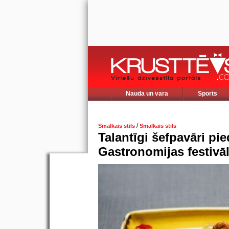
Nauda un vara
Sports
/
Smalkais stils
Smalkais stils
Talantīgi šefpavāri pie
Gastronomijas festivā