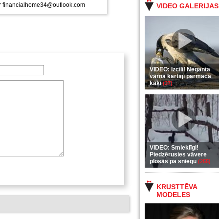
 ir financialhome34@outlook.com
VIDEO GALERIJAS
VIDEO: Izcili! Neganta
vārna kārtīgi pārmāca
kaķi
(37)
VIDEO: Smieklīgi!
Piedzērusies vāvere
plosās pa sniegu
(255)
KRUSTTĒVA
MODELES