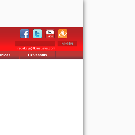
redakcija@krusttevs.com
snīcas
Dzīvesstils