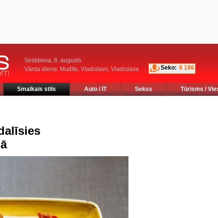
Sestdiena, 8. augusts
Seko:
8 186
Vārda diena: Mudīte, Vladislavs, Vladislava
Smalkais stils
Auto / IT
Sekss
Tūrisms / Vie
dalīsies
lā