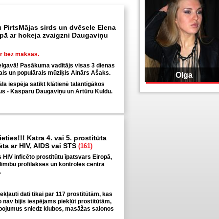
 PirtsMājas sirds un dvēsele Elena
ā ar hokeja zvaigzni Daugaviņu
ir bez maksas.
elgavā! Pasākuma vadītājs visas 3 dienas
tais un populārais mūziķis Ainārs Ašaks.
Olga
a iespēja satikt klātienē talantīgākos
tus - Kasparu Daugaviņu un Artūru Kuldu.
eties!!! Katra 4. vai 5. prostitūta
cēta ar HIV, AIDS vai STS
(161)
is HIV inficēto prostitūtu īpatsvars Eiropā,
limību profilakses un kontroles centra
.
iekļauti dati tikai par 117 prostitūtām, kas
jo nav bijis iespējams piekļūt prostitūtām,
pojumus sniedz klubos, masāžas salonos