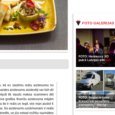
FOTO GALERIJAS
FOTO: Hennessy XO
pulcē Latvijas eliti
(32)
r to, kā es saņēmu reālu aizdevumu no
saistes aizdevumu aizdevēji var būt vēl
udējuši tik daudz maksa scammers dēļ
FOTO: Nepieciešams
Dieva godība finanšu aizdevuma mājām
kravas vai pasažieru
ie ir reāls un legit. viņi man aizdot €
transports? Mierīgi -
jas. šis aizdevums uzņēmumam ir reālā
ieskaties šeit
(35)
kredīts, un jūs nekad nožēlu sazināties