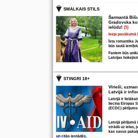
SMALKAIS STILS
Šarmantā Bišu
Gradovska kop
ielūdz!
(5)
Ieeja pasākumā 
Īsta romantika J
būs tautā iemīļo
Faniem būs unikāl
Latvijas hokejis
STINGRI 18+
Vīrieši, uzmani
Latvijā ir infi
Latvijā ir lielāka
liecina Eiropas S
(ECDC) pētījums
Latvijā pētījumā 
strādā uz ielas, 
kas savus pakal
un citās iestādēs.