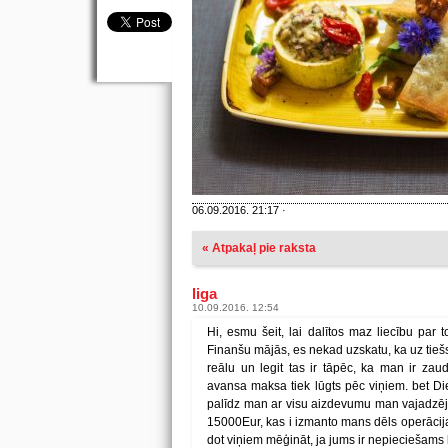
06.09.2016. 21:17 ·
« Atpakaļ pie raksta
liga
10.09.2016. 12:54
Hi, esmu šeit, lai dalītos maz liecību pa
Finanšu mājās, es nekad uzskatu, ka uz tieš
reālu un legit tas ir tāpēc, ka man ir za
avansa maksa tiek lūgts pēc viņiem. bet 
palīdz man ar visu aizdevumu man vajadzēja t
15000Eur, kas i izmanto mans dēls operāci
dot viņiem mēģināt, ja jums ir nepieciešams 