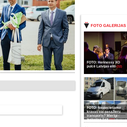
FOTO GALERIJAS
FOTO: Hennessy XO
pulcē Latvijas eliti
(32)
FOTO: Nepieciešams
kravas vai pasažieru
transports? Mierīgi -
ieskaties šeit
(35)