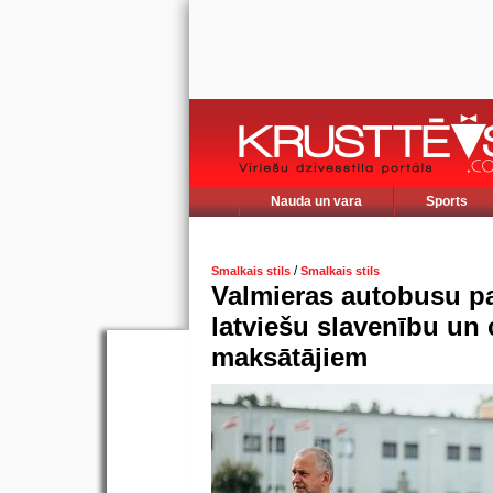
Nauda un vara
Sports
/
Smalkais stils
Smalkais stils
Valmieras autobusu pa
latviešu slavenību un
maksātājiem