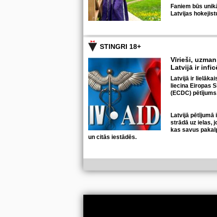
Faniem būs unikāl
Latvijas hokejis
STINGRI 18+
Vīrieši, uzmani
Latvijā ir infi
Latvijā ir lielāka
liecina Eiropas S
(ECDC) pētījums
Latvijā pētījumā 
strādā uz ielas, 
kas savus pakal
un citās iestādēs.