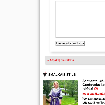
« Atpakaļ pie raksta
SMALKAIS STILS
Šarmantā Bišu
Gradovska kop
ielūdz!
(5)
Ieeja pasākumā 
Īsta romantika J
būs tautā iemīļo