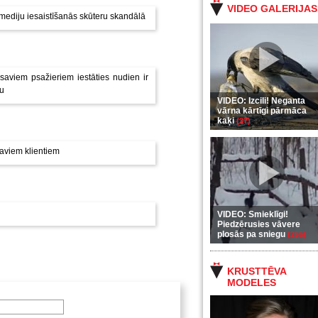
VIDEO GALERIJAS
 mediju iesaistīšanās skūteru skandālā
saviem psažieriem iestāties nudien ir
tu
VIDEO: Izcili! Neganta
vārna kārtīgi pārmāca
kaķi
(37)
aviem klientiem
VIDEO: Smieklīgi!
Piedzērusies vāvere
plosās pa sniegu
(255)
KRUSTTĒVA
MODELES