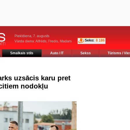
Piektdiena, 7. augusts
Seko:
8 186
Vārda diena: Alfrēds, Fredis, Madars
Smalkais stils
Auto / IT
Sekss
Tūrisms / Vie
rks uzsācis karu pret
 citiem nodokļu