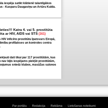
a iespēja satikt klātienē talantīgākos
tus - Kasparu Daugaviņu un Artūru Kuldu.
eties!!! Katra 4. vai 5. prostitūta
cēta ar HIV, AIDS vai STS
(161)
is HIV inficēto prostitūtu īpatsvars Eiropā,
limību profilakses un kontroles centra
.
iekļauti dati tikai par 117 prostitūtām, kas
jo nav bijis iespējams piekļūt prostitūtām,
pojumus sniedz klubos, masāžas salonos
Par portālu
·
Redakcija
·
Reklāma
·
Lietošanas noteikumi