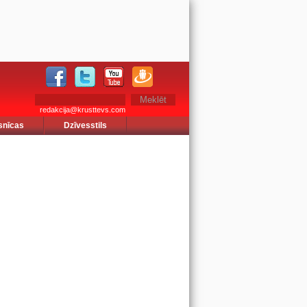
redakcija@krusttevs.com
snīcas
Dzīvesstils