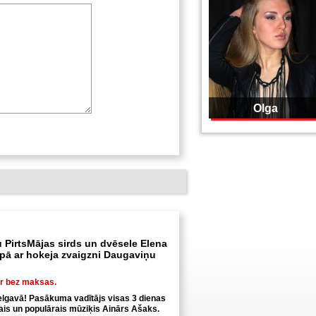
Olga
 PirtsMājas sirds un dvēsele Elena
ā ar hokeja zvaigzni Daugaviņu
ir bez maksas.
elgavā! Pasākuma vadītājs visas 3 dienas
tais un populārais mūziķis Ainārs Ašaks.