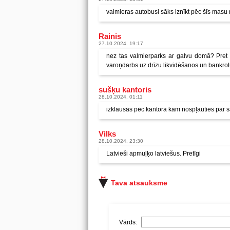
valmieras autobusi sāks iznīkt pēc šīs masu
Rainis
27.10.2024. 19:17
nez tas valmierparks ar galvu domā? Pret 
varoņdarbs uz drīzu likvidēšanos un bankro
sušķu kantoris
28.10.2024. 01:11
izklausās pēc kantora kam nospļauties par s
Vilks
28.10.2024. 23:30
Latvieši apmuļķo latviešus. Pretīgi
Tava atsauksme
Vārds: