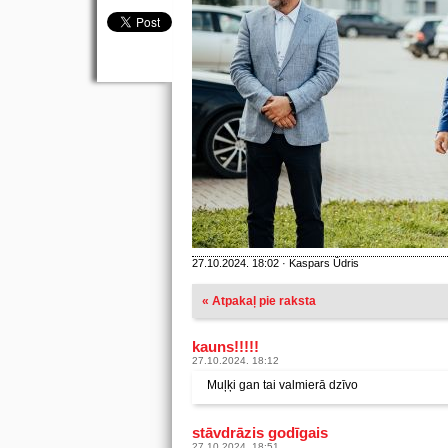
27.10.2024. 18:02 · Kaspars Ūdris
« Atpakaļ pie raksta
kauns!!!!!
27.10.2024. 18:12
Muļķi gan tai valmierā dzīvo
stāvdrāzis godīgais
27.10.2024. 18:51