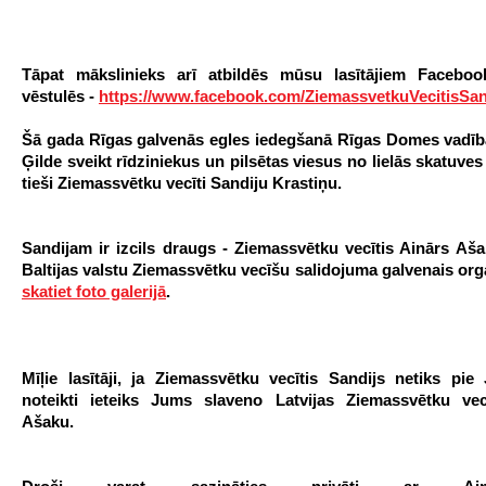
Tāpat mākslinieks arī atbildēs mūsu lasītājiem Faceboo
vēstulēs -
https://www.facebook.com/ZiemassvetkuVecitisSan
Šā gada Rīgas galvenās egles iedegšanā Rīgas Domes vadī
Ģilde sveikt rīdziniekus un pilsētas viesus no lielās skatuves
tieši Ziemassvētku vecīti Sandiju Krastiņu.
Sandijam ir izcils draugs - Ziemassvētku vecītis Ainārs Aš
Baltijas valstu Ziemassvētku vecīšu salidojuma galvenais org
skatiet foto galerijā
.
Mīļie lasītāji, ja Ziemassvētku vecītis Sandijs netiks pie
noteikti ieteiks Jums slaveno Latvijas Ziemassvētku vec
Ašaku.