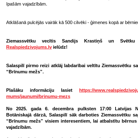
īpašām vajadzībām.
Atklāšanā pulcējās vairāk kā 500 cilvēki - ģimenes kopā ar bērni
Ziemassvētku vecītis Sandijs Krastiņš un Svētku
Realspiedzivojums.lv
ielūdz!
Salaspilī pirmo reizi atklāj labdarībai veltītu Ziemassvētku s
“Brīnumu mežs”
.
Plašāku informāciju lasiet
https://www.realspiedzivoj
mums/jaunumi/brinumu-mezs
No 2025. gada 6. decembra pulksten 17:00 Latvijas Na
Botāniskajā dārzā, Salaspilī sāk darboties Ziemassvētku sa
“Brīnumu mežs” visiem interesentiem
, lai atbalstītu bērnu
vajadzībām.