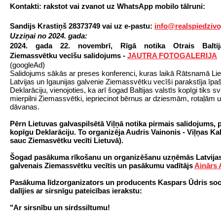
Kontakti: rakstot vai zvanot uz WhatsApp mobilo tālruni:
Sandijs Krastiņš
28373749 vai uz e-pastu
:
info@realspiedzivo
Uzziņai no 2024. gada:
2
024. gada 22. novembrī, Rīgā notika Otrais Baltij
Ziemassvētku vecīšu salidojums -
JAUTRA FOTOGALERIJA
(googleAd)
Salidojums sākās ar preses konferenci, kuras laikā Rātsnamā Lie
Latvijas un Igaunijas galvenie Ziemassvētku vecīši parakstīja īpa
Deklarāciju, vienojoties, ka arī šogad Baltijas valstīs kopīgi tiks sv
mierpilni Ziemassvētki, iepriecinot bērnus ar dziesmām, rotaļām u
dāvanas.
Pērn Lietuvas galvaspilsētā Viļņā notika pirmais salidojums, 
kopīgu Deklarāciju. To organizēja Audris Vainonis - Viļņas Kal
sauc Ziemasvētku vecīti Lietuvā).
Šogad pasākuma rīkošanu un organizēšanu uzņēmās Latvijas
galvenais Ziemassvētku vecītis un pasākumu vadītājs
Ainārs 
Pasākuma līdzorganizators un producents Kaspars Ūdris sociā
dalījies ar sirsnīgu pateicības ierakstu:
"Ar sirsnību un sirdssiltumu!