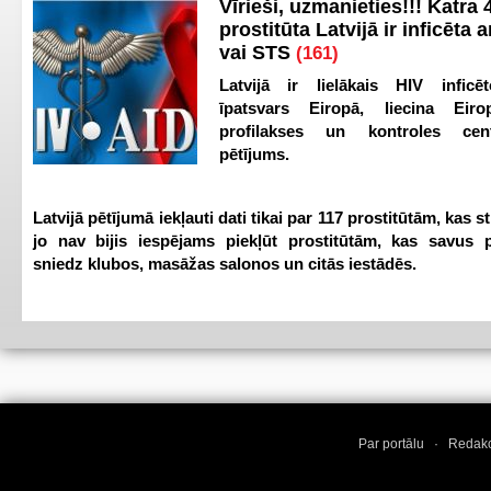
Vīrieši, uzmanieties!!! Katra 4
prostitūta Latvijā ir inficēta 
vai STS
(161)
Latvijā ir lielākais HIV inficēt
īpatsvars Eiropā, liecina Eir
profilakses un kontroles ce
pētījums.
Latvijā pētījumā iekļauti dati tikai par 117 prostitūtām, kas s
jo nav bijis iespējams piekļūt prostitūtām, kas savus 
sniedz klubos, masāžas salonos un citās iestādēs.
Par portālu
·
Redakc