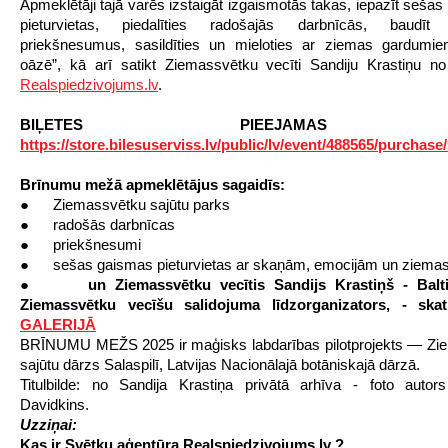
Apmeklētāji tajā varēs izstaigāt izgaismotās takas, iepazīt sešas
pieturvietas, piedalīties radošajās darbnīcās, baudīt
priekšnesumus, sasildīties un mieloties ar ziemas gardumie
oāzē”, kā arī satikt Ziemassvētku vecīti Sandiju Krastiņu n
Realspiedzivojums.lv
.
BIĻETES PIEEJAMAS Š
https://store.bilesuserviss.lv/public/lv/event/488565/purchase
Brīnumu mežā apmeklētājus sagaidīs:
● Ziemassvētku sajūtu parks
● radošās darbnīcas
● priekšnesumi
● sešas gaismas pieturvietas ar skaņām, emocijām un ziemas
●
un Ziemassvētku vecītis Sandijs Krastiņš
- Balt
Ziemassvētku vecīšu salidojuma līdzorganizators, - ska
GALERIJĀ
BRĪNUMU MEŽS 2025 ir maģisks labdarības pilotprojekts — Zi
sajūtu dārzs Salaspilī, Latvijas Nacionālajā botāniskajā dārzā.
Titulbilde: no Sandija Krastiņa privātā arhīva - foto autor
Davidkins.
Uzziņai:
Kas ir Svētku aģentūra Realspiedzivojums.lv ?