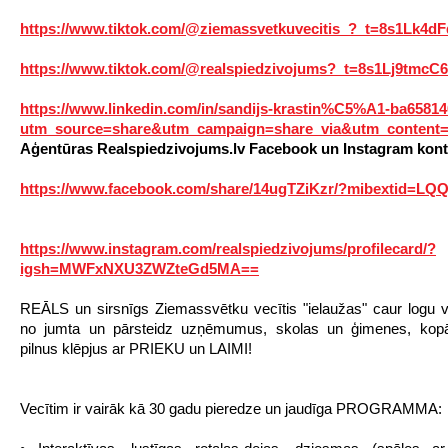
https://www.tiktok.com/@ziemassvetkuvecitis_?_t=8s1Lk4d
https://www.tiktok.com/@realspiedzivojums?_t=8s1Lj9tmcC
https://www.linkedin.com/in/sandijs-krastin%C5%A1-ba6581
utm_source=share&utm_campaign=share_via&utm_content=
Aģentūras Realspiedzivojums.lv Facebook un Instagram kont
https://www.facebook.com/share/14ugTZiKzr/?mibextid=LQ
https://www.instagram.com/realspiedzivojums/profilecard/?
igsh=MWFxNXU3ZWZteGd5MA==
REĀLS un sirsnīgs Ziemassvētku vecītis "ielaužas" caur logu v
no jumta un pārsteidz uzņēmumus, skolas un ģimenes, kopā
pilnus klēpjus ar PRIEKU un LAIMI!
Vecītim ir vairāk kā 30 gadu pieredze un jaudīga PROGRAMMA: