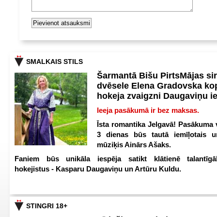
SMALKAIS STILS
Šarmantā Bišu PirtsMājas si
dvēsele Elena Gradovska ko
hokeja zvaigzni Daugaviņu i
Ieeja pasākumā ir bez maksas.
Īsta romantika Jelgavā! Pasākuma v
3 dienas būs tautā iemīļotais u
mūziķis Ainārs Ašaks.
Faniem būs unikāla iespēja satikt klātienē talantīgā
hokejistus - Kasparu Daugaviņu un Artūru Kuldu.
STINGRI 18+