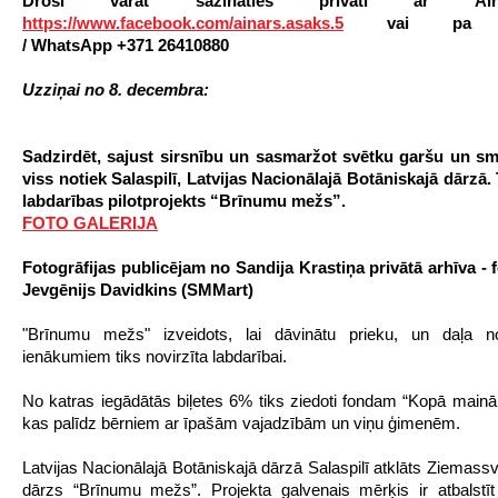
Droši varat sazināties privāti ar A
https://www.facebook.com/ainars.asaks.5
vai p
/
WhatsApp
+371 26410880
Uzziņai no 8. decembra:
Sadzirdēt, sajust sirsnību un sasmaržot svētku garšu un sm
viss notiek Salaspilī, Latvijas Nacionālajā Botāniskajā dārzā. 
labdarības pilotprojekts “Brīnumu mežs”.
FOTO GALERIJA
Fotogrāfijas publicējam no Sandija Krastiņa privātā arhīva - 
Jevgēnijs Davidkins (SMMart)
"Brīnumu mežs" izveidots, lai dāvinātu prieku, un daļa n
ienākumiem tiks novirzīta labdarībai.
No katras iegādātās biļetes 6% tiks ziedoti fondam “Kopā mainā
kas palīdz bērniem ar īpašām vajadzībām un viņu ģimenēm.
Latvijas Nacionālajā Botāniskajā dārzā Salaspilī atklāts Ziemassv
dārzs “Brīnumu mežs”. Projekta galvenais mērķis ir atbalstī