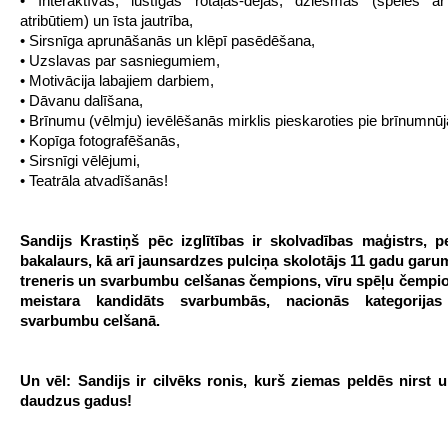
• Interaktīvas, lustīgas rotaļas-dejas, dziesmas (spēles ar
atribūtiem) un īsta jautrība,
• Sirsnīga aprunāšanās un klēpī pasēdēšana,
• Uzslavas par sasniegumiem,
• Motivācija labajiem darbiem,
• Dāvanu dalīšana,
• Brīnumu (vēlmju) ievēlēšanās mirklis pieskaroties pie brīnumnūj
• Kopīga fotografēšanās,
• Sirsnīgi vēlējumi,
• Teatrāla atvadīšanās!
Sandijs Krastiņš pēc izglītības ir skolvadības maģistrs, p
bakalaurs, kā arī jaunsardzes pulciņa skolotājs 11 gadu garu
treneris un svarbumbu celšanas čempions, vīru spēļu čempio
meistara kandidāts svarbumbās, nacionās kategorijas 
svarbumbu celšanā.
Un vēl:
Sandijs ir
cilvēks ronis, kurš ziemas peldēs nirst 
daudzus gadus!