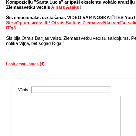
Kompozīciju "Santa Lucia" ar īpaši ekselentu vokālo aranžiju 
Ziemassvētku vecītis
Ainārs Ašaks
!
Šīs emocionālās uzstāšanās VIDEO VAR NOSKATĪTIES YouTu
Sirsnīgi un sirdssilti! Otrais Baltijas Ziemassvētku vecīšu sa
Rīgā
Šis bija Otrais Baltijas valstu Ziemassvētku vecīšu salidojums. P
notika Viļņā, bet šogad Rīgā."
Lasīt atsauksmes (4)
Vārds: