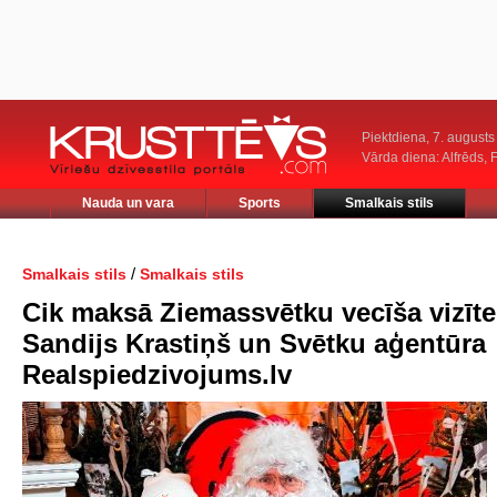
Piektdiena, 7. augusts
Vārda diena: Alfrēds, 
Nauda un vara
Sports
Smalkais stils
/
Smalkais stils
Smalkais stils
Cik maksā Ziemassvētku vecīša vizīte
Sandijs Krastiņš un Svētku aģentūra
Realspiedzivojums.lv