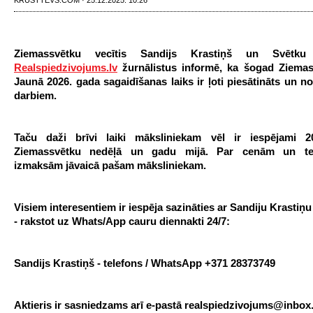
KRUSTTEVS.COM · 25.12.2025. 10:26
Ziemassvētku vecītis Sandijs Krastiņš un Svētku
Realspiedzivojums.lv
žurnālistus informē, ka šogad Ziema
Jaunā 2026. gada sagaidīšanas laiks ir ļoti piesātināts un n
darbiem.
Taču daži brīvi laiki māksliniekam vēl ir iespējami 2
Ziemassvētku nedēļā un gadu mijā. Par cenām un te
izmaksām jāvaicā pašam māksliniekam.
Visiem interesentiem ir iespēja sazināties ar Sandiju Krastiņu
- rakstot uz Whats/App cauru diennakti 24/7:
Sandijs Krastiņš - telefons /
WhatsApp
+371 28373749
Aktieris ir sasniedzams arī e-pastā realspiedzivojums@inbox.