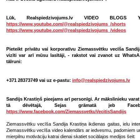
Lūk, Realspiedzivojums.lv VIDEO BLOGS Y
https://www.youtube.com/@realspiedzivojums_/shorts
https://www.youtube.com/@realspiedzivojums_/videos
Pieteikt privātu vai korporatīvu Ziemassvētku vecīša
Sandij
vizīti
var arī mūsu lasītāji, - rakstot vai zvanot uz Whats
tālruni:
+371 28373749 vai uz e-pastu
:
info@realspiedzivojums.lv
Sandijs Krastiņš pieejams arī personīgi. Ar mākslinieku varat
tā dēvētajā, Sejas grāmatā jeb Face
https://www.facebook.com/ZiemassvetkuVecitisSandijs
Ziemassvētku vecīša Sandija Krastiņa ikdienas gaitas, ielu inter
Ziemassvētku vecīša video kalendārs ar iedvesmu, padomiem un 
mierpilnu motivāciju katrai dienai skatiet sociālajos medijos šeit: