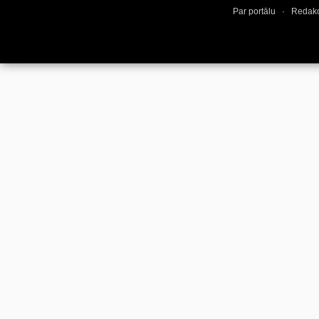
Par portālu
·
Redakc