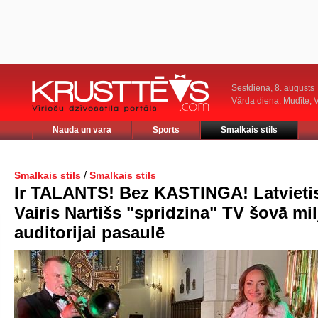
Sestdiena, 8. augusts
Vārda diena: Mudīte, V
Nauda un vara
Sports
Smalkais stils
/
Smalkais stils
Smalkais stils
Ir TALANTS! Bez KASTINGA! Latvieti
Vairis Nartišs "spridzina" TV šovā mi
auditorijai pasaulē