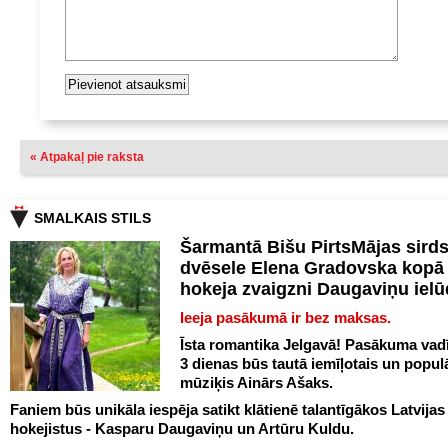
« Atpakaļ pie raksta
SMALKAIS STILS
Šarmantā Bišu PirtsMājas sird
dvēsele Elena Gradovska kopā 
hokeja zvaigzni Daugaviņu iel
Ieeja pasākumā ir bez maksas.
Īsta romantika Jelgavā! Pasākuma vadī
3 dienas būs tautā iemīļotais un popul
mūziķis Ainārs Ašaks.
Faniem būs unikāla iespēja satikt klātienē talantīgākos Latvijas
hokejistus - Kasparu Daugaviņu un Artūru Kuldu.