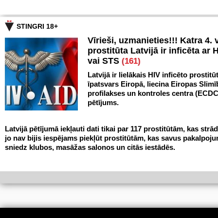
STINGRI 18+
Vīrieši, uzmanieties!!! Katra 4. v
prostitūta Latvijā ir inficēta ar 
vai STS
(161)
Latvijā ir lielākais HIV inficēto prostitū
īpatsvars Eiropā, liecina Eiropas Slim
profilakses un kontroles centra (ECDC
pētījums.
Latvijā pētījumā iekļauti dati tikai par 117 prostitūtām, kas strād
jo nav bijis iespējams piekļūt prostitūtām, kas savus pakalpoj
sniedz klubos, masāžas salonos un citās iestādēs.