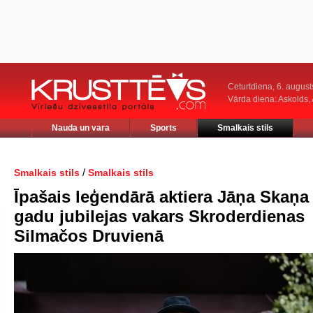
Ceturtdiena, 6. august
Vārda diena: Askolds,
Nauda un vara
Sports
Smalkais stils
/
Smalkais stils
Smalkais stils
Īpašais leģendārā aktiera Jāņa Skaņa
gadu jubilejas vakars Skroderdienas
Silmačos Druvienā