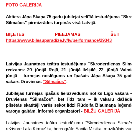
FOTO GALERIJA
Aktiera Jāņa Skaņa 75 gadu jubilejai veltītā iestudējuma “Sk
Silmačos” pirmizrādes turpinās visā Latvijā.
BIĻETES PIEEJAMAS ŠE
https://www.bilesuparadize.lv/lv/performance/29343
Latvijas Jaunatnes teātra iestudējums “Skroderdienas Sil
redzams: 20. jūnijā Rojā, 21. jūnijā Ikšķilē, 22. jūnijā Valm
jūnijā – turnejas noslēgums un īpašais Jāņa Skaņa 75 gadu
vakars Druvienas
“Silmačos”
.
Jubilejas turnejas īpašais lieluzvedums notiks Līgo vakarā –
Druvienas “Silmačos”, bet līdz tam – ik vakaru dažādā
pilsētās skatītāji varēs sekot līdzi Rūdolfa Blaumaņa leģen
varoņu gaitām, informē organizatori -
BILŽU GALERIJĀ
Latvijas Jaunatnes teātra iestudējumu “Skroderdienas Silmač
režisore Laila Kirmuška, horeogrāfe Sanita Misika, muzikālais vad