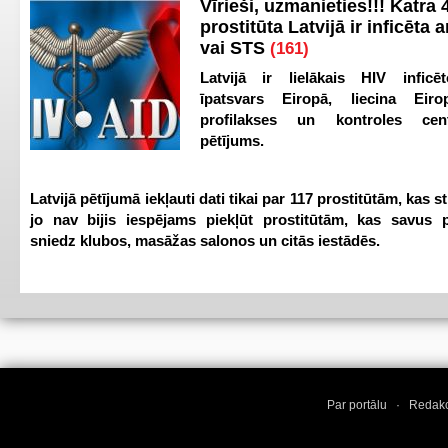
Vīrieši, uzmanieties!!! Katra 4
prostitūta Latvijā ir inficēta 
vai STS
(161)
Latvijā ir lielākais HIV inficēt
īpatsvars Eiropā, liecina Eir
profilakses un kontroles ce
pētījums.
Latvijā pētījumā iekļauti dati tikai par 117 prostitūtām, kas s
jo nav bijis iespējams piekļūt prostitūtām, kas savus 
sniedz klubos, masāžas salonos un citās iestādēs.
Par portālu
·
Redakc