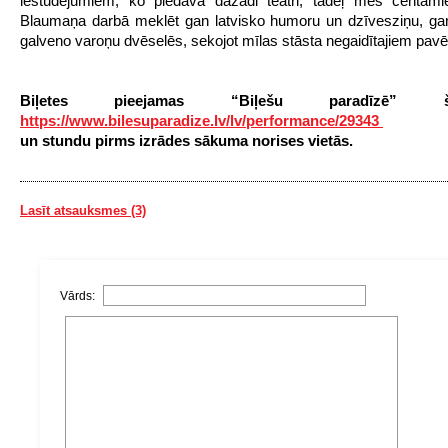
iestudējumiem, ko piedāvā dažādi teātri, tādēļ mēs centāmi
Blaumaņa darbā meklēt gan latvisko humoru un dzīvesziņu, gan
galveno varoņu dvēselēs, sekojot mīlas stāsta negaidītajiem pavē
Biļetes pieejamas “Biļešu paradīzē”
https://www.bilesuparadize.lv/lv/performance/29343
un stundu pirms izrādes sākuma norises vietās.
Lasīt atsauksmes (3)
Vārds: