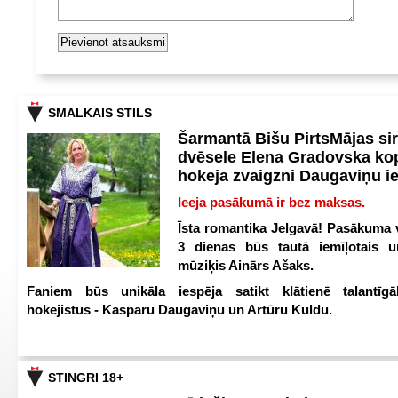
SMALKAIS STILS
Šarmantā Bišu PirtsMājas si
dvēsele Elena Gradovska ko
hokeja zvaigzni Daugaviņu i
Ieeja pasākumā ir bez maksas.
Īsta romantika Jelgavā! Pasākuma v
3 dienas būs tautā iemīļotais u
mūziķis Ainārs Ašaks.
Faniem būs unikāla iespēja satikt klātienē talantīgā
hokejistus - Kasparu Daugaviņu un Artūru Kuldu.
STINGRI 18+