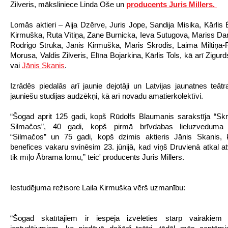
Zilveris, māksliniece Linda Oše un
producents Juris Millers.
Lomās aktieri – Aija Dzērve, Juris Jope, Sandija Misika, Kārlis Ē
Kirmuška, Ruta Vītiņa, Zane Burnicka, Ieva Sutugova, Mariss Dani
Rodrigo Struka, Jānis Kirmuška, Māris Skrodis, Laima Miltiņa
Morusa, Valdis Zilveris, Elīna Bojarkina, Kārlis Tols, kā arī Zigu
vai
Jānis Skanis
.
Izrādēs piedalās arī jaunie dejotāji un Latvijas jaunatnes teāt
jauniešu studijas audzēkņi, kā arī novadu amatierkolektīvi.
“Šogad aprit 125 gadi, kopš Rūdolfs Blaumanis sarakstīja “Sk
Silmačos”, 40 gadi, kopš pirmā brīvdabas lieluzveduma
“Silmačos” un 75 gadi, kopš dzimis aktieris Jānis Skanis, 
benefices vakaru svinēsim 23. jūnijā, kad viņš Druvienā atkal a
tik mīļo Ābrama lomu,” teic' producents Juris Millers.
Iestudējuma režisore Laila Kirmuška vērš uzmanību:
“Šogad skatītājiem ir iespēja izvēlēties starp vairākiem