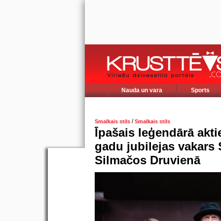
Nauda un vara
Sports
/
Smalkais stils
Smalkais stils
Īpašais leģendārā akt
gadu jubilejas vakars
Silmačos Druvienā