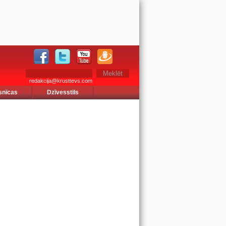
redakcija@krusttevs.com
snīcas
Dzīvesstils