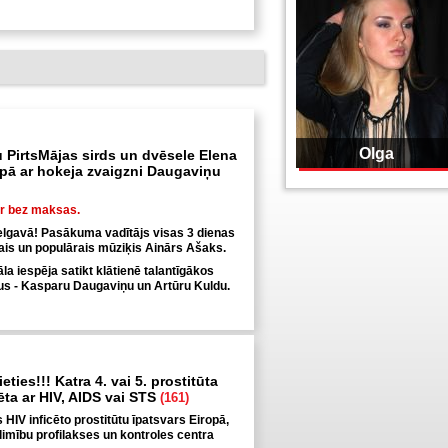
Olga
 PirtsMājas sirds un dvēsele Elena
ā ar hokeja zvaigzni Daugaviņu
ir bez maksas.
elgavā! Pasākuma vadītājs visas 3 dienas
tais un populārais mūziķis Ainārs Ašaks.
a iespēja satikt klātienē talantīgākos
tus - Kasparu Daugaviņu un Artūru Kuldu.
eties!!! Katra 4. vai 5. prostitūta
cēta ar HIV, AIDS vai STS
(161)
is HIV inficēto prostitūtu īpatsvars Eiropā,
limību profilakses un kontroles centra