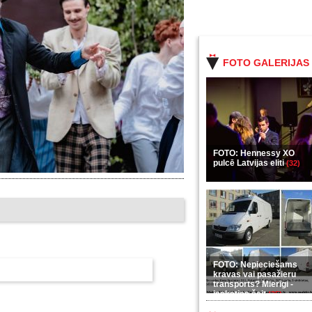
FOTO GALERIJAS
FOTO: Hennessy XO
pulcē Latvijas eliti
(32)
FOTO: Nepieciešams
kravas vai pasažieru
transports? Mierīgi -
ieskaties šeit
(35)