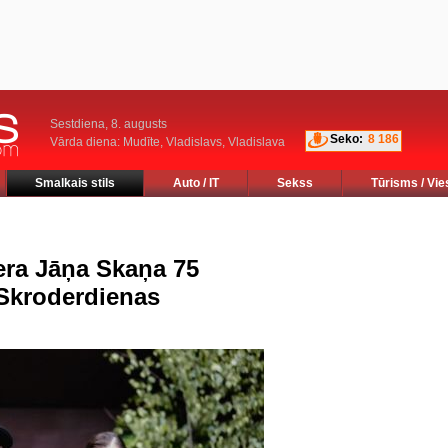
Sestdiena, 8. augusts
Seko:
8 186
Vārda diena: Mudīte, Vladislavs, Vladislava
Smalkais stils
Auto / IT
Sekss
Tūrisms / Vie
iera Jāņa Skaņa 75
 Skroderdienas