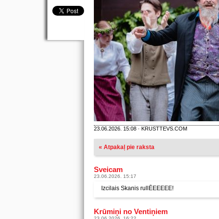
23.06.2026. 15:08 · KRUSTTEVS.COM
« Atpakaļ pie raksta
Sveicam
23.06.2026. 15:17
Izcilais Skanis rullĒEEEEE!
Krūmiņi no Ventiņiem
23.06.2026. 16:22