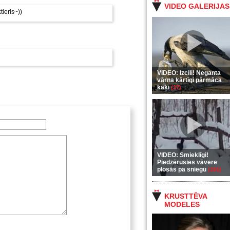
VIDEO GALERIJAS
ieris~))
VIDEO: Izcili! Neganta
vārna kārtīgi pārmāca
kaķi
(37)
VIDEO: Smieklīgi!
Piedzērusies vāvere
plosās pa sniegu
(255)
KRUSTTĒVA
MODELES