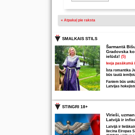
« Atpakaļ pie raksta
SMALKAIS STILS
Šarmantā Bišu
Gradovska kop
ielūdz!
(5)
Ieeja pasākumā 
Īsta romantika J
būs tautā iemīļo
Faniem būs unikāl
Latvijas hokejis
STINGRI 18+
Vīrieši, uzmani
Latvijā ir infi
Latvijā ir lielāka
liecina Eiropas S