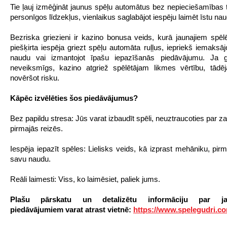
Tie ļauj izmēģināt jaunus spēļu automātus bez nepieciešamības 
personīgos līdzekļus, vienlaikus saglabājot iespēju laimēt īstu nau
Bezriska griezieni ir kazino bonusa veids, kurā jaunajiem spēlē
piešķirta iespēja griezt spēļu automāta ruļļus, iepriekš iemaksāj
naudu vai izmantojot īpašu iepazīšanās piedāvājumu. Ja gr
neveiksmīgs, kazino atgriež spēlētājam likmes vērtību, tādējā
novēršot risku.
Kāpēc izvēlēties šos piedāvājumus?
Bez papildu stresa: Jūs varat izbaudīt spēli, neuztraucoties par 
pirmajās reizēs.
Iespēja iepazīt spēles: Lielisks veids, kā izprast mehāniku, pirm
savu naudu.
Reāli laimesti: Viss, ko laimēsiet, paliek jums.
Plašu pārskatu un detalizētu informāciju par ja
piedāvājumiem varat atrast vietnē:
https://www.spelegudri.c