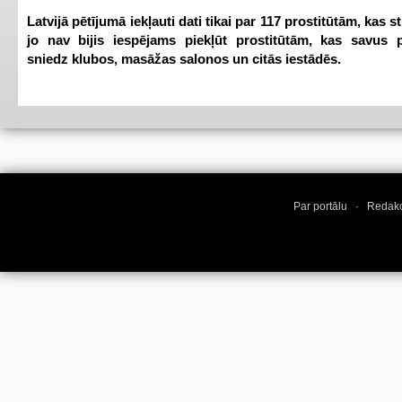
Latvijā pētījumā iekļauti dati tikai par 117 prostitūtām, kas s
jo nav bijis iespējams piekļūt prostitūtām, kas savus 
sniedz klubos, masāžas salonos un citās iestādēs.
Par portālu
·
Redakc