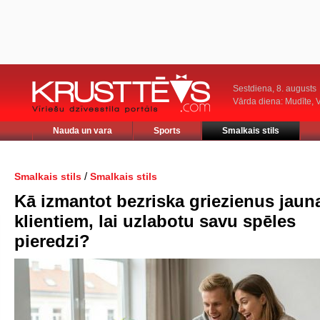
Sestdiena, 8. augusts
Vārda diena: Mudīte, V
Nauda un vara
Sports
Smalkais stils
/
Smalkais stils
Smalkais stils
Kā izmantot bezriska griezienus jaun
klientiem, lai uzlabotu savu spēles
pieredzi?