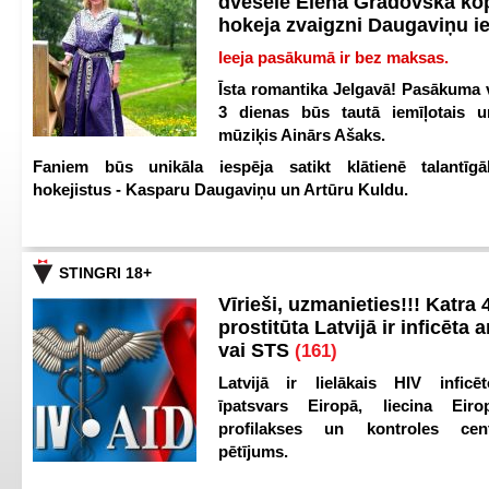
dvēsele Elena Gradovska ko
hokeja zvaigzni Daugaviņu i
Ieeja pasākumā ir bez maksas.
Īsta romantika Jelgavā! Pasākuma v
3 dienas būs tautā iemīļotais u
mūziķis Ainārs Ašaks.
Faniem būs unikāla iespēja satikt klātienē talantīgā
hokejistus - Kasparu Daugaviņu un Artūru Kuldu.
STINGRI 18+
Vīrieši, uzmanieties!!! Katra 4
prostitūta Latvijā ir inficēta 
vai STS
(161)
Latvijā ir lielākais HIV inficēt
īpatsvars Eiropā, liecina Eir
profilakses un kontroles ce
pētījums.