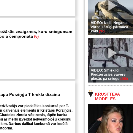
VIDEO: Izcili! Neganta
vārna kārtīgi pārmāca
ožākās zvaigznes, kuru sniegumam
kaķi
(37)
utbola čempionātā
(6)
VIDEO: Smieklīgi!
Piedzērusies vāvere
plosās pa sniegu
(255)
KRUSTTĒVA
tapa Porziņģa T-krekla dizaina
MODELES
iedzīvotājs var piedalīties konkursā par T-
ur galvenais elements ir Kristaps Porziņģis.
Citadeles zīmola vēstnesis, tāpēc banka
u ar mērķi izveidot iedvesmojošu krekliņu
iem. Darbus dalībai konkursā var iesūtīt
oktobrim.