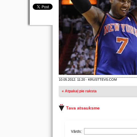
10.05.2012. 11:20 · KRUSTTEVS.COM
« Atpakaļ pie raksta
Tava atsauksme
Vārds: