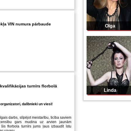
ekļa VIN numura pārbaude
Olga
valifikācijas turnīrs florbolā
Linda
organizatori, dalībnieki un viesi!
īgais darbs, slīpējot meistarību, ticība saviem
censību gars mudina uz arvien jaunām
šis florbola turnīrs jums ļaus izbaudīt īstu
ar uzvaru.