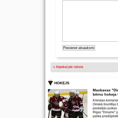
« Atpakaļ pie raksta
HOKEJS
Maskavas "Di
bērnu hokeja 
Krievijas komand
Omskā triumfēja b
piedalījās puika
Rīgas "Dinamo" j
palika priekšpēdē