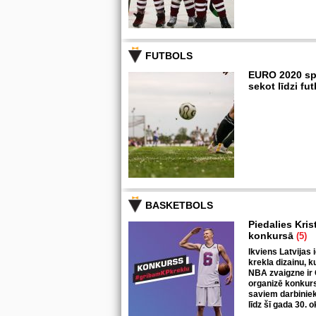
FUTBOLS
EURO 2020 sp
sekot līdzi f
BASKETBOLS
Piedalies Kris
konkursā
(5)
Ikviens Latvijas 
krekla dizainu, k
NBA zvaigzne ir 
organizē konkurs
saviem darbiniek
līdz šī gada 30. 