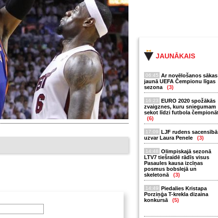
JAUNĀKAIS
06:45
Ar novēlošanos sākas
jaunā UEFA Čempionu līgas
sezona
(3)
16:23
EURO 2020 spožākās
zvaigznes, kuru sniegumam
sekot līdzi futbola čempionā
(6)
17:09
LJF rudens sacensībā
uzvar Laura Penele
(3)
14:48
Olimpiskajā sezonā
LTV7 tiešraidē rādīs visus
Pasaules kausa izcīņas
posmus bobslejā un
skeletonā
(3)
14:49
Piedalies Kristapa
Porziņģa T-krekla dizaina
konkursā
(5)