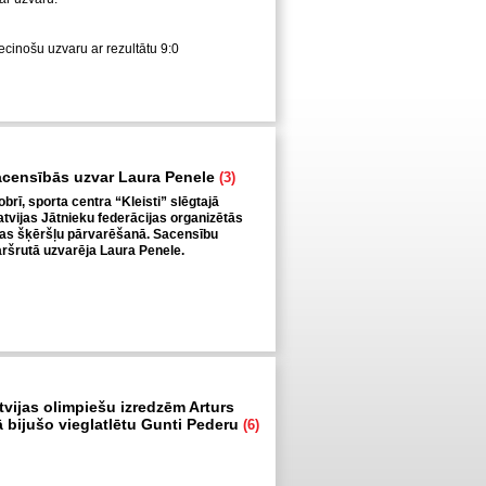
iecinošu uzvaru ar rezultātu 9:0
acensībās uzvar Laura Penele
(3)
obrī, sporta centra “Kleisti” slēgtajā
tvijas Jātnieku federācijas organizētās
as šķēršļu pārvarēšanā. Sacensību
ršrutā uzvarēja Laura Penele.
tvijas olimpiešu izredzēm Arturs
ā bijušo vieglatlētu Gunti Pederu
(6)