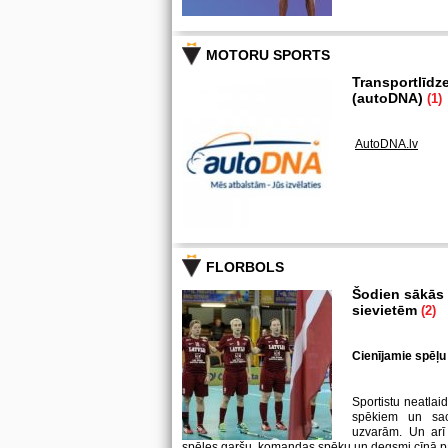
MOTORU SPORTS
Transportlīdz
(autoDNA)
(1)
AutoDNA.lv
FLORBOLS
Šodien sākās k
sievietēm
(2)
Cienījamie spēļu 
Sportistu neatlaid
spēkiem un sa
uzvarām. Un arī 
spēles garšu, komandas spēku un degsmi cīņā p