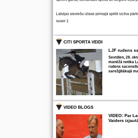
Latvijas sieviešu izlase pirmajā spēlē izcīna pārl
suser-1
CITI SPORTA VEIDI
LJF rudens s
Sestdien, 28. okt
manēžā notika La
rudens sacensīb
sarežģītākajā ma
VIDEO BLOGS
VIDEO: Par La
Vaiders izjaut