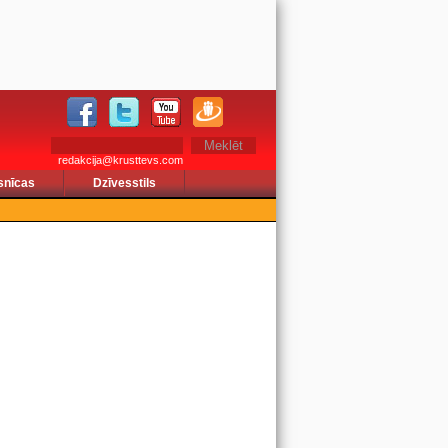
redakcija@krusttevs.com
snīcas
Dzīvesstils