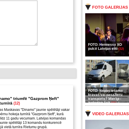
FOTO GALERIJAS
FOTO: Hennessy XO
pulcē Latvijas eliti
(32)
FOTO: Nepieciešams
kravas vai pasažieru
namo" triumfē "Gazprom Ņeft"
transports? Mierīgi -
turnīrā
ieskaties šeit
(12)
(35)
as Maskavas "Dinamo" jaunie spēlētāji vakar
VIDEO GALERIJAS
ērnu hokeja turnīrā "Gazprom Ņeft", kurā
s līdz 11 gadu vecumam. Latvijas komandas
aunie spēlētāji 13 komandu konkurencē
jā vietā turnīra Rietumu grupā.