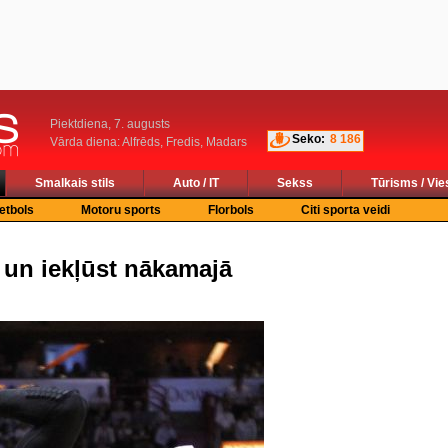
Piektdiena, 7. augusts
Seko:
8 186
Vārda diena: Alfrēds, Fredis, Madars
Smalkais stils
Auto / IT
Sekss
Tūrisms / Vie
etbols
Motoru sports
Florbols
Citi sporta veidi
 un iekļūst nākamajā