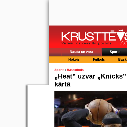
Nauda un vara
Sports
Hokejs
Futbols
Bask
/
Sports
Basketbols
„Heat” uzvar „Knicks”
kārtā