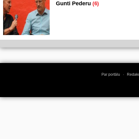
Gunti Pederu
(6)
Par portālu
·
Redakc