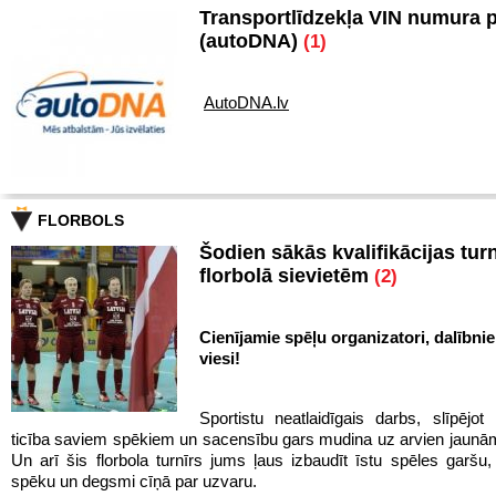
Transportlīdzekļa VIN numura 
(autoDNA)
(1)
AutoDNA.lv
FLORBOLS
Šodien sākās kvalifikācijas turn
florbolā sievietēm
(2)
Cienījamie spēļu organizatori, dalībnie
viesi!
Sportistu neatlaidīgais darbs, slīpējot 
ticība saviem spēkiem un sacensību gars mudina uz arvien jaun
Un arī šis florbola turnīrs jums ļaus izbaudīt īstu spēles garš
spēku un degsmi cīņā par uzvaru.