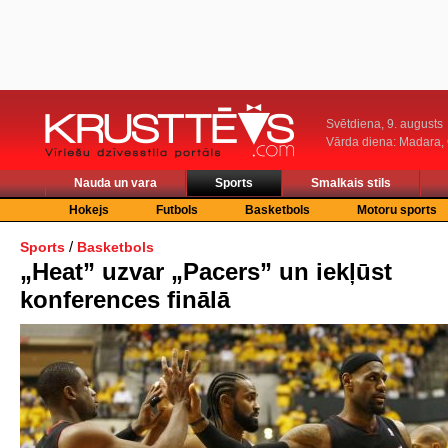
Svētdiena, 9. augusts
Vārda diena: Madara
Nauda un vara
Sports
Smalkais stils
Hokejs
Futbols
Basketbols
Motoru sports
/
Sports
Basketbols
„Heat” uzvar „Pacers” un iekļūst
konferences finālā