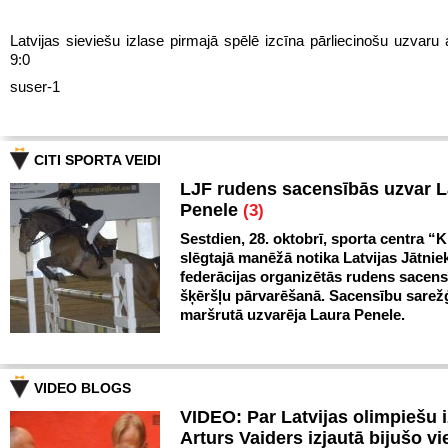
Latvijas sieviešu izlase pirmajā spēlē izcīna pārliecinošu uzvaru 
9:0
suser-1
CITI SPORTA VEIDI
LJF rudens sacensībās uzvar 
Penele
(3)
Sestdien, 28. oktobrī, sporta centra “Kl
slēgtajā manēžā notika Latvijas Jātnie
federācijas organizētās rudens sacen
šķēršļu pārvarēšanā. Sacensību sarežģ
maršrutā uzvarēja Laura Penele.
VIDEO BLOGS
VIDEO: Par Latvijas olimpiešu 
Arturs Vaiders izjautā bijušo vi