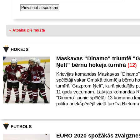
« Atpakaļ pie raksta
HOKEJS
Maskavas "Dinamo" triumfē "
Ņeft" bērnu hokeja turnīrā
(12)
Krievijas komandas Maskavas "Dinamo" 
spēlētāji vakar Omskā triumfēja bērnu h
turnīrā "Gazprom Ņeft", kurā piedalījās pu
11 gadu vecumam. Latvijas komandas R
"Dinamo" jaunie spēlētāji 13 komandu k
palika priekšpēdējā vietā turnīra Rietumu
FUTBOLS
EURO 2020 spožākās zvaigznes