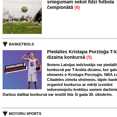
sniegumam sekot līdzi futbola
čempionātā
(6)
BASKETBOLS
Piedalies Kristapa Porziņģa T-k
dizaina konkursā
(5)
Ikviens Latvijas iedzīvotājs var piedalīt
konkursā par T-krekla dizainu, kur gal
elements ir Kristaps Porziņģis. NBA zv
Citadeles zīmola vēstnesis, tāpēc ban
organizē konkursu ar mērķi izveidot
iedvesmojošu krekliņu saviem darbini
Darbus dalībai konkursā var iesūtīt līdz šī gada 30. oktobrim.
MOTORU SPORTS