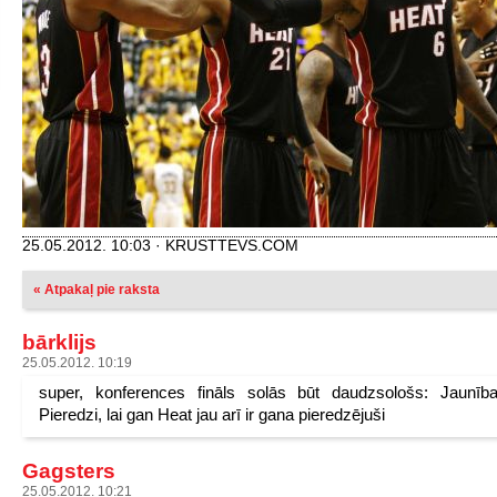
25.05.2012. 10:03 · KRUSTTEVS.COM
« Atpakaļ pie raksta
bārklijs
25.05.2012. 10:19
super, konferences fināls solās būt daudzsološs: Jaunīb
Pieredzi, lai gan Heat jau arī ir gana pieredzējuši
Gagsters
25.05.2012. 10:21