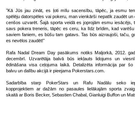
"Kā Jūs jau zināt, es ļoti mīlu sacensību, tāpēc, ja esmu ten
spēlēju datorspēles vai pokeru, man vienkārši nepatīk zaudēt un
cenšos uzvarēt. Šajā sporta veidā es joprojām esmu iesācējs, 
savs pokera treneris, tāpēc es ceru, ka līdz brīdim, kad varēšu 
saviem faniem, es būšu tam gatavs. Tas būs aizraujoši, taču, go
es nevēlos zaudēt!"
Rafa Nadal Dream Day pasākums notiks Maljorkā, 2012. gad
decembrī. Uzvarētāja balvā būs iekļauts lidojums un viesnī
ēdināšana visa ceļojuma laikā. Detalizēta informācija par šo 
balvu un dalību akcijā ir pieejama Pokerstars.com.
Sadarbība starp PokerStars un Rafu Nadālu seko iepr
kopprojektiem ar dažām no pasaules lielākajām sporta zvaig
skaitā ar Boris Becker, Sebastien Chabal, Gianluigi Buffon un Mat