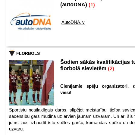
(autoDNA)
(1)
AutoDNA.lv
FLORBOLS
Šodien sākās kvalifikācijas t
florbolā sievietēm
(2)
Cienījamie spēļu organizatori, d
viesi!
Sportistu neatlaidīgais darbs, slīpējot meistarību, ticība sav
sacensību gars mudina uz arvien jaunām uzvarām. Un arī šis fl
jums ļaus izbaudīt īstu spēles garšu, komandas spēku un de
uzvaru.