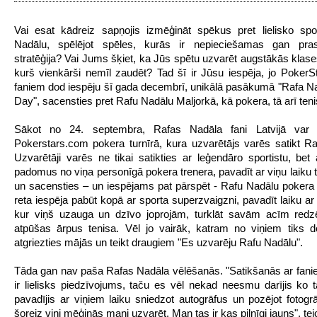
Vai esat kādreiz sapņojis izmēģināt spēkus pret lielisko spo
Nadālu, spēlējot spēles, kurās ir nepieciešamas gan pr
stratēģija? Vai Jums šķiet, ka Jūs spētu uzvarēt augstākās klases
kurš vienkārši nemīl zaudēt? Tad šī ir Jūsu iespēja, jo PokerS
faniem dod iespēju šī gada decembrī, unikālā pasākumā "Rafa 
Day", sacensties pret Rafu Nadālu Maljorkā, kā pokera, tā arī ten
Sākot no 24. septembra, Rafas Nadāla fani Latvijā var 
Pokerstars.com pokera turnīrā, kura uzvarētājs varēs satikt Ra
Uzvarētāji varēs ne tikai satikties ar leģendāro sportistu, bet
padomus no viņa personīgā pokera trenera, pavadīt ar viņu laiku t
un sacensties – un iespējams pat pārspēt - Rafu Nadālu pokera s
reta iespēja pabūt kopā ar sporta superzvaigzni, pavadīt laiku ar
kur viņš uzauga un dzīvo joprojām, turklāt savām acīm redzē
atpūšas ārpus tenisa. Vēl jo vairāk, katram no viņiem tiks d
atgriezties mājās un teikt draugiem "Es uzvarēju Rafu Nadālu".
Tāda gan nav paša Rafas Nadāla vēlēšanās. "Satikšanās ar fan
ir lielisks piedzīvojums, taču es vēl nekad neesmu darījis ko
pavadījis ar viņiem laiku sniedzot autogrāfus un pozējot fotogrā
šoreiz viņi mēģinās mani uzvarēt. Man tas ir kas pilnīgi jauns", te