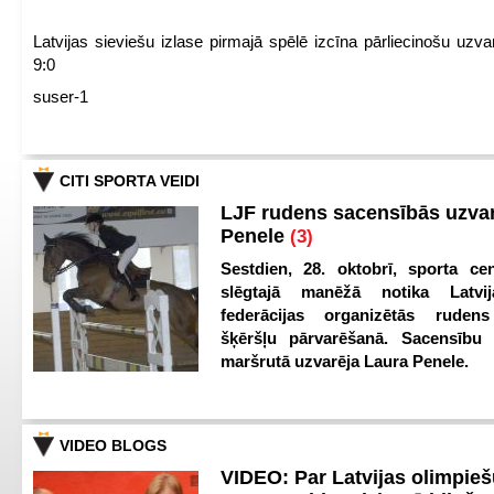
Latvijas sieviešu izlase pirmajā spēlē izcīna pārliecinošu uzva
9:0
suser-1
CITI SPORTA VEIDI
LJF rudens sacensībās uzva
Penele
(3)
Sestdien, 28. oktobrī, sporta cen
slēgtajā manēžā notika Latvij
federācijas organizētās ruden
šķēršļu pārvarēšanā. Sacensību s
maršrutā uzvarēja Laura Penele.
VIDEO BLOGS
VIDEO: Par Latvijas olimpie