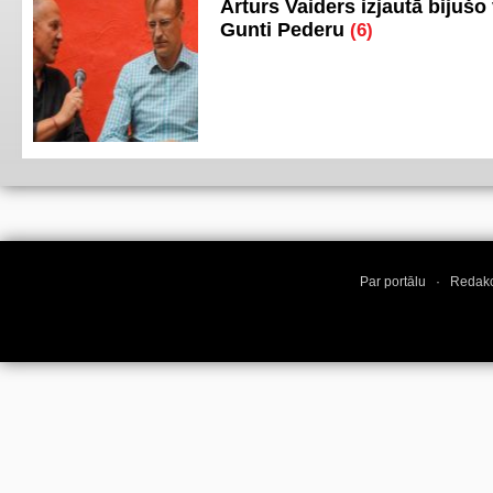
Arturs Vaiders izjautā bijušo 
Gunti Pederu
(6)
Par portālu
·
Redakc