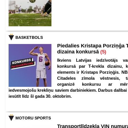
BASKETBOLS
Piedalies Kristapa Porziņģa 
dizaina konkursā
(5)
Ikviens Latvijas iedzīvotājs var
konkursā par T-krekla dizainu, k
elements ir Kristaps Porziņģis. NB
Citadeles zīmola vēstnesis, 
organizē konkursu ar mērķ
iedvesmojošu krekliņu saviem darbiniekiem. Darbus dalībai
iesūtīt līdz šī gada 30. oktobrim.
MOTORU SPORTS
Transportlīdzekļa VIN numu