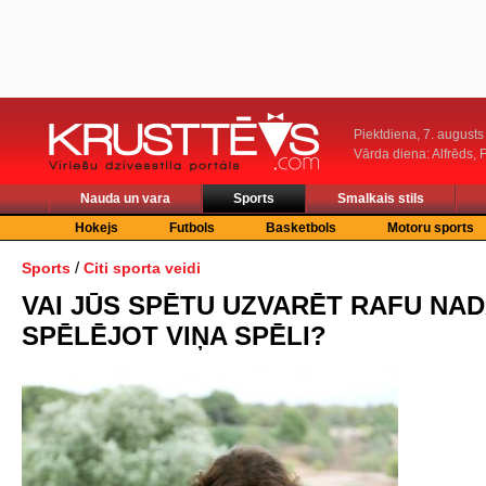
Piektdiena, 7. augusts
Vārda diena: Alfrēds, 
Nauda un vara
Sports
Smalkais stils
Hokejs
Futbols
Basketbols
Motoru sports
/
Sports
Citi sporta veidi
VAI JŪS SPĒTU UZVARĒT RAFU NA
SPĒLĒJOT VIŅA SPĒLI?