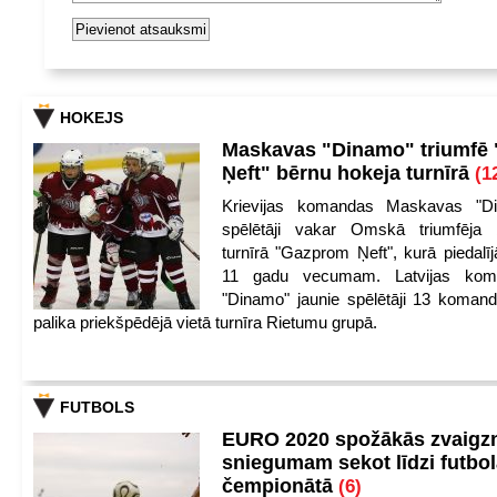
HOKEJS
Maskavas "Dinamo" triumfē
Ņeft" bērnu hokeja turnīrā
(1
Krievijas komandas Maskavas "Di
spēlētāji vakar Omskā triumfēja 
turnīrā "Gazprom Ņeft", kurā piedalīj
11 gadu vecumam. Latvijas kom
"Dinamo" jaunie spēlētāji 13 koman
palika priekšpēdējā vietā turnīra Rietumu grupā.
FUTBOLS
EURO 2020 spožākās zvaigzn
sniegumam sekot līdzi futbo
čempionātā
(6)