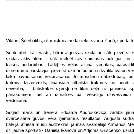
Viktors Ščerbatihs, olimpiskais medaļnieks svarcelšanā, sporta tr
Septembrī, kā ierasts, bērni atgriežas skolā un sāk pievērstie
skolas aktivitātēm – sāk meklēt sev saistošus pulciņus un c
klases nodarbības. Tādēļ es vēlos aicināt vecākus, pašvaldī
uzņēmumu pārstāvjus pievērst uzmanību bērnu kvalitatīva un ves
laika pavadīšanas veicināšanai. Jo mūsdienu sabiedrības, tos
kūtrais dzīvesveids, finansiālā atbalsta trūkums un nereti 
nevērība, ir būtiskākie šķēršļi ne tikai ceļā uz jauniešu sp
panākumiem, bet arī izpratnes par veselīgu dzīvesveid
veidošanā.
Šogad manā un trenera Eduarda Andruškēviča vadībā jaunie
svarcelšanā guvuši vērā ņemamus rezultātus. Augustā sudr
Latvijai atnesa mūsu audzēknis, jaunais svarcēlājs Armands Mež
citi jaunie sportisti - Daniela Ivanova un Artjoms Griščenko, uzrā