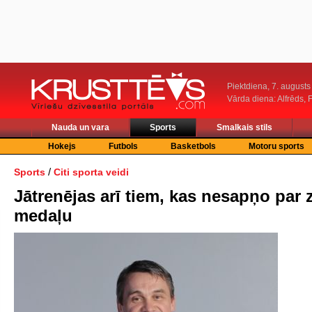
Piektdiena, 7. augusts
Vārda diena: Alfrēds, 
Nauda un vara
Sports
Smalkais stils
Hokejs
Futbols
Basketbols
Motoru sports
/
Sports
Citi sporta veidi
Jātrenējas arī tiem, kas nesapņo par z
medaļu