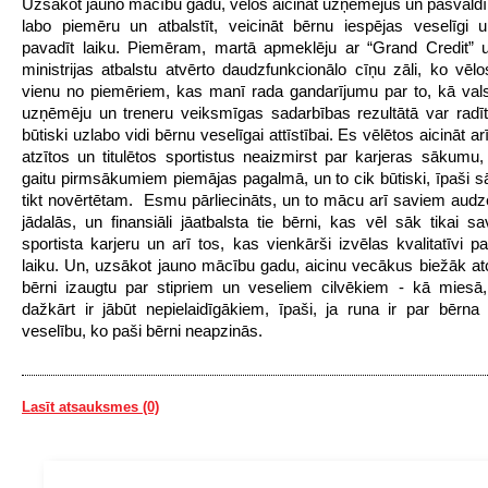
Uzsākot jauno mācību gadu, vēlos aicināt uzņēmējus un pašvaldī
labo piemēru un atbalstīt, veicināt bērnu iespējas veselīgi u
pavadīt laiku. Piemēram, martā apmeklēju ar “Grand Credit” u
ministrijas atbalstu atvērto daudzfunkcionālo cīņu zāli, ko vēl
vienu no piemēriem, kas manī rada gandarījumu par to, kā vals
uzņēmēju un treneru veiksmīgas sadarbības rezultātā var radīt
būtiski uzlabo vidi bērnu veselīgai attīstībai. Es vēlētos aicināt arī
atzītos un titulētos sportistus neaizmirst par karjeras sākumu,
gaitu pirmsākumiem piemājas pagalmā, un to cik būtiski, īpaši s
tikt novērtētam. Esmu pārliecināts, un to mācu arī saviem audz
jādalās, un finansiāli jāatbalsta tie bērni, kas vēl sāk tikai s
sportista karjeru un arī tos, kas vienkārši izvēlas kvalitatīvi p
laiku. Un, uzsākot jauno mācību gadu, aicinu vecākus biežāk atce
bērni izaugtu par stipriem un veseliem cilvēkiem - kā miesā
dažkārt ir jābūt nepielaidīgākiem, īpaši, ja runa ir par bērna
veselību, ko paši bērni neapzinās.
Lasīt atsauksmes (0)