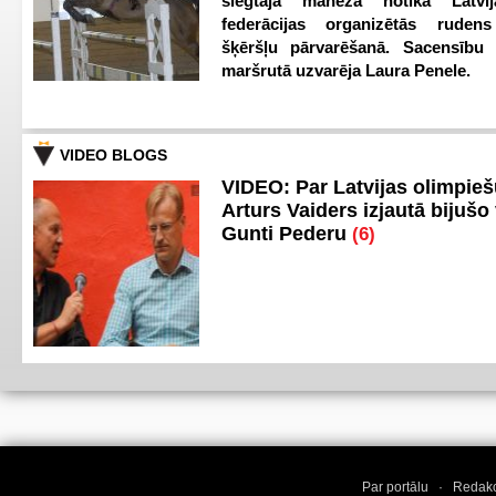
slēgtajā manēžā notika Latvij
federācijas organizētās ruden
šķēršļu pārvarēšanā. Sacensību s
maršrutā uzvarēja Laura Penele.
VIDEO BLOGS
VIDEO: Par Latvijas olimpie
Arturs Vaiders izjautā bijušo 
Gunti Pederu
(6)
Par portālu
·
Redakc