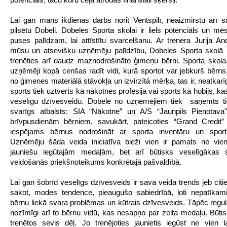
Lai gan mans ikdienas darbs norit Ventspilī, neaizmirstu arī 
pilsētu Dobeli. Dobeles Sporta skolai ir liels potenciāls un m
puses palīdzam, lai attīstītu svarcelšanu. Ar trenera Jurija An
mūsu un atsevišķu uzņēmēju palīdzību, Dobeles Sporta skolā 
trenēties arī daudz maznodrošināto ģimeņu bērni. Sporta skola,
uzņēmēji kopā cenšas radīt vidi, kurā sportot var jebkurš bērns,
no ģimenes materiālā stāvokļa un izvirzītā mērķa, tas ir, neatkarīg
sports tiek uztverts kā nākotnes profesija vai sports kā hobijs, k
veselīgu dzīvesveidu. Dobelē no uzņēmējiem tiek saņemts tie
svarīgs atbalsts: SIA “Nākotne” un A/S “Jaunpils Pienotava”
brīvpusdienām bērniem, savukārt, pateicoties “Grand Credit”
iespējams bērnus nodrošināt ar sporta inventāru un sport
Uzņēmēju šāda veida iniciatīva bieži vien ir pamats ne vie
jauniešu iegūtajām medaļām, bet arī būtisks veselīgākas s
veidošanās priekšnoteikums konkrētajā pašvaldībā.
Lai gan šobrīd veselīgs dzīvesveids ir sava veida trends jeb cit
sakot, modes tendence, pieaugušo sabiedrībā, ļoti nepatīkam
bērnu liekā svara problēmas un kūtrais dzīvesveids. Tāpēc regulār
nozīmīgi arī to bērnu vidū, kas nesapņo par zelta medaļu. Būtiski
trenētos sevis dēļ. Jo trenējoties jaunietis iegūst ne vien l