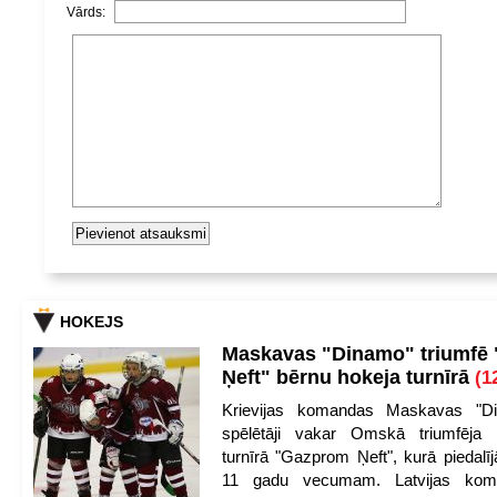
Vārds:
HOKEJS
Maskavas "Dinamo" triumfē
Ņeft" bērnu hokeja turnīrā
(1
Krievijas komandas Maskavas "Di
spēlētāji vakar Omskā triumfēja 
turnīrā "Gazprom Ņeft", kurā piedalīj
11 gadu vecumam. Latvijas kom