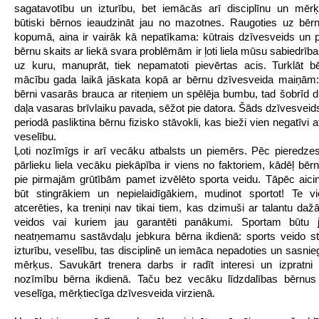
sagatavotību un izturību, bet iemācās arī disciplīnu un mērķ
būtiski bērnos ieaudzināt jau no mazotnes. Raugoties uz bēr
kopumā, aina ir vairāk kā nepatīkama: kūtrais dzīvesveids un 
bērnu skaits ar liekā svara problēmām ir ļoti liela mūsu sabiedrī
uz kuru, manuprāt, tiek nepamatoti pievērtas acis. Turklāt bē
mācību gada laikā jāskata kopā ar bērnu dzīvesveida maiņām:
bērni vasarās brauca ar riteņiem un spēlēja bumbu, tad šobrīd di
daļa vasaras brīvlaiku pavada, sēžot pie datora. Šāds dzīvesveids
periodā pasliktina bērnu fizisko stāvokli, kas bieži vien negatīvi
veselību.
Ļoti nozīmīgs ir arī vecāku atbalsts un piemērs. Pēc pieredze
pārlieku liela vecāku piekāpība ir viens no faktoriem, kādēļ bērn
pie pirmajām grūtībām pamet izvēlēto sporta veidu. Tāpēc aic
būt stingrākiem un nepielaidīgākiem, mudinot sportot! Te vi
atcerēties, ka treniņi nav tikai tiem, kas dzimuši ar talantu daž
veidos vai kuriem jau garantēti panākumi. Sportam būtu j
neatņemamu sastāvdaļu jebkura bērna ikdienā: sports veido stā
izturību, veselību, tas disciplinē un iemāca nepadoties un sasnieg
mērķus. Savukārt trenera darbs ir radīt interesi un izpratni
nozīmību bērna ikdienā. Taču bez vecāku līdzdalības bērnus g
veselīga, mērķtiecīga dzīvesveida virzienā.