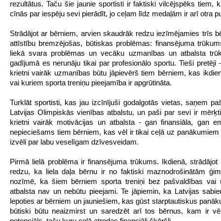
rezultātus. Taču šie jaunie sportisti ir faktiski vilcējspēks tiem, k
cīnās par iespēju sevi pierādīt, jo ceļam līdz medaļām ir arī otra p
Strādājot ar bērniem, arvien skaudrāk redzu iezīmējamies trīs bē
attīstību bremzējošas, būtiskas problēmas: finansējuma trūkum
liekā svara problēmas un vecāku uzmanības un atbalsta trū
gadījumā es nerunāju tikai par profesionālo sportu. Tieši pretēji
krietni vairāk uzmanības būtu jāpievērš tiem bērniem, kas ikdie
vai kuriem sporta treniņu pieejamība ir apgrūtināta.
Turklāt sportisti, kas jau izcīnījuši godalgotās vietas, saņem pa
Latvijas Olimpiskās vienības atbalstu, un paši par sevi ir mērķti
krietni vairāk motivācijas un atbalsta - gan finansiāla, gan e
nepieciešams tiem bērniem, kas vēl ir tikai ceļā uz panākumiem 
izvēli par labu veselīgam dzīvesveidam.
Pirmā lielā problēma ir finansējuma trūkums. Ikdienā, strādājot p
redzu, ka liela daļa bērnu ir no faktiski maznodrošinātām ģ
nozīmē, ka šiem bērniem sporta treniņi bez pašvaldības va
atbalsta nav un nebūtu pieejami. Te jāpiemin, ka Latvijas sabied
lepoties ar bērniem un jauniešiem, kas gūst starptautiskus panā
būtiski būtu neaizmirst un saredzēt arī tos bērnus, kam ir v
potenciāls, taču kuru ceļā atrodas finansiāli šķēršļi.