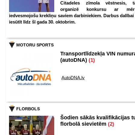
Citadeles zīmola vēstnesis, 
organizē konkursu ar mērķ
iedvesmojošu krekliņu saviem darbiniekiem. Darbus dalībai
iesūtīt līdz šī gada 30. oktobrim.
MOTORU SPORTS
Transportlīdzekļa VIN numu
(autoDNA)
(1)
AutoDNA.lv
FLORBOLS
Šodien sākās kvalifikācijas t
florbolā sievietēm
(2)