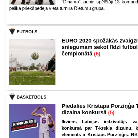
"Dinamo" jaunie spēlētāji 13 koman
palika priekšpēdējā vietā turnīra Rietumu grupā.
FUTBOLS
EURO 2020 spožākās zvaigzn
sniegumam sekot līdzi futbo
čempionātā
(6)
BASKETBOLS
Piedalies Kristapa Porziņģa 
dizaina konkursā
(5)
Ikviens Latvijas iedzīvotājs var
konkursā par T-krekla dizainu, k
elements ir Kristaps Porziņģis. NB