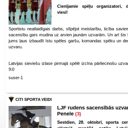
Cienījamie spēļu organizatori, d
viesi!
Sportistu neatlaidīgais darbs, slīpējot meistarību, ticība sav
sacensību gars mudina uz arvien jaunām uzvarām. Un arī šis fl
jums ļaus izbaudīt īstu spēles garšu, komandas spēku un de
uzvaru.
Latvijas sieviešu izlase pirmajā spēlē izcīna pārliecinošu uzva
9:0
suser-1
CITI SPORTA VEIDI
LJF rudens sacensībās uzva
Penele
(3)
Sestdien, 28. oktobrī, sporta cen