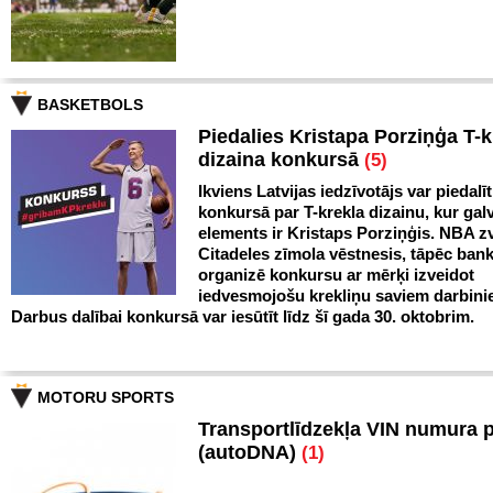
BASKETBOLS
Piedalies Kristapa Porziņģa T-k
dizaina konkursā
(5)
Ikviens Latvijas iedzīvotājs var piedalīt
konkursā par T-krekla dizainu, kur gal
elements ir Kristaps Porziņģis. NBA zv
Citadeles zīmola vēstnesis, tāpēc ban
organizē konkursu ar mērķi izveidot
iedvesmojošu krekliņu saviem darbini
Darbus dalībai konkursā var iesūtīt līdz šī gada 30. oktobrim.
MOTORU SPORTS
Transportlīdzekļa VIN numura 
(autoDNA)
(1)