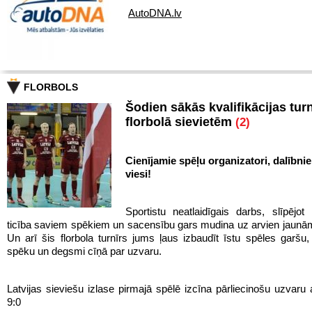
AutoDNA.lv
FLORBOLS
Šodien sākās kvalifikācijas turn
florbolā sievietēm
(2)
Cienījamie spēļu organizatori, dalībnie
viesi!
Sportistu neatlaidīgais darbs, slīpējot 
ticība saviem spēkiem un sacensību gars mudina uz arvien jaun
Un arī šis florbola turnīrs jums ļaus izbaudīt īstu spēles garš
spēku un degsmi cīņā par uzvaru.
Latvijas sieviešu izlase pirmajā spēlē izcīna pārliecinošu uzvaru 
9:0