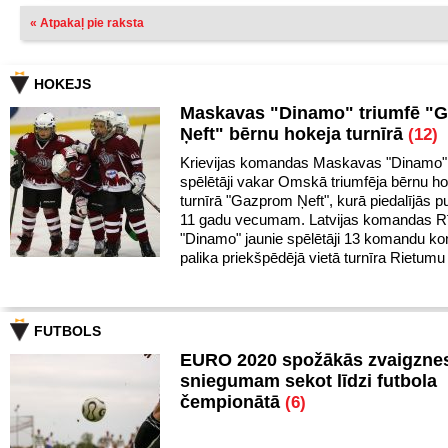
« Atpakaļ pie raksta
HOKEJS
Maskavas "Dinamo" triumfē "
Ņeft" bērnu hokeja turnīrā
(12)
Krievijas komandas Maskavas "Dinamo" 
spēlētāji vakar Omskā triumfēja bērnu h
turnīrā "Gazprom Ņeft", kurā piedalījās pu
11 gadu vecumam. Latvijas komandas R
"Dinamo" jaunie spēlētāji 13 komandu k
palika priekšpēdējā vietā turnīra Rietumu
FUTBOLS
EURO 2020 spožākās zvaigznes
sniegumam sekot līdzi futbola
čempionātā
(6)