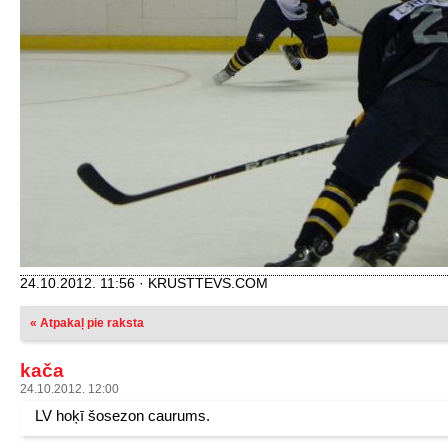
24.10.2012. 11:56 · KRUSTTEVS.COM
« Atpakaļ pie raksta
kača
24.10.2012. 12:00
LV hoķī šosezon caurums.