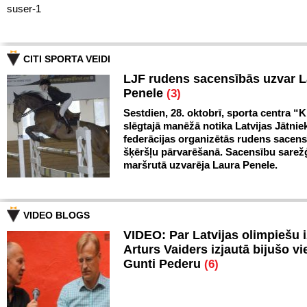
suser-1
CITI SPORTA VEIDI
LJF rudens sacensībās uzvar 
Penele
(3)
Sestdien, 28. oktobrī, sporta centra “Kl
slēgtajā manēžā notika Latvijas Jātnie
federācijas organizētās rudens sacen
šķēršļu pārvarēšanā. Sacensību sarežģ
maršrutā uzvarēja Laura Penele.
VIDEO BLOGS
VIDEO: Par Latvijas olimpiešu 
Arturs Vaiders izjautā bijušo vi
Gunti Pederu
(6)