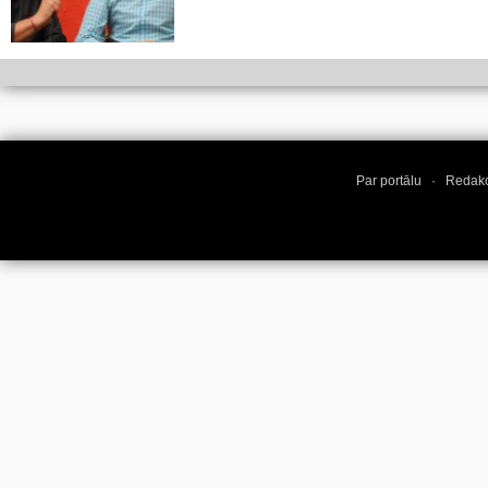
Par portālu
·
Redakc