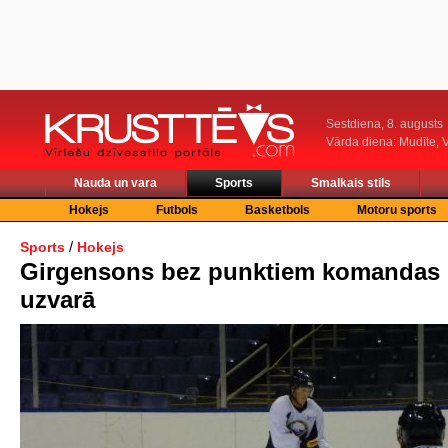
Sestdiena, 8. augusts
Vārda diena: Mudīte, V
Nauda un vara
Sports
Smalkais stils
Hokejs
Futbols
Basketbols
Motoru sports
/
Sports
Hokejs
Girgensons bez punktiem komandas
uzvarā