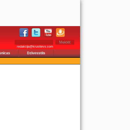
redakcija@krusttevs.com
snīcas
Dzīvesstils