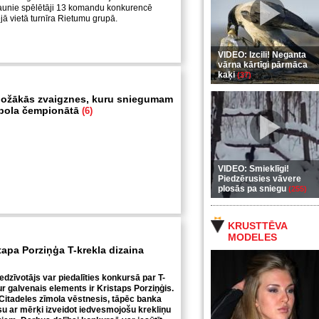
aunie spēlētāji 13 komandu konkurencē
jā vietā turnīra Rietumu grupā.
VIDEO: Izcili! Neganta
vārna kārtīgi pārmāca
kaķi
(37)
ožākās zvaigznes, kuru sniegumam
utbola čempionātā
(6)
VIDEO: Smieklīgi!
Piedzērusies vāvere
plosās pa sniegu
(255)
KRUSTTĒVA
MODELES
tapa Porziņģa T-krekla dizaina
iedzīvotājs var piedalīties konkursā par T-
ur galvenais elements ir Kristaps Porziņģis.
Citadeles zīmola vēstnesis, tāpēc banka
u ar mērķi izveidot iedvesmojošu krekliņu