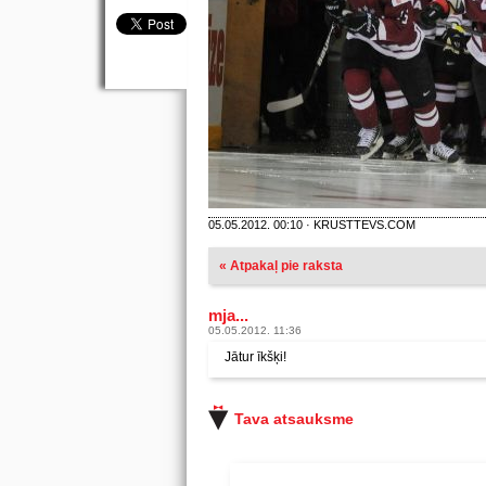
05.05.2012. 00:10 · KRUSTTEVS.COM
« Atpakaļ pie raksta
mja...
05.05.2012. 11:36
Jātur īkšķi!
Tava atsauksme