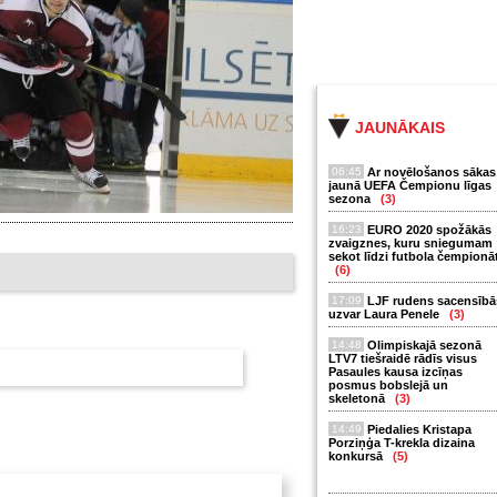
JAUNĀKAIS
06:45
Ar novēlošanos sākas
jaunā UEFA Čempionu līgas
sezona
(3)
16:23
EURO 2020 spožākās
zvaigznes, kuru sniegumam
sekot līdzi futbola čempionā
(6)
17:09
LJF rudens sacensībā
uzvar Laura Penele
(3)
14:48
Olimpiskajā sezonā
LTV7 tiešraidē rādīs visus
Pasaules kausa izcīņas
posmus bobslejā un
skeletonā
(3)
14:49
Piedalies Kristapa
Porziņģa T-krekla dizaina
konkursā
(5)