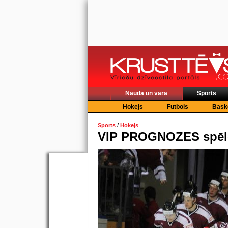
Nauda un vara
Sports
Hokejs
Futbols
Bask
/
Sports
Hokejs
VIP PROGNOZES spēlei 