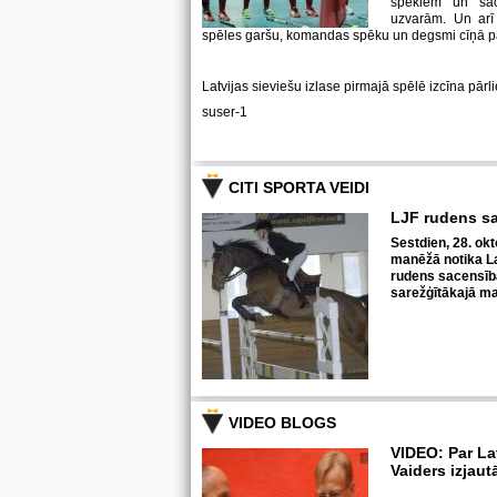
spēkiem un sa
uzvarām. Un arī 
spēles garšu, komandas spēku un degsmi cīņā p
Latvijas sieviešu izlase pirmajā spēlē izcīna pārl
suser-1
CITI SPORTA VEIDI
LJF rudens s
Sestdien, 28. okt
manēžā notika La
rudens sacensīb
sarežģītākajā ma
VIDEO BLOGS
VIDEO: Par La
Vaiders izjaut