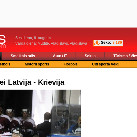
Sestdiena, 8. augusts
Seko:
8 186
Vārda diena: Mudīte, Vladislavs, Vladislava
Smalkais stils
Auto / IT
Sekss
Tūrisms / Vie
etbols
Motoru sports
Florbols
Citi sporta veidi
Latvija - Krievija