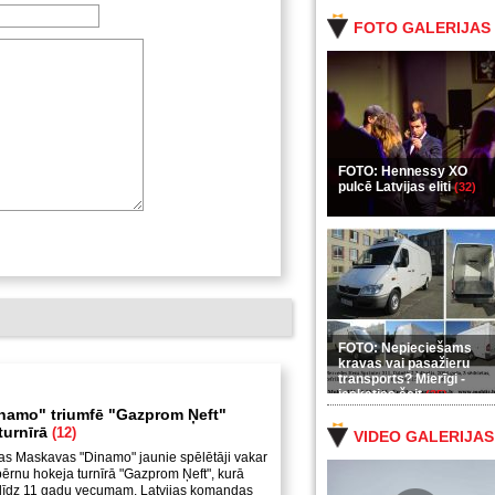
FOTO GALERIJAS
FOTO: Hennessy XO
pulcē Latvijas eliti
(32)
FOTO: Nepieciešams
kravas vai pasažieru
transports? Mierīgi -
ieskaties šeit
(35)
namo" triumfē "Gazprom Ņeft"
turnīrā
(12)
VIDEO GALERIJAS
as Maskavas "Dinamo" jaunie spēlētāji vakar
ērnu hokeja turnīrā "Gazprom Ņeft", kurā
s līdz 11 gadu vecumam. Latvijas komandas