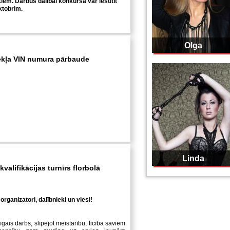
iem. Darbus dalībai konkursā var iesūtīt
oktobrim.
Olga
ekļa VIN numura pārbaude
Linda
valifikācijas turnīrs florbolā
organizatori, dalībnieki un viesi!
īgais darbs, slīpējot meistarību, ticība saviem