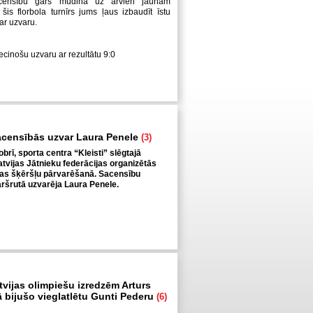
censību gars mudina uz arvien jaunām
šis florbola turnīrs jums ļaus izbaudīt īstu
ar uzvaru.
iecinošu uzvaru ar rezultātu 9:0
acensībās uzvar Laura Penele
(3)
obrī, sporta centra “Kleisti” slēgtajā
tvijas Jātnieku federācijas organizētās
as šķēršļu pārvarēšanā. Sacensību
ršrutā uzvarēja Laura Penele.
tvijas olimpiešu izredzēm Arturs
ā bijušo vieglatlētu Gunti Pederu
(6)