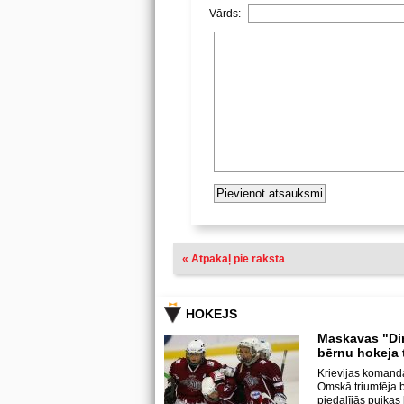
Vārds:
« Atpakaļ pie raksta
HOKEJS
Maskavas "Di
bērnu hokeja 
Krievijas komand
Omskā triumfēja b
piedalījās puika