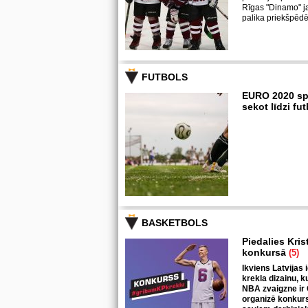
Rīgas "Dinamo" j
palika priekšpēdē
FUTBOLS
EURO 2020 sp
sekot līdzi f
BASKETBOLS
Piedalies Kris
konkursā
(5)
Ikviens Latvijas 
krekla dizainu, k
NBA zvaigzne ir 
organizē konkurs