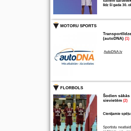
saviem darbiniek
līdz šī gada 30. 
MOTORU SPORTS
Transportlīdz
(autoDNA)
(1)
AutoDNA.lv
FLORBOLS
Šodien sākās k
sievietēm
(2)
Cienījamie spēļu 
Sportistu neatlaid