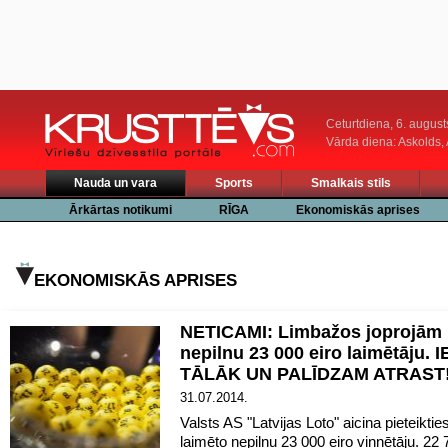
Ceturtdiena, 6. august
Vārda diena: Askolds,
Nauda un vara
Sports
Smalkais stils
Ārkārtas notikumi
RĪGA
Ekonomiskās aprises
EKONOMISKĀS APRISES
NETICAMI: Limbažos joprojām
nepilnu 23 000 eiro laimētāju.
TĀLĀK UN PALĪDZAM ATRAST
31.07.2014.
Valsts AS "Latvijas Loto" aicina pieteikties
laimēto nepilnu 23 000 eiro vinnētāju. 22 