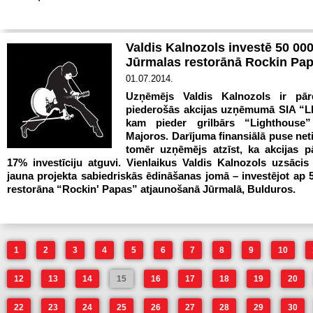
Valdis Kalnozols investē 50 000
Jūrmalas restorānā Rockin Pa
01.07.2014.
Uzņēmējs Valdis Kalnozols ir pār
piederošās akcijas uzņēmumā SIA “L
kam pieder grilbārs “Lighthouse”
Majoros. Darījuma finansiālā puse neti
tomēr uzņēmējs atzīst, ka akcijas p
17% investīciju atguvi. Vienlaikus Valdis Kalnozols uzsācis
jauna projekta sabiedriskās ēdināšanas jomā – investējot ap 
restorāna “Rockin' Papas” atjaunošanā Jūrmalā, Bulduros.
1
2
3
4
5
6
7
8
9
10
12
13
14
15
16
17
18
19
20
22
23
24
25
26
27
28
29
30