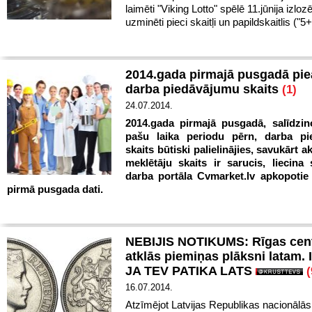
laimēti "Viking Lotto" spēlē 11.jūnija izloz
uzminēti pieci skaitļi un papildskaitlis ("5+
2014.gada pirmajā pusgadā pie
darba piedāvājumu skaits
(1)
24.07.2014.
2014.gada pirmajā pusgadā, salīdzin
pašu laika periodu pērn, darba pi
skaits būtiski palielinājies, savukārt a
meklētāju skaits ir sarucis, liecina 
darba portāla Cvmarket.lv apkopotie
pirmā pusgada dati.
NEBIJIS NOTIKUMS: Rīgas cen
atklās piemiņas plāksni latam. 
JA TEV PATIKA LATS
(
16.07.2014.
Atzīmējot Latvijas Republikas nacionālā