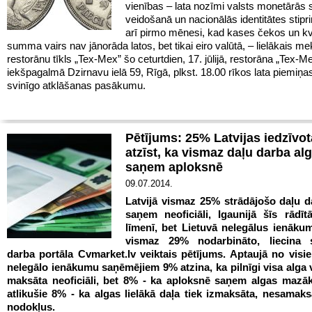
vienības – lata nozīmi valsts monetārās
veidošanā un nacionālās identitātes stipr
arī pirmo mēnesi, kad kases čekos un kv
summa vairs nav jānorāda latos, bet tikai eiro valūtā, – lielākais m
restorānu tīkls „Tex-Mex” šo ceturtdien, 17. jūlijā, restorāna „Tex-M
iekšpagalmā Dzirnavu ielā 59, Rīgā, plkst. 18.00 rīkos lata piemiņ
svinīgo atklāšanas pasākumu.
Pētījums: 25% Latvijas iedzīvot
atzīst, ka vismaz daļu darba al
saņem aploksnē
09.07.2014.
Latvijā vismaz 2
5% strādājošo daļu d
saņem neoficiāli, Igaunijā šīs rādīt
līmenī, bet Lietuvā nelegālus ienāk
vismaz 29% nodarbināto, liecina s
darba portāla Cvmarket.lv veiktais pētījums. Aptaujā no visi
nelegālo ienākumu saņēmējiem 9% atzina, ka pilnīgi visa alga 
maksāta neoficiāli, bet 8% - ka aploksnē saņem algas mazā
atlikušie 8% - ka algas lielākā daļa tiek izmaksāta, nesamaksā
nodokļus.