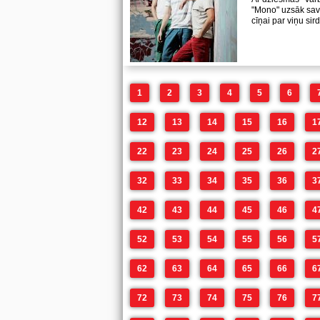
"Mono" uzsāk savu
cīņai par viņu sir
1
2
3
4
5
6
12
13
14
15
16
1
22
23
24
25
26
2
32
33
34
35
36
3
42
43
44
45
46
4
52
53
54
55
56
5
62
63
64
65
66
6
72
73
74
75
76
7