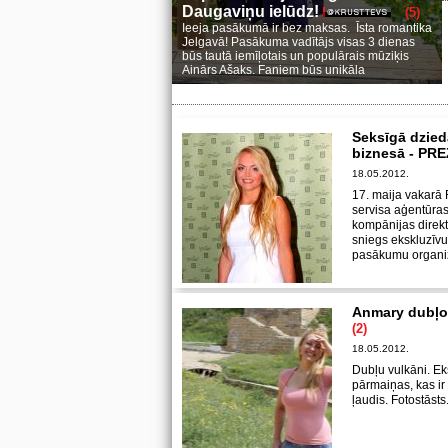
Daugaviņu ielūdz!
(5)
Ieeja pasākumā ir bez maksas. Īsta romantika
Jelgavā! Pasākuma vadītājs visas 3 dienas
būs tautā iemīļotais un populārais mūziķis
Ainārs Ašaks. Faniem būs unikāla
Seksīgā dzied
biznesā - P
18.05.2012.
17. maija vakarā 
servisa aģentūras
kompānijas direkt
sniegs ekskluzīvu
pasākumu organi
Anmary dubļo
(2)
18.05.2012.
Dubļu vulkāni. E
pārmaiņas, kas ir
ļaudis. Fotostāsts