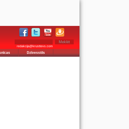
redakcija@krusttevs.com
snīcas
Dzīvesstils