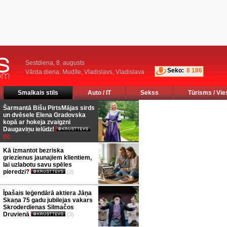
Sestdiena, 8. augusts
Seko:
8 186
Vārda diena: Mudīte, Vladislavs, Vladislava
Smalkais stils
Auto / IT
Sekss
Tūrisms / Vie
Šarmantā Bišu PirtsMājas sirds
un dvēsele Elena Gradovska
kopā ar hokeja zvaigzni
Daugaviņu ielūdz!
(5)
Kā izmantot bezriska
griezienus jaunajiem klientiem,
lai uzlabotu savu spēles
pieredzi?
(2)
Īpašais leģendārā aktiera Jāņa
Skaņa 75 gadu jubilejas vakars
Skroderdienas Silmačos
Druvienā
(3)