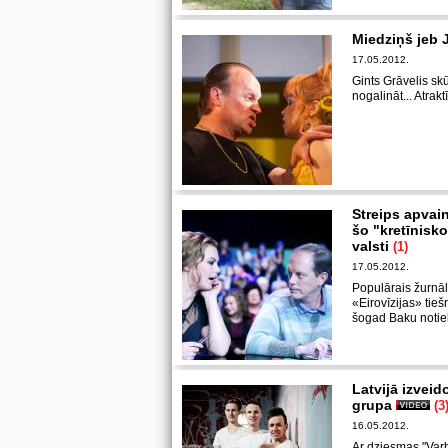
Miedziņš jeb 
17.05.2012.
Gints Grāvelis sk
nogalināt... Atrakt
Streips apvain
šo "kretīnis
valsti
(1)
17.05.2012.
Populārais žurnāli
«Eirovīzijas» tieš
šogad Baku notie
Latvijā izvei
grupa
(3
16.05.2012.
Ar dziesmas "Varb