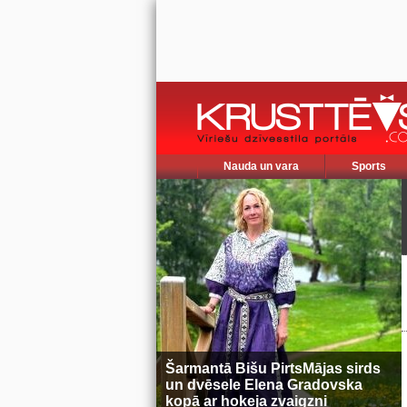
Nauda un vara
Sports
Šarmantā Bišu PirtsMājas sirds
un dvēsele Elena Gradovska
kopā ar hokeja zvaigzni