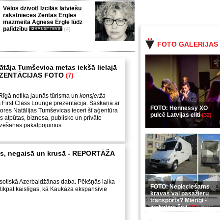
Vēlos dzīvot! Izcilās latviešu
rakstnieces Zentas Ērgles
mazmeita Agnese Ērgle lūdz
palīdzību
(4)
FOTO GALERIJAS
ātāja Tumševica metas iekšā lielajā
REZENTĀCIJAS FOTO
(7)
Rīgā notika jaunās tūrisma un
konsjerža
 First Class Lounge prezentācija. Saskaņā ar
FOTO: Hennessy XO
ores Natālijas Tumševicas ieceri šī aģentūra
pulcē Latvijas eliti
(32)
s atpūtas, biznesa, publisko un privāto
zēšanas pakalpojumus.
s, negaisā un krusā - REPORTĀŽA
ksotiskā Azerbaidžānas daba. Pēkšņās laika
FOTO: Nepieciešams
 tikpat kaislīgas, kā Kaukāza ekspansīvie
kravas vai pasažieru
.
transports? Mierīgi -
ieskaties šeit
(35)