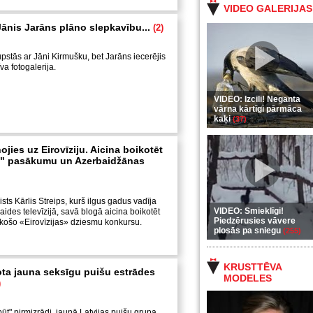
VIDEO GALERIJAS
Jānis Jarāns plāno slepkavību...
(2)
ūpstās ar Jāni Kirmušku, bet Jarāns iecerējis
īva fotogalerija.
VIDEO: Izcili! Neganta
vārna kārtīgi pārmāca
kaķi
(37)
ojies uz Eirovīziju. Aicina boikotēt
ko" pasākumu un Azerbaidžānas
sts Kārlis Streips, kurš ilgus gadus vadīja
VIDEO: Smieklīgi!
raides televīzijā, savā blogā aicina boikotēt
Piedzērusies vāvere
košo «Eirovīzijas» dziesmu konkursu.
plosās pa sniegu
(255)
KRUSTTĒVA
dota jauna seksīgu puišu estrādes
MODELES
)
ūt" pirmizrādi, jaunā Latvijas puišu grupa