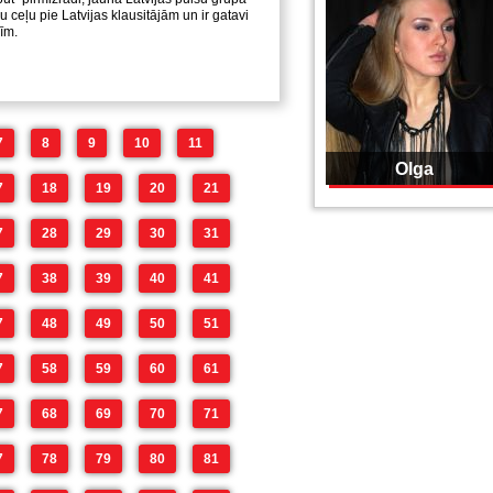
 ceļu pie Latvijas klausitājām un ir gatavi
dīm.
7
8
9
10
11
Olga
7
18
19
20
21
7
28
29
30
31
7
38
39
40
41
7
48
49
50
51
7
58
59
60
61
7
68
69
70
71
7
78
79
80
81