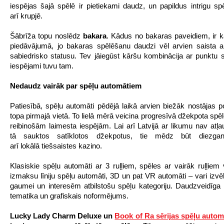
iespējas šajā spēlē ir pietiekami daudz, un papildus intrigu spē
arī krupjē.
Šābrīža topu noslēdz
bakara
. Kādus no bakaras paveidiem, ir k
piedāvājumā, jo bakaras spēlēšanu daudzi vēl arvien saista 
sabiedrisko statusu. Tev jāiegūst kāršu kombinācija ar punktu s
iespējami tuvu tam.
Nedaudz vairāk par spēļu automātiem
Patiesībā, spēļu automāti pēdējā laikā arvien biežāk nostājas po
topa pirmajā vietā. To lielā mērā veicina progresīvā džekpota spē
reibinošām laimesta iespējām. Lai arī Latvijā ar likumu nav atļau
tā sauktos satīklotos džekpotus, tie mēdz būt diezgan 
arī lokālā tiešsaistes kazino.
Klasiskie spēļu automāti ar 3 ruļļiem, spēles ar vairāk ruļļiem
izmaksu līniju spēļu automāti, 3D un pat VR automāti – vari izvēl
gaumei un interesēm atbilstošu spēļu kategoriju. Daudzveidīga i
tematika un grafiskais noformējums.
Lucky Lady Charm Deluxe un
Book of Ra sērijas spēļu autom