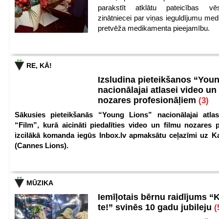
parakstīt atklātu pateicības vēs
zinātniecei par viņas ieguldījumu med
pretvēža medikamenta pieejamību.
RE, KĀ!
Izsludina pieteikšanos “You
nacionālajai atlasei video un
nozares profesionāļiem
(3)
Sākusies pieteikšanās “Young Lions” nacionālajai atlas
“Film”, kurā aicināti piedalīties video un filmu nozares p
izcilākā komanda iegūs Inbox.lv apmaksātu ceļazīmi uz 
(Cannes Lions).
MŪZIKA
Iemīļotais bērnu raidījums “
te!” svinēs 10 gadu jubileju
(