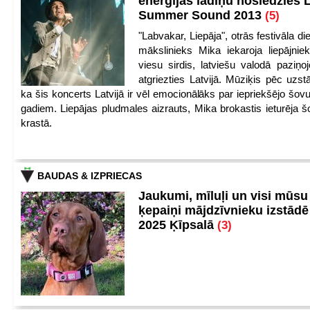
enerģijas lādiņu noslēdzies
Summer Sound 2013
(5)
"Labvakar, Liepāja", otrās festivāla d
mākslinieks Mika iekaroja liepājnie
viesu sirdis, latviešu valodā paziņoj
atgriezties Latvijā. Mūziķis pēc uzst
ka šis koncerts Latvijā ir vēl emocionālāks par iepriekšējo šov
gadiem. Liepājas pludmales aizrauts, Mika brokastis ieturēja šo
krastā.
BAUDAS & IZPRIECAS
Jaukumi, mīluļi un visi mūsu
ķepaiņi mājdzīvnieku izstād
2025 Ķīpsalā
(3)