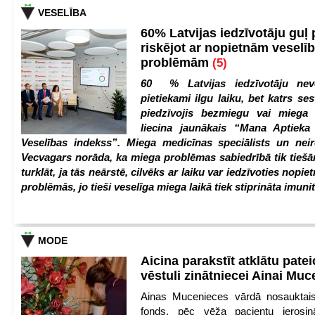
VESELĪBA
60% Latvijas iedzīvotāju guļ
riskējot ar nopietnām veselī
problēmām
(5)
60 % Latvijas iedzīvotāju nev
pietiekami ilgu laiku, bet katrs ses
piedzīvojis bezmiegu vai miega 
liecina jaunākais “Mana Aptiek
Veselības indekss”. Miega medicīnas speciālists un nei
Vecvagars norāda, ka miega problēmas sabiedrībā tik tiešām
turklāt, ja tās neārstē, cilvēks ar laiku var iedzīvoties nopie
problēmās, jo tieši veselīga miega laikā tiek stiprināta imunit
MODE
Aicina parakstīt atklātu pate
vēstuli zinātniecei Ainai Mu
Ainas Mucenieces vārdā nosauktais 
fonds, pēc vēža pacientu ierosin