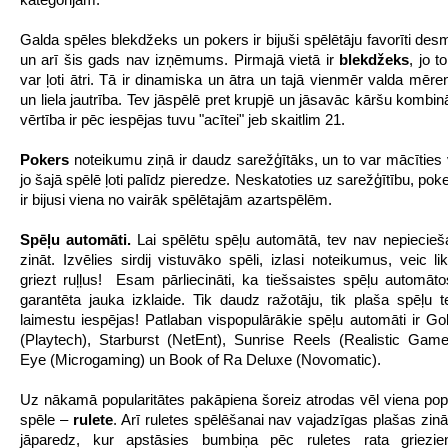
Galda spēles blekdžeks un pokers ir bijuši spēlētāju favorīti des
un arī šis gads nav izņēmums. Pirmajā vietā ir
blekd
ž
eks
, jo t
var ļoti ātri. Tā ir dinamiska un ātra un tajā vienmēr valda mēre
un liela jautrība. Tev jāspēlē pret krupjē un jāsavāc kāršu kombin
vērtība ir pēc iespējas tuvu "acītei" jeb skaitlim 21.
Pokers
noteikumu ziņā ir daudz sarežģītāks, un to var mācīties
jo šajā spēlē ļoti palīdz pieredze. Neskatoties uz sarežģītību, po
ir bijusi viena no vairāk spēlētajām azartspēlēm.
Sp
ēļ
u autom
ā
ti.
Lai spēlētu spēļu automātā, tev nav nepiecie
zināt. Izvēlies sirdij vistuvāko spēli, izlasi noteikumus, veic l
griezt ruļļus! Esam pārliecināti, ka tiešsaistes spēļu automātos
garantēta jauka izklaide. Tik daudz ražotāju, tik plaša spēļu 
laimestu iespējas! Patlaban vispopulārākie spēļu automāti ir Go
(Playtech), Starburst (NetEnt), Sunrise Reels (Realistic Game
Eye (Microgaming) un Book of Ra Deluxe (Novomatic).
Uz nākamā popularitātes pakāpiena šoreiz atrodas vēl viena pop
spēle –
rulete
. Arī ruletes spēlēšanai nav vajadzīgas plašas zin
jāparedz, kur apstāsies bumbiņa pēc ruletes rata griezie