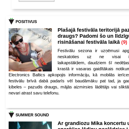
POSITIVUS
Plašajā festivāla teritorijā pa
draugs? Padomi šo un līdzīg
risināšanai festivāla laikā
(9)
Festivālu sezona ir uzņēmusi apg
neskatoties uz ne visai iep
laikapstākļiem, daudziem šī nedēļas
krastā ir vasaras gaidītākais notik
Electronics Baltics apkopojis informāciju, kā mobilās ierīc
festivālu brīvā dabā padarīs vēl baudāmāku pat tad, ja ga
ķibeles – pazudis draugs, mājās aizmirsies lādētājs vai slikt
nevari atrast savu telefonu.
SUMMER SOUND
Ar grandiozu Mika koncertu 