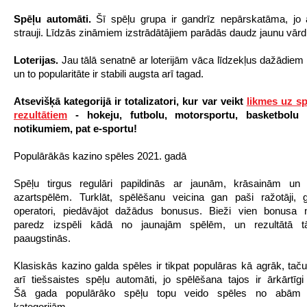
Spēļu automā
ti.
Šī spēļu grupa ir gandrīz nepārskatāma, jo at
strauji. Līdzās zināmiem izstrādātājiem parādās daudz jaunu vārd
Loterijas.
Jau tālā senatnē ar loterijām vāca līdzekļus dažādiem 
un to popularitāte ir stabili augsta arī tagad.
Atsevišķā kategorijā ir totalizatori, kur var veikt
likmes uz sp
rezultātiem
- hokeju, futbolu, motorsportu, basketbolu 
notikumiem, pat e-sportu!
Populārākās kazino spēles 2021. gadā
Spēļu tirgus regulāri papildinās ar jaunām, krāsainām un 
azartspēlēm. Turklāt, spēlēšanu veicina gan paši ražotāji, 
operatori, piedāvājot dažādus bonusus. Bieži vien bonusa 
paredz izspēli kādā no jaunajām spēlēm, un rezultātā tā
paaugstinās.
Klasiskās kazino galda spēles ir tikpat populāras kā agrāk, taču
arī tiešsaistes spēļu automāti, jo spēlēšana tajos ir ārkārtīgi
Šā gada populārāko spēļu topu veido spēles no abām 
kategorijām.