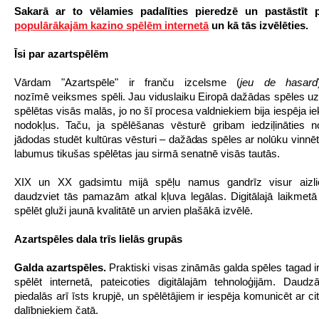
Sakarā ar to vēlamies padalīties pieredzē un pastāstīt
populārākajām kazino spēlēm internetā
un kā tās izvēlēties.
Īsi par azartspēlēm
Vārdam "Azartspēle" ir franču izcelsme (
jeu de hasard
nozīmē veiksmes spēli. Jau viduslaiku Eiropā dažādas spēles uz
spēlētas visās malās, jo no šī procesa valdniekiem bija iespēja i
nodokļus. Taču, ja spēlēšanas vēsturē gribam iedziļināties no
jādodas studēt kultūras vēsturi – dažādas spēles ar nolūku vinnēt
labumus tikušas spēlētas jau sirmā senatnē visās tautās.
XIX un XX gadsimtu mijā spēļu namus gandrīz visur aizli
daudzviet tās pamazām atkal kļuva legālas. Digitālajā laikmet
spēlēt gluži jaunā kvalitātē un arvien plašākā izvēlē.
Azartspēles dala trīs lielās grupās
Galda azartsp
ē
les.
Praktiski visas zināmās galda spēles tagad i
spēlēt internetā, pateicoties digitālajām tehnoloģijām. Dau
piedalās arī īsts krupjē, un spēlētājiem ir iespēja komunicēt ar c
dalībniekiem čatā.