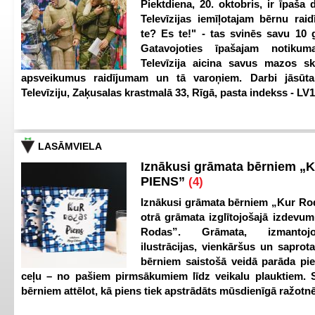
Piektdiena, 20. oktobris, ir īpaša 
Televīzijas iemīļotajam bērnu ra
te? Es te!" - tas svinēs savu 10 g
Gatavojoties īpašajam notikum
Televīzija aicina savus mazos ska
apsveikumus raidījumam un tā varoņiem. Darbi jāsūta
Televīziju, Zaķusalas krastmalā 33, Rīgā, pasta indekss - LV
LASĀMVIELA
Iznākusi grāmata bērniem „
PIENS”
(4)
Iznākusi grāmata bērniem „Kur Ro
otrā grāmata izglītojošajā izdevum
Rodas”. Grāmata, izmantoj
ilustrācijas, vienkāršus un saprot
bērniem saistošā veidā parāda pi
ceļu – no pašiem pirmsākumiem līdz veikalu plauktiem. S
bērniem attēlot, kā piens tiek apstrādāts mūsdienīgā ražotnē