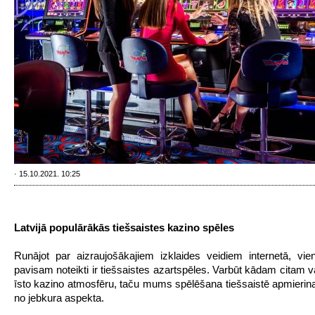
· 15.10.2021. 10:25
Latvijā populārākās tiešsaistes kazino spēles
Runājot par aizraujošākajiem izklaides veidiem internetā, vi
pavisam noteikti ir tiešsaistes azartspēles. Varbūt kādam citam va
īsto kazino atmosfēru, taču mums spēlēšana tiešsaistē apmierina
no jebkura aspekta.