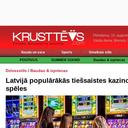
Pirmdiena, 10. august
Vārda diena: Brencis, 
Nauda un vara
Sports
Smalkais stils
POSITIVUS
SUMMER SOUND
Baudas & izpriecas
/
Dzīvesstils
Baudas & izpriecas
Latvijā populārākās tiešsaistes kazin
spēles