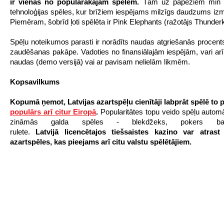
ir vienas no populārākajām spēlēm.
Tām uz papēžiem min
tehnoloģijas spēles, kur brīžiem iespējams milzīgs daudzums izma
Piemēram, šobrīd ļoti spēlēta ir Pink Elephants (ražotājs Thunderk
Spēļu noteikumos parasti ir norādīts naudas atgriešanās procent
zaudēšanas pakāpe. Vadoties no finansiālajām iespējām, vari arī
naudas (demo versijā) vai ar pavisam nelielām likmēm.
Kopsavilkums
Kopumā ņemot, Latvijas azartspēļu cienītāji labprāt spēlē to 
populārs arī citur Eiropā
.
Popularitātes topu veido spēļu automā
zināmās galda spēles - blekdžeks, pokers b
rulete.
Latvij
ā
licenc
ē
tajos tie
š
saistes kazino var atrast
azartsp
ēles, kas pieejams arī
citu valstu sp
ē
l
ē
t
ā
jiem.