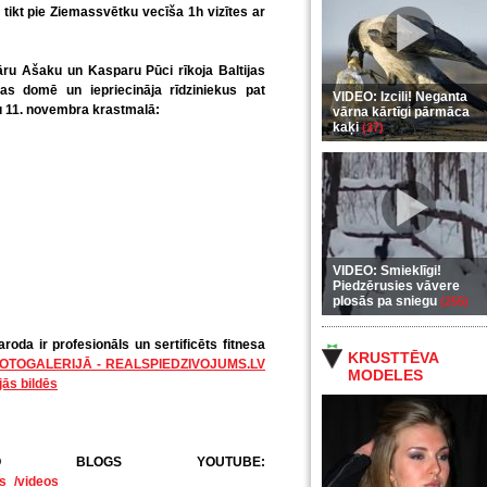
 tikt pie Ziemassvētku vecīša 1h vizītes ar
u Ašaku un Kasparu Pūci rīkoja Baltijas
as domē un iepriecināja rīdziniekus pat
VIDEO: Izcili! Neganta
u 11. novembra krastmalā:
vārna kārtīgi pārmāca
kaķi
(37)
VIDEO: Smieklīgi!
Piedzērusies vāvere
plosās pa sniegu
(255)
oda ir profesionāls un sertificēts fitnesa
KRUSTTĒVA
FOTOGALERIJĀ - REALSPIEDZIVOJUMS.LV
MODELES
jās bildēs
DEO BLOGS YOUTUBE:
s_/videos