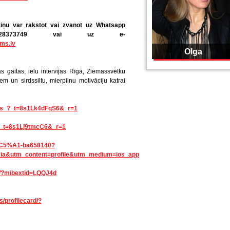
iņu
var rakstot vai zvanot uz Whatsapp
 28373749 vai uz e-
ms.lv
Olga
 gaitas, ielu intervijas Rīgā, Ziemassvētku
 un sirdssiltu, mierpilnu motivāciju katrai
tis_?_t=8s1Lk4dFqS6&_r=1
s?_t=8s1Lj9tmcC6&_r=1
in%C5%A1-ba658140?
ia&utm_content=profile&utm_medium=ios_app
r/?mibextid=LQQJ4d
/profilecard/?