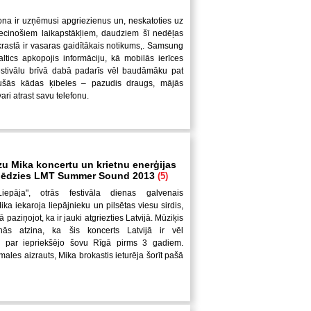
ona ir uzņēmusi apgriezienus un, neskatoties uz
iecinošiem laikapstākļiem, daudziem šī nedēļas
krastā ir vasaras gaidītākais notikums,. Samsung
altics apkopojis informāciju, kā mobilās ierīces
festivālu brīvā dabā padarīs vēl baudāmāku pat
jušās kādas ķibeles – pazudis draugs, mājās
ari atrast savu telefonu.
zu Mika koncertu un krietnu enerģijas
slēdzies LMT Summer Sound 2013
(5)
Liepāja", otrās festivāla dienas galvenais
ka iekaroja liepājnieku un pilsētas viesu sirdis,
ā paziņojot, ka ir jauki atgriezties Latvijā. Mūziķis
nās atzina, ka šis koncerts Latvijā ir vēl
 par iepriekšējo šovu Rīgā pirms 3 gadiem.
ales aizrauts, Mika brokastis ieturēja šorīt pašā