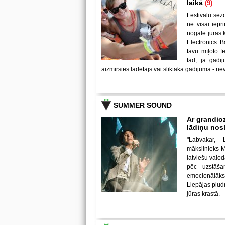
laikā
(9)
Festivālu sez
ne visai iepr
nogale jūras 
Electronics B
tavu mīļoto 
tad, ja gadī
aizmirsies lādētājs vai sliktākā gadījumā - nev
SUMMER SOUND
Ar grandio
lādiņu no
"Labvakar, 
mākslinieks Mi
latviešu valod
pēc uzstāša
emocionālāks
Liepājas pludm
jūras krastā.