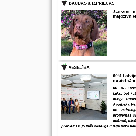
BAUDAS & IZPRIECAS
Jaukumi, m
mājdzīvnie
VESELĪBA
60% Latvija
nopietnām
60 % Latvija
laiku, bet ka
miega trauc
Apotheka Ves
un neirolo
problēmas sab
neārstē, cilv
problēmās, jo tieši veselīga miega laikā tiek