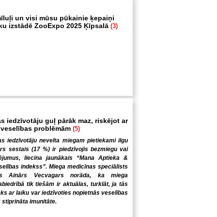
īluļi un visi mūsu pūkainie ķepaiņi
ku izstādē ZooExpo 2025 Ķīpsalā
(3)
s iedzīvotāju guļ pārāk maz, riskējot ar
 veselības problēmām
(5)
s iedzīvotāju nevelta miegam pietiekami ilgu
trs sestais (17 %) ir piedzīvojis bezmiegu vai
ējumus, liecina jaunākais “Mana Aptieka &
elības indekss”. Miega medicīnas speciālists
gs Ainārs Vecvagars norāda, ka miega
iedrībā tik tiešām ir aktuālas, turklāt, ja tās
ēks ar laiku var iedzīvoties nopietnās veselības
 stiprināta imunitāte.