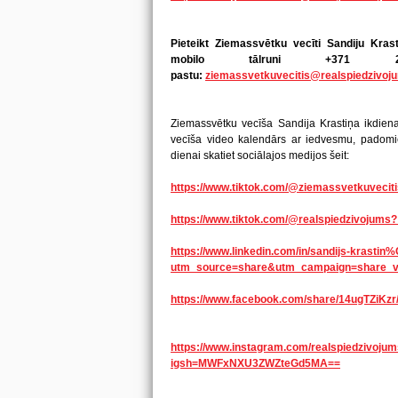
Pieteikt Ziemassvētku vecīti
Sandiju Krast
mobilo tālruni +371
pastu
:
ziemassvetkuvecitis@realspiedzivoju
Ziemassvētku vecīša Sandija Krastiņa ikdienas
vecīša video kalendārs ar iedvesmu, padomiem
dienai skatiet sociālajos medijos šeit:
https://www.tiktok.com/@ziemassvetkuveci
https://www.tiktok.com/@realspiedzivojum
https://www.linkedin.com/in/sandijs-krast
utm_source=share&utm_campaign=share_v
https://www.facebook.com/share/14ugTZiKz
https://www.instagram.com/realspiedzivojums
igsh=MWFxNXU3ZWZteGd5MA==