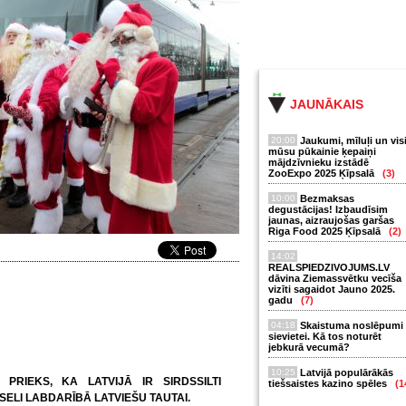
JAUNĀKAIS
20:00
Jaukumi, mīluļi un vis
mūsu pūkainie ķepaiņi
mājdzīvnieku izstādē
ZooExpo 2025 Ķīpsalā
(3)
10:00
Bezmaksas
degustācijas! Izbaudīsim
jaunas, aizraujošas garšas
Riga Food 2025 Ķīpsalā
(2)
14:02
REALSPIEDZIVOJUMS.LV
dāvina Ziemassvētku vecīša
vizīti sagaidot Jauno 2025.
gadu
(7)
04:18
Skaistuma noslēpumi
sievietei. Kā tos noturēt
jebkurā vecumā?
10:25
Latvijā populārākās
 PRIEKS, KA LATVIJĀ IR SIRDSSILTI
tiešsaistes kazino spēles
(1
ĒSELI LABDARĪBĀ LATVIEŠU TAUTAI.