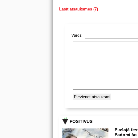
Lasīt atsauksmes (7)
Vārds:
POSITIVUS
Plašajā fes
Padomi šo u