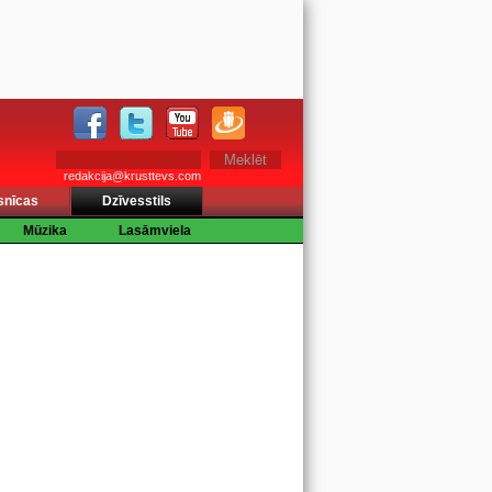
redakcija@krusttevs.com
snīcas
Dzīvesstils
Mūzika
Lasāmviela