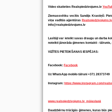
Video skatieties Realspiedzivojums.lv
YouTub
Ziemassvētku vecītis Sandijs Krastiņš:
Piet
viņa vadītās aģentūras
Realspiedzivojums.l
info@realspiedzivojums.lv
Lasītāji var ieteikt savas draugu un darba 
noteikti jānorāda ģimenes kontakti - tālrunis, e
VIZĪTES PIETEIKŠANAS IESPĒJAS:
Facebook:
Facebook
Uz WhatsApp mobilo tālruni +371 28373749
Instagram:
https://www.instagram.com/reals
www.realspiedzivojums.lv mājaslapā
Daudzbērnu trūcīgās ģimenes, kuras būs piet