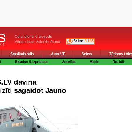
Ceturtdiena, 6. augusts
Seko:
8 185
Vārda diena: Askolds, Aisma
Smalkais stils
Auto / IT
Sekss
Tūrisms / Vie
D
Baudas & izpriecas
Veselība
Mode
Re, kā!
LV dāvina
izīti sagaidot Jauno