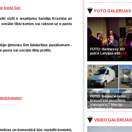
e kontā šeit
FOTO GALERIJAS
eikt vizīti ir iespējams Sandija Krastiņa un
v
sociālo tīklu kontos vai rakstot uz e-pastu
kolēģu ģimenes šim labdarības pasākumam -
FOTO: Hennessy XO
-pasts vai sociālo tīklu profils.
pulcē Latvijas eliti
(32)
FOTO: Nepieciešams
piedzivojums/
kravas vai pasažieru
transports? Mierīgi -
ieskaties šeit
(35)
VIDEO GALERIJAS
eiktas un komentārā būs norādīti kontakti,