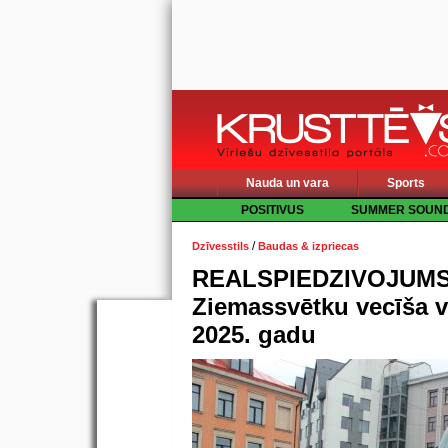
Nauda un vara
Sports
POSITIVUS
SUMMER SOUN
/
Dzīvesstils
Baudas & izpriecas
REALSPIEDZIVOJUMS.
Ziemassvētku vecīša v
2025. gadu