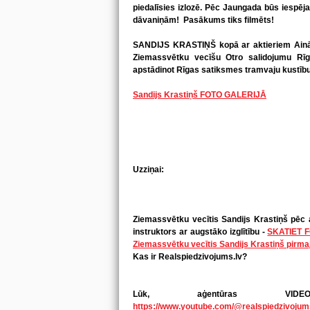
piedalīsies izlozē. Pēc Jaungada būs iespēja
dāvaniņām! Pasākums tiks filmēts!
SANDIJS KRASTIŅŠ kopā ar aktieriem Ainār
Ziemassvētku vecīšu Otro salidojumu Rīg
apstādinot Rīgas satiksmes tramvaju kustīb
Sandijs Krastiņš FOTO GALERIJĀ
Uzziņai:
Ziemassvētku vecītis Sandijs Krastiņš pēc ar
instruktors ar augstāko izglītību -
SKATIET 
Ziemassvētku vecītis Sandijs Krastiņš pirma
Kas ir Realspiedzivojums.lv?
Lūk, aģentūras VI
https://www.youtube.com/@realspiedzivojum