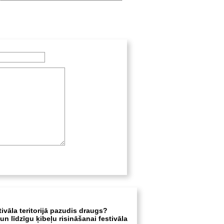
tivāla teritorijā pazudis draugs?
n līdzīgu ķibeļu risināšanai festivāla